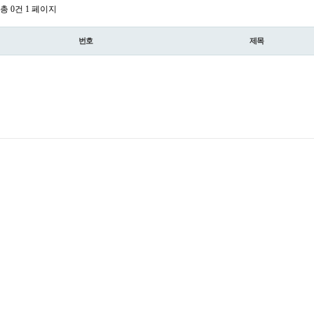
총 0건
1 페이지
번호
제목