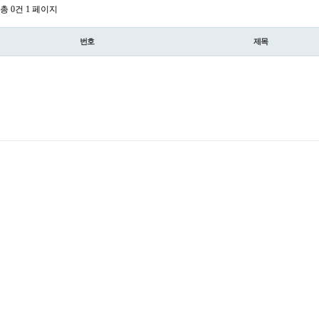
총 0건
1 페이지
번호
제목