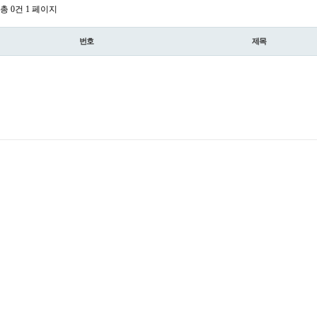
총 0건
1 페이지
번호
제목