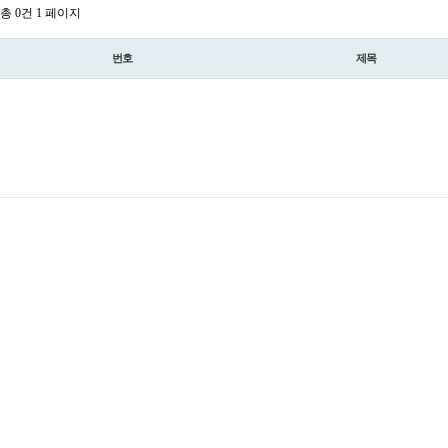
총 0건
1 페이지
번호
제목