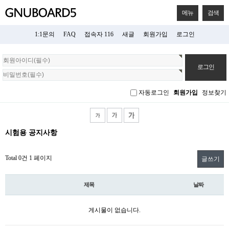
메뉴
검색
1:1문의
FAQ
접속자 116
새글
회원가입
로그인
회
원
로
그
자동로그인
회원가입
정보찾기
인
시험용 공지사항
Total 0건
1 페이지
글쓰기
제목
날짜
게시물이 없습니다.