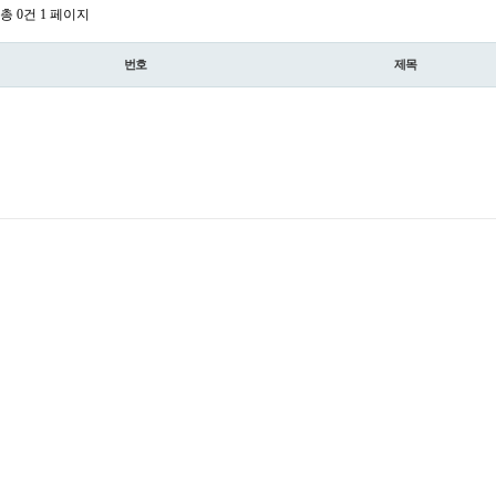
총 0건
1 페이지
번호
제목