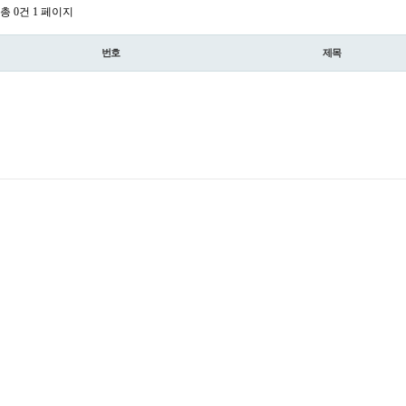
총 0건
1 페이지
번호
제목