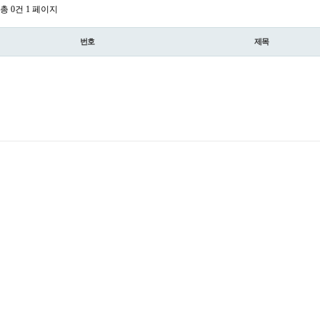
총 0건
1 페이지
번호
제목