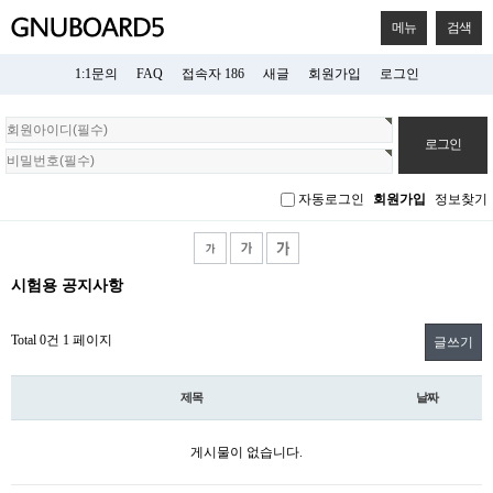
메뉴
검색
1:1문의
FAQ
접속자 186
새글
회원가입
로그인
회
원
로
그
자동로그인
회원가입
정보찾기
인
시험용 공지사항
Total 0건
1 페이지
글쓰기
제목
날짜
게시물이 없습니다.