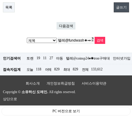
목록
글쓰기
다음검색
19
11
27
인기검색어
토렌
야동
텔레@coinsp24♦✺tron구매대
인터넷가입
118
829
829
133,612
접속자집계
오늘
어제
최대
전체
회사소개
개인정보취급방침
서비스이용약관
Copyright ©
소유하신 도메인.
All rights reserved.
상단으로
PC 버전으로 보기