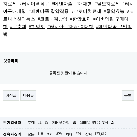
치료제
#러시아역직구
#메벤다졸 구매대행
#탈모치료제
#러시
아구매대행
#메벤다졸 항암작용
#코로나치료제
#항암효능
#코
로나백신디톡스
#코로나예방약
#항암효과
#이버멕틴 구매대
행
#구충제
#항암제
#러시아 구매/배송대행
#메벤다졸 구입방
법
댓글목록
등록된 댓글이 없습니다.
이전글
다음글
목록
11
19
27
인기검색어
토렌
인터넷가입
☎
텔레@UPCOIN24
118
829
829
133,612
접속자집계
오늘
어제
최대
전체