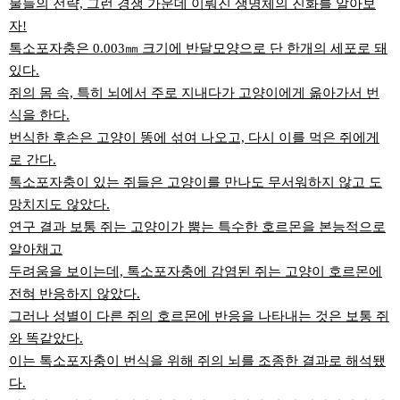
물들의 전략, 그런 경쟁 가운데 이뤄진 생명체의 진화를 알아보
자!
톡소포자충은 0.003㎜ 크기에 반달모양으로 단 한개의 세포로 돼
있다.
쥐의 몸 속, 특히 뇌에서 주로 지내다가 고양이에게 옮아가서 번
식을 한다.
번식한 후손은 고양이 똥에 섞여 나오고, 다시 이를 먹은 쥐에게
로 간다.
톡소포자충이 있는 쥐들은 고양이를 만나도 무서워하지 않고 도
망치지도 않았다.
연구 결과 보통 쥐는 고양이가 뿜는 특수한 호르몬을 본능적으로
알아채고
두려움을 보이는데, 톡소포자충에 감염된 쥐는 고양이 호르몬에
전혀 반응하지 않았다.
그러나 성별이 다른 쥐의 호르몬에 반응을 나타내는 것은 보통 쥐
와 똑같았다.
이는 톡소포자충이 번식을 위해 쥐의 뇌를 조종한 결과로 해석됐
다.