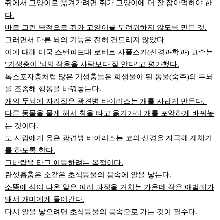
쥐에서 고양이로 옮겨가려면 쥐가 고양이에 더 잘 잡아먹혀야 한
다.
바로 그런 목적으로 쥐가 고양이를 두려워하지 않도록 만든 것.
그러면서 다른 뇌의 기능은 전혀 건드리지 않았다.
이에 대해 미국 스탠퍼드대 로버트 사폴스키(신경과학과) 교수는
"기생충이 뇌의 작용을 사람보다 잘 안다"고 평가했다.
톡소포자충처럼 많은 기생충들은 희생물이 된 동물(숙주)의 두뇌
를 조종해 행동을 바꿔놓는다.
개의 두뇌에 자리잡은 광견병 바이러스는 개를 사납게 만든다.
다른 동물을 물게 해서 침을 타고 옮겨가려 개를 포악하게 바꿔놓
는 것이다.
또 사람에게 옮은 광견병 바이러스는 코의 신경을 자극해 재채기
를 하도록 한다.
그바람을 타고 이동하려는 목적이다.
란셋흡충은 소같은 초식동물의 몸속에 알을 낳는다.
소똥에 섞여 나온 알은 여러 과정을 거치는 가운데 작은 애벌레가
돼서 개미에게 들어간다.
다시 알을 낳으려면 초식동물의 몸속으로 가는 것이 필수다.