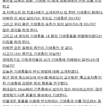
봉준호 감독의 영화 "기생충"이 세계 영화계에서 연속 상을 수상
하고
조 티펜스의 암 치료사례가 소개되면서 또 한번 기생충이 화제다.
어쩌면 이 세상 살아가는 우리도 기생충은 아닌지?
그리고 우리 몸은 기생충의 숙주가 되어 살아가는게 아닌지?
많은 생각을 하게 된다.
그리고 내 생각의 기생충들, 내 몸의 기생충들을 박멸해야겠다는
다짐을 하게 된다.
어쩌면 모든 질병의 원인이 기생충인 것 같다.
사고가 나는 원인도 기생충이 아닐까?
경제위기도 기득권자들의 뇌가 기생충에 지배돼서 일어나는게
아닐가?
오늘은 기생충들의 번식 방법에 대해 소개하겠다.
최근 영국 옥스퍼드대 마누엘 베르도이 교수팀은 '톡소포자충'이
란 기생충에 감염된 쥐의 행동을 연구했다.
최대길이 10cm짜리 긴촌충에서 보이지 않는 바이러스까지, 많은
생명체가 다른 동물의 몸속에서 기생한다.
어떻게든 동물을 이용해 번식하려는 기생충과 이를 막으려는 동