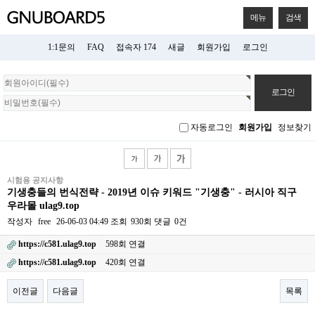
메뉴
검색
1:1문의
FAQ
접속자 174
새글
회원가입
로그인
회
원
로
그
자동로그인
회원가입
정보찾기
인
시험용 공지사항
기생충들의 번식전략 - 2019년 이슈 키워드 "기생충" - 러시아 직구
우라몰 ulag9.top
작성자
free
26-06-03 04:49
조회
930회
댓글
0건
https://c581.ulag9.top
598회 연결
https://c581.ulag9.top
420회 연결
이전글
다음글
목록