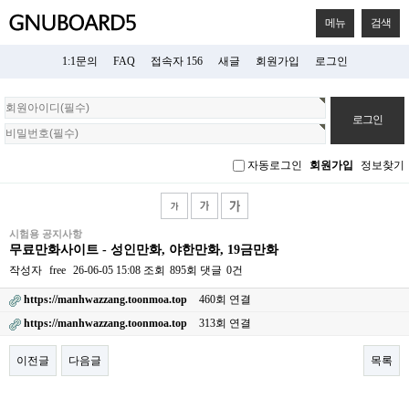
메뉴
검색
1:1문의
FAQ
접속자 156
새글
회원가입
로그인
회
원
로
그
자동로그인
회원가입
정보찾기
인
시험용 공지사항
무료만화사이트 - 성인만화, 야한만화, 19금만화
작성자
free
26-06-05 15:08
조회
895회
댓글
0건
https://manhwazzang.toonmoa.top
460회 연결
https://manhwazzang.toonmoa.top
313회 연결
이전글
다음글
목록
본문