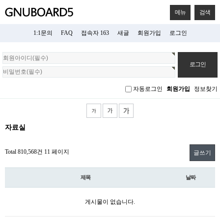
메뉴
검색
1:1문의
FAQ
접속자 163
새글
회원가입
로그인
회
원
로
그
자동로그인
회원가입
정보찾기
인
자료실
Total 810,568건
11 페이지
글쓰기
제목
날짜
게시물이 없습니다.