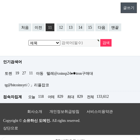
글쓰기
처음
이전
11
12
13
14
15
다음
맨끝
인기검색어
19
27
11
토렌
야동
텔레@coinsp24♦✺tron구매대
tg@bitcoinsyri♢」리플잡코
118
829
829
133,612
접속자집계
오늘
어제
최대
전체
회사소개
개인정보취급방침
서비스이용약관
Copyright ©
소유하신 도메인.
All rights reserved.
상단으로