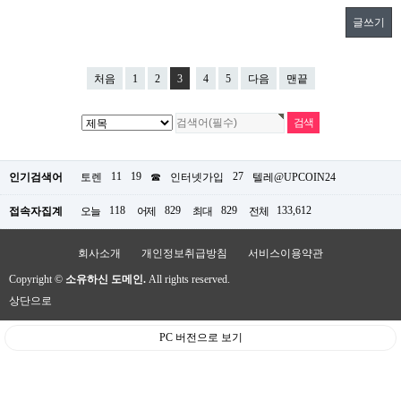
글쓰기
처음
1
2
3
4
5
다음
맨끝
11
19
27
인기검색어
토렌
☎
인터넷가입
텔레@UPCOIN24
118
829
829
133,612
접속자집계
오늘
어제
최대
전체
회사소개
개인정보취급방침
서비스이용약관
Copyright ©
소유하신 도메인.
All rights reserved.
상단으로
PC 버전으로 보기