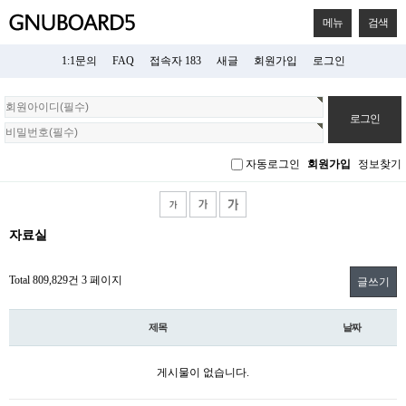
메뉴
검색
1:1문의
FAQ
접속자 183
새글
회원가입
로그인
회
원
로
그
자동로그인
회원가입
정보찾기
인
자료실
Total 809,829건
3 페이지
글쓰기
제목
날짜
게시물이 없습니다.