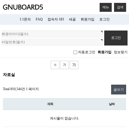
메뉴
검색
1:1문의
FAQ
접속자 183
새글
회원가입
로그인
회
원
로
그
자동로그인
회원가입
정보찾기
인
자료실
Total 810,544건
1 페이지
글쓰기
제목
날짜
게시물이 없습니다.