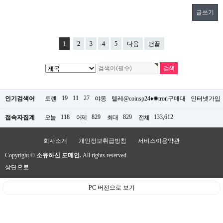
글쓰기
1
2
3
4
5
다음
맨끝
19
11
27
인기검색어
토렌
야동
텔레@coinsp24♦✺tron구매대
인터넷가입
118
829
829
133,612
접속자집계
오늘
어제
최대
전체
회사소개
개인정보취급방침
서비스이용약관
Copyright ©
소유하신 도메인.
All rights reserved.
상단으로
PC 버전으로 보기