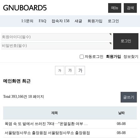
메뉴
검색
1:1문의
FAQ
접속자 158
새글
회원가입
로그인
회
원
로
그
자동로그인
회원가입
정보찾기
인
메인화면 최근
Total 393,166건
18 페이지
글쓰기
제목
날짜
폭염 속 또 밭에서 쓰러진 70대···“온열질환 여부 …
08-08
서울탐정사무소 출장용접 서울탐정사무소 출장용접
08-08