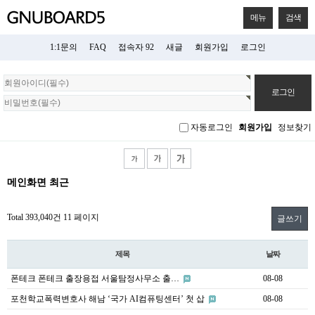
메뉴
검색
1:1문의
FAQ
접속자 92
새글
회원가입
로그인
회
원
로
그
자동로그인
회원가입
정보찾기
인
메인화면 최근
Total 393,040건
11 페이지
글쓰기
제목
날짜
폰테크 폰테크 출장용접 서울탐정사무소 출…
08-08
포천학교폭력변호사 해남 ‘국가 AI컴퓨팅센터’ 첫 삽
08-08