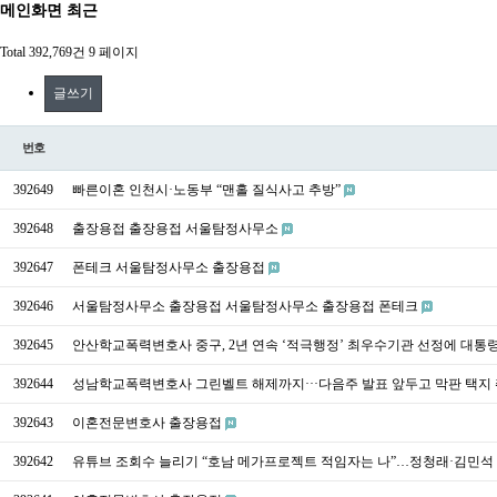
메인화면 최근
Total 392,769건
9 페이지
글쓰기
번호
392649
빠른이혼 인천시·노동부 “맨홀 질식사고 추방”
392648
출장용접 출장용접 서울탐정사무소
392647
폰테크 서울탐정사무소 출장용접
392646
서울탐정사무소 출장용접 서울탐정사무소 출장용접 폰테크
392645
안산학교폭력변호사 중구, 2년 연속 ‘적극행정’ 최우수기관 선정에 대통령 
392644
성남학교폭력변호사 그린벨트 해제까지···다음주 발표 앞두고 막판 택지
392643
이혼전문변호사 출장용접
392642
유튜브 조회수 늘리기 “호남 메가프로젝트 적임자는 나”…정청래·김민석 