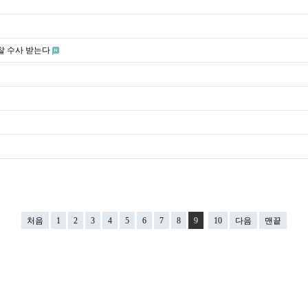
찰 수사 받는다
처음
1
2
3
4
5
6
7
8
9
10
다음
맨끝