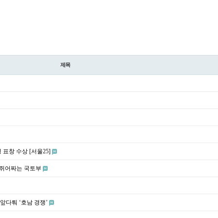
제목
표창 수상 [서울25]
 쥐어짜는 국토부
앞다퉈 ‘호남 경쟁’