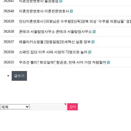
392641
이혼전문변호사 출장용접
392640
이혼전문변호사 이혼전문변호사
392639
안산이혼변호사 [의원님은 수주왕][단독]경북 의성 ‘수주왕 의원님들’ 경
392638
폰테크 서울탐정사무소 폰테크 서울탐정사무소
392637
레플리카쇼핑몰 [정동칼럼]조세혁신 실종 정부
392636
스페인 집단 이주 사태 사망자 72명으로 늘어
392635
무조건 빨리? 화요일에? 항공권, 언제 사야 가장 저렴할까
글쓰기