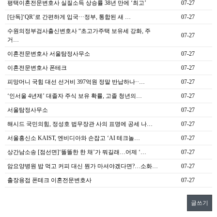
평택이혼전문변호사 실질소득 상승률 38년 만에 ‘최고’
07-27
[단독]‘QR’로 간편하게 입국···정부, 통합된 새 …
07-27
수원의정부검사출신변호사 “초고가주택 보유세 강화, 주
07-27
거…
이혼전문변호사 서울탐정사무소
07-27
이혼전문변호사 폰테크
07-27
피망머니 국힘 대선 선거비 397억원 정말 반납하나··…
07-27
‘인서울 4년제’ 대졸자 주식 보유 확률, 고졸 청년의…
07-27
서울탐정사무소
07-27
해시드 국민의힘, 정성호 법무장관 사의 표명에 공세 나…
07-27
서울흥신소 KAIST, 엔비디아와 손잡고 ‘AI 테크놀…
07-27
상간남소송 [점선면]‘똘똘한 한 채’가 뭐길래…어제 ‘…
07-27
암요양병원 밥 먹고 커피 대신 뭔가 마셔야겠다면?…소화…
07-27
출장용접 폰테크 이혼전문변호사
07-27
글쓰기