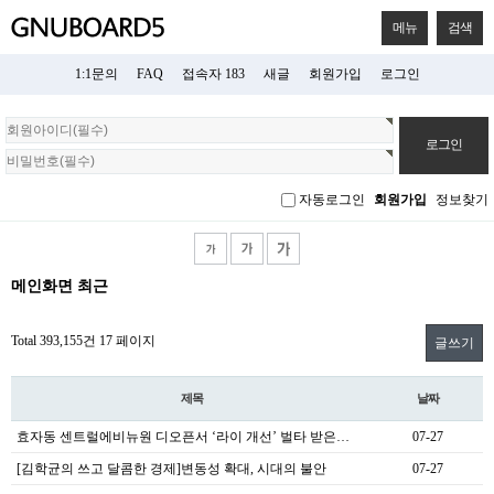
메뉴
검색
1:1문의
FAQ
접속자 183
새글
회원가입
로그인
회
원
로
그
자동로그인
회원가입
정보찾기
인
메인화면 최근
Total 393,155건
17 페이지
글쓰기
제목
날짜
효자동 센트럴에비뉴원 디오픈서 ‘라이 개선’ 벌타 받은…
07-27
[김학균의 쓰고 달콤한 경제]변동성 확대, 시대의 불안
07-27