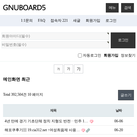
메뉴
검색
1:1문의
FAQ
접속자 221
새글
회원가입
로그인
회
원
로
그
자동로그인
회원가입
정보찾기
인
메인화면 최근
Total 392,504건
10 페이지
글쓰기
제목
날짜
4년 만에 경기 기초단체 정치 지형도 반전···민주 1…
06-06
해포쿠후기▤ 19.cia312.net ↑여성최음제 사용…
06-20