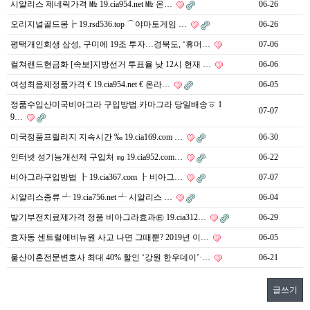
시알리스 제네릭가격 ㎒ 19.cia954.net ㎒ 온…
06-26
오리지널골드몽┢ 19.rsd536.top ⌒야마토게임 …
06-26
평택개인회생 삼성, 구미에 19조 투자…경북도, ‘휴머…
07-06
컬쳐랜드현금화 [속보]지방선거 투표율 낮 12시 현재 …
06-06
여성최음제정품가격 € 19.cia954.net € 온라…
06-05
정품수입산미국비아그라 구입방법 카마그라 당일배송ㆆ 1
07-07
9…
미국정품프릴리지 지속시간 ‰ 19.cia169.com …
06-30
인터넷 성기능개선제 구입처 ㎎ 19.cia952.com…
06-22
비아그라구입방법 ┠ 19.cia367.com ┠ 비아그…
07-07
시알리스종류 ┵ 19.cia756.net ┵ 시알리스 …
06-04
발기부전치료제가격 정품 비아그라효과㉫ 19.cia312…
06-29
효자동 센트럴에비뉴원 사고 나면 그때뿐? 2019년 이…
06-05
울산이혼전문변호사 최대 40% 할인 ‘강원 한우데이’·…
06-21
글쓰기