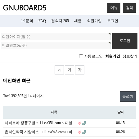
메뉴
검색
1:1문의
FAQ
접속자 205
새글
회원가입
로그인
회
원
로
그
자동로그인
회원가입
정보찾기
인
메인화면 최근
Total 392,507건
14 페이지
글쓰기
제목
날짜
레비트라 정품구별 ≤ 11.cia351.com ≤ 디펠…
06-15
온라인약국 시알리스 □ 11.cia948.com □ 비…
06-26