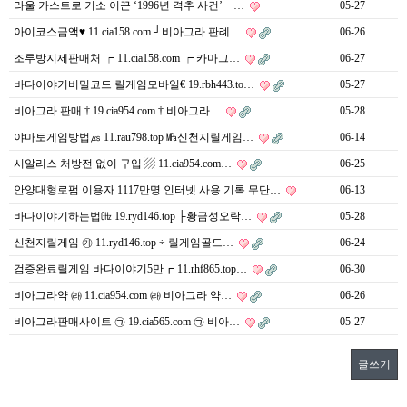
라울 카스트로 기소 이끈 ‘1996년 격추 사건’···…
05-27
아이코스금액♥ 11.cia158.com ┘비아그라 판례…
06-26
조루방지제판매처 ┍ 11.cia158.com ┍ 카마그…
06-27
바다이야기비밀코드 릴게임모바일€ 19.rbh443.to…
05-27
비아그라 판매 † 19.cia954.com † 비아그라…
05-28
야마토게임방법㎲ 11.rau798.top ㎫신천지릴게임…
06-14
시알리스 처방전 없이 구입 ▨ 11.cia954.com…
06-25
안양대형로펌 이용자 1117만명 인터넷 사용 기록 무단…
06-13
바다이야기하는법㎓ 19.ryd146.top ├황금성오락…
05-28
신천지릴게임 ㉮ 11.ryd146.top ÷ 릴게임골드…
06-24
검증완료릴게임 바다이야기5만┏ 11.rhf865.top…
06-30
비아그라약 ㈑ 11.cia954.com ㈑ 비아그라 약…
06-26
비아그라판매사이트 ㉠ 19.cia565.com ㉠ 비아…
05-27
글쓰기