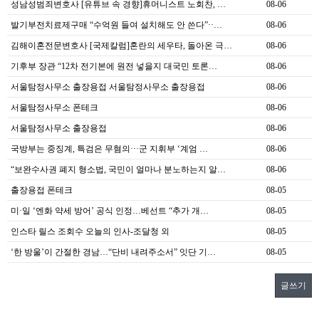
성남성범죄변호사 [유튜브 속 경향]휴머니스트 노회찬, …
08-06
발기부전치료제구매 “수억원 들여 설치해도 안 쓴다”··…
08-06
김해이혼전문변호사 [국제칼럼]혼란의 세우타, 돌아온 극…
08-06
기후부 장관 “12차 전기본에 원전 넣을지 대국민 토론…
08-06
서울탐정사무소 출장용접 서울탐정사무소 출장용접
08-06
서울탐정사무소 폰테크
08-06
서울탐정사무소 출장용접
08-06
국방부는 중징계, 특검은 무혐의···군 지휘부 ‘계엄 …
08-06
“보완수사권 폐지 형소법, 국민이 얼마나 분노하는지 알…
08-06
출장용접 폰테크
08-05
미·일 ‘엔화 약세 방어’ 공식 인정…베선트 “추가 개…
08-05
인스타 릴스 조회수 오늘의 인사-조달청 외
08-05
‘한 방울’이 간절한 경남…“단비 내려주소서” 잇단 기…
08-05
글쓰기