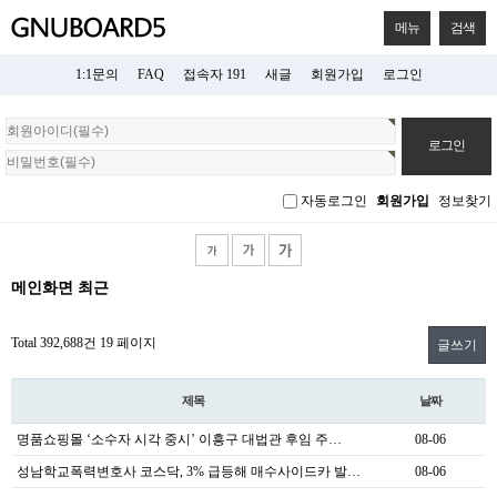
메뉴
검색
1:1문의
FAQ
접속자 191
새글
회원가입
로그인
회
원
로
그
자동로그인
회원가입
정보찾기
인
메인화면 최근
Total 392,688건
19 페이지
글쓰기
제목
날짜
명품쇼핑몰 ‘소수자 시각 중시’ 이흥구 대법관 후임 주…
08-06
성남학교폭력변호사 코스닥, 3% 급등해 매수사이드카 발…
08-06