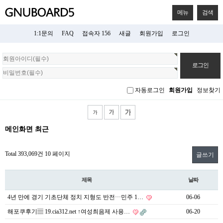
메뉴
검색
1:1문의
FAQ
접속자 156
새글
회원가입
로그인
회
원
로
그
자동로그인
회원가입
정보찾기
인
메인화면 최근
Total 393,069건
10 페이지
글쓰기
제목
날짜
4년 만에 경기 기초단체 정치 지형도 반전···민주 1…
06-06
해포쿠후기▤ 19.cia312.net ↑여성최음제 사용…
06-20