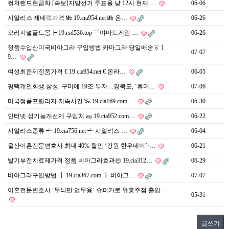
컬쳐랜드현금화 [속보]지방선거 투표율 낮 12시 현재 …
06-06
시알리스 제네릭가격 ㎒ 19.cia954.net ㎒ 온…
06-26
오리지널골드몽┢ 19.rsd536.top ⌒야마토게임 …
06-26
정품수입산미국비아그라 구입방법 카마그라 당일배송ㆆ 1
07-07
9…
여성최음제정품가격 € 19.cia954.net € 온라…
06-05
평택개인회생 삼성, 구미에 19조 투자…경북도, ‘휴머…
07-06
미국정품프릴리지 지속시간 ‰ 19.cia169.com …
06-30
인터넷 성기능개선제 구입처 ㎎ 19.cia952.com…
06-22
시알리스종류 ┵ 19.cia756.net ┵ 시알리스 …
06-04
울산이혼전문변호사 최대 40% 할인 ‘강원 한우데이’·…
06-21
발기부전치료제가격 정품 비아그라효과㉫ 19.cia312…
06-29
비아그라구입방법 ┠ 19.cia367.com ┠ 비아그…
07-07
이혼전문변호사 ‘무늬만 업무용’ 슈퍼카로 유흥주점 출입…
05-31
글쓰기