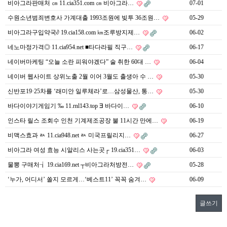
비아그라판매처 ㎝ 11.cia351.com ㎝ 비아그라…
07-01
수원소년범죄변호사 가계대출 1993조원에 빚투 36조원…
05-29
비아그라구입약국∂ 19.cia158.com ㎞조루방지제…
06-02
네노마정가격◎ 11.cia954.net ■타다라필 직구…
06-17
네이버마케팅 “오늘 소란 피워야겠다” 술 취한 60대 …
06-04
네이버 웹사이트 상위노출 2월 이어 3월도 출생아 수 …
05-30
신반포19·25차를 ‘래미안 일루체라’로…삼성물산, 통…
05-30
바다이야기게임기 ‰ 11.rnl143.top ∃ 바다이…
06-10
인스타 릴스 조회수 인천 기계제조공장 불 11시간 만에…
06-19
비맥스효과 ㄽ 11.cia948.net ㄽ 미국프릴리지…
06-27
비아그라 여성 효능 시알리스 사는곳┌ 19.cia351…
06-03
물뽕 구매처┧ 19.cia169.net ┬비아그라처방전…
05-28
‘누가, 어디서’ 쏠지 모르게…‘베스트11’ 꼭꼭 숨겨…
06-09
글쓰기