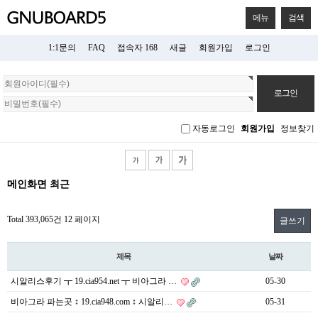
메뉴
검색
1:1문의
FAQ
접속자 168
새글
회원가입
로그인
회
원
로
그
자동로그인
회원가입
정보찾기
인
메인화면 최근
Total 393,065건
12 페이지
글쓰기
제목
날짜
시알리스후기 ┳ 19.cia954.net ┳ 비아그라 …
05-30
비아그라 파는곳 ↕ 19.cia948.com ↕ 시알리…
05-31