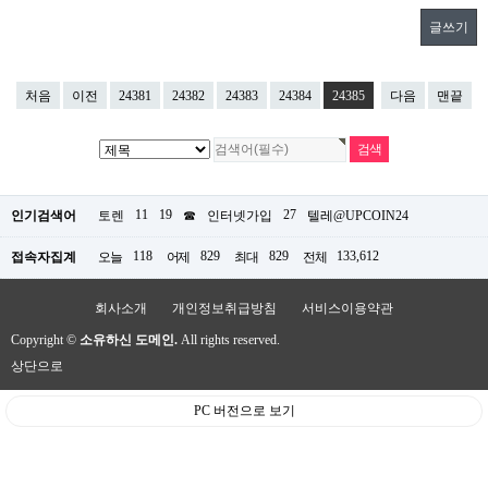
글쓰기
처음
이전
24381
24382
24383
24384
24385
다음
맨끝
11
19
27
인기검색어
토렌
☎
인터넷가입
텔레@UPCOIN24
118
829
829
133,612
접속자집계
오늘
어제
최대
전체
회사소개
개인정보취급방침
서비스이용약관
Copyright ©
소유하신 도메인.
All rights reserved.
상단으로
PC 버전으로 보기