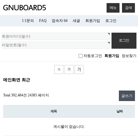
메뉴
검색
1:1문의
FAQ
접속자 64
새글
회원가입
로그인
회
원
로
그
자동로그인
회원가입
정보찾기
인
메인화면 최근
Total 392,484건
24385 페이지
글쓰기
제목
날짜
게시물이 없습니다.