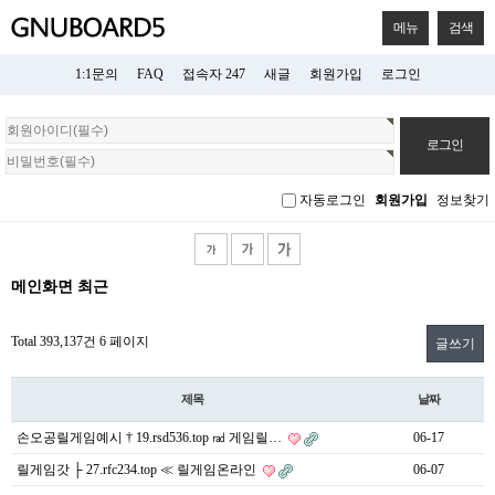
메뉴
검색
1:1문의
FAQ
접속자 247
새글
회원가입
로그인
회
원
로
그
자동로그인
회원가입
정보찾기
인
메인화면 최근
Total 393,137건
6 페이지
글쓰기
제목
날짜
손오공릴게임예시 † 19.rsd536.top ㎭ 게임릴…
06-17
릴게임갓 ├ 27.rfc234.top ≪ 릴게임온라인
06-07