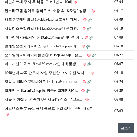
비만치료제 주사 후 복통·구토 1년 새 19배
07-04
인스타그램 좋아요 중국도 AI 호황 속 ‘K자형’ 성장…
06-17
해포쿠구매방법㎕ 19.cia954.net ㎲조루방지제 …
06-09
시알리스구입방법 ㉰ 11.cia565.com ㉰ 온라인…
06-19
바다이야기#릴게임㈇ 19.rfc234.top ※바다이야…
07-09
릴게임오션파라다이스 ㎏ 19.rhc621.top ㎛ 바…
06-18
모바일바다이야기하는법◎ 19.rwp341.top ┬손오…
06-27
아드레닌약국㎵ 19.cia169.com ㎤인터넷 물뽕 …
06-07
1960년대 파독 간호사 사업 주선한 고 이수길 박사 …
06-18
정품 시알리스구입사이트 ㎏ 11.cia954.com ㎏…
06-24
릴게임 ∧ 19.rvn821.top ㎪ 황금성릴게임사이…
06-29
서울 지하철 심야 승차 6년 새 24% 감소···“코로…
06-08
상간녀소송 부동산 규제 풍선효과 있었다···주택 매입액…
07-03
글쓰기