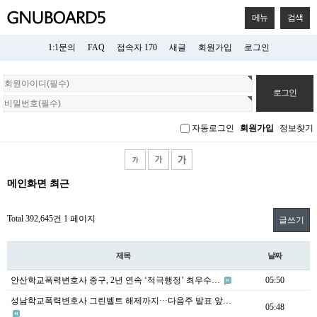
메뉴
검색
1:1문의
FAQ
접속자 170
새글
회원가입
로그인
회
원
로
그
자동로그인
회원가입
정보찾기
인
메인화면 최근
Total 392,645건
1 페이지
글쓰기
제목
날짜
안산학교폭력변호사 중구, 2년 연속 ‘적극행정’ 최우수…
05:50
성남학교폭력변호사 그린벨트 해제까지···다음주 발표 앞…
05:48