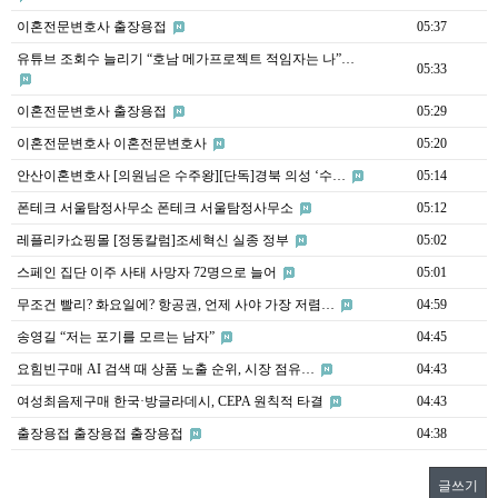
이혼전문변호사 출장용접
05:37
유튜브 조회수 늘리기 “호남 메가프로젝트 적임자는 나”…
05:33
이혼전문변호사 출장용접
05:29
이혼전문변호사 이혼전문변호사
05:20
안산이혼변호사 [의원님은 수주왕][단독]경북 의성 ‘수…
05:14
폰테크 서울탐정사무소 폰테크 서울탐정사무소
05:12
레플리카쇼핑몰 [정동칼럼]조세혁신 실종 정부
05:02
스페인 집단 이주 사태 사망자 72명으로 늘어
05:01
무조건 빨리? 화요일에? 항공권, 언제 사야 가장 저렴…
04:59
송영길 “저는 포기를 모르는 남자”
04:45
요힘빈구매 AI 검색 때 상품 노출 순위, 시장 점유…
04:43
여성최음제구매 한국·방글라데시, CEPA 원칙적 타결
04:43
출장용접 출장용접 출장용접
04:38
글쓰기