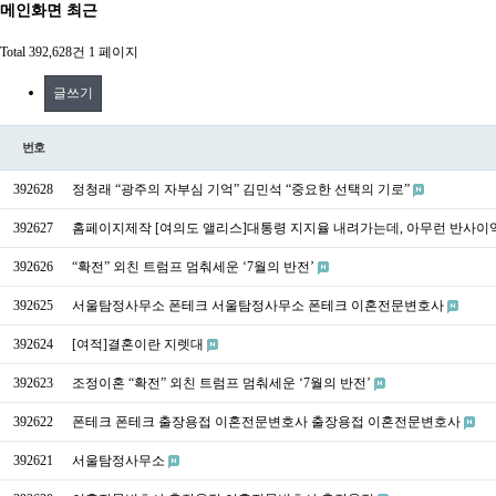
메인화면 최근
Total 392,628건
1 페이지
글쓰기
번호
392628
정청래 “광주의 자부심 기억” 김민석 “중요한 선택의 기로”
392627
홈페이지제작 [여의도 앨리스]대통령 지지율 내려가는데, 아무런 반사이익
392626
“확전” 외친 트럼프 멈춰세운 ‘7월의 반전’
392625
서울탐정사무소 폰테크 서울탐정사무소 폰테크 이혼전문변호사
392624
[여적]결혼이란 지렛대
392623
조정이혼 “확전” 외친 트럼프 멈춰세운 ‘7월의 반전’
392622
폰테크 폰테크 출장용접 이혼전문변호사 출장용접 이혼전문변호사
392621
서울탐정사무소