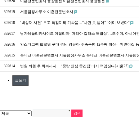
392620
이혼전문변호사 출장용접 이혼전문변호사 출장용접
392619
서울탐정사무소 이혼전문변호사
392618
‘박성재 사건’ 두고 특검끼리 기싸움…“사건 못 받아” “이미 보냈다”
392617
남자레플리카사이트 이탈리아 ‘마리아 칼라스 특별상’…조수미, 아시아인
392616
인스타그램 팔로워 구매 경남 영유아 수족구병 12주째 확산···어린이집 
392615
폰테크 이혼전문변호사 서울탐정사무소 폰테크 이혼전문변호사 서울탐
392614
병원 퇴원 후 회복까지… ‘중랑 안심 중간집’에서 책임진다[서울25]
글쓰기