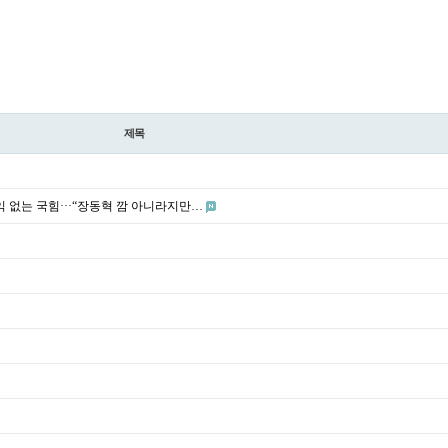
제목
 없는 국힘···“장동혁 깜 아니라지만…