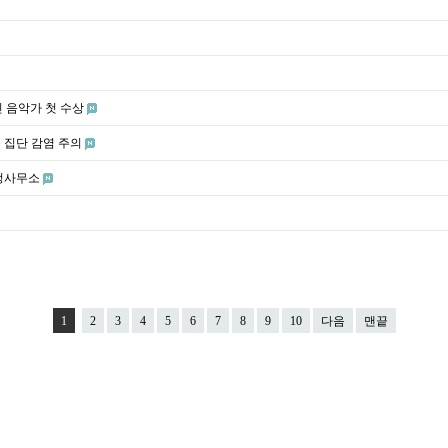
 음악가 첫 수상
등 집단 감염 주의
정사무소
1
2
3
4
5
6
7
8
9
10
다음
맨끝