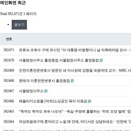
메인화면 최근
Total 392,471건
1 페이지
글쓰기
번호
392471
유튜브 조회수 구매 유시민 “이 대통령 비평했더니 날 자폭테러범 묘사···
392470
서울탐정사무소 출장용접 서울탐정사무소 출장용접
392469
인천이혼전문변호사 방문진 새 이사장에 강형철 숙명여대 교수···MBC 
392468
폰테크 이혼전문변호사 출장용접
392467
서울탐정사무소
392466
레플리카쇼핑몰 [여적]소상공인 육아 지원금
392465
“죽여도 죽여도 계속 나오네”···욕실·주방에 출몰하는 ‘하트 모양 벌레’ 
392464
여성최음제구매 혼자라고 느낄 때 언제, 어디서든 상담하세요···인천에 ‘