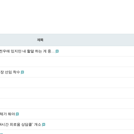
제목
전우애 있지만 내 할말 하는 게 중…
사장 선임 착수
정체가 뭐야
24시간 외로움 상담콜’ 개소