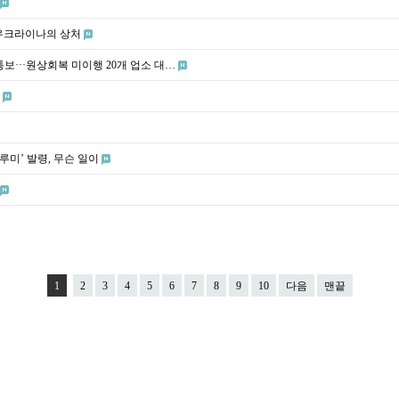
 우크라이나의 상처
···원상회복 미이행 20개 업소 대…
붕
루미’ 발령, 무슨 일이
1
2
3
4
5
6
7
8
9
10
다음
맨끝