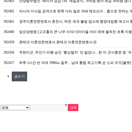
392463
안양법무법인 ‘메이저 상금 1위’ 매킬로이, 76억원 받아 세금 30억원 냈다
392462
러시아 미사일 공격으로 한쪽 다리 잃은 10세 체조선수…춤으로 전하는
392461
경주이혼전문변호사 춘천시, 하천·계곡 불법 업소에 행정대집행 계고서 통보
392460
암요양병원 [고규홍의 큰 나무 이야기]아이들 머리 위에 펼쳐진 초록 지
392459
폰테크 이혼전문변호사 폰테크 이혼전문변호사
392458
주한미군, 무인기 비행 승인 ‘통상절차’ 안 밟았나…한·미 군사훈련 중 ‘두
392457
하루 2시간 반 자며 1996㎞ 질주…남여 통합 최고기록 쓴 소피 우즈[플랫]
글쓰기