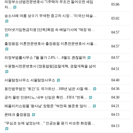
의정부소년법전문변호사 “1주택자 무조건 들어오면 세입
05:06
자…
승소사례 여름 성수기 무색한 중고차 시장…‘미국산 테슬…
05:02
인터넷가입현금지원 [단독]폭염 속 배달기사에 “매장 밖…
04:57
출장용접 이혼전문변호사 출장용접 이혼전문변호사 서울…
04:57
의정부법률사무소 7월 물가 2.8% ↑…8월도 괜찮을까
04:57
수원형사전문변호사 [정동칼럼]검찰개혁, 경찰개혁을 넘어
04:51
서울탐정사무소 서울탐정사무소
04:40
용인법무법인 ‘뒷간’도 국가유산…100년 넘은 사찰 해…
04:36
궁지 몰린 인판티노, 내부 신임은 확인…FIFA “전폭…
04:30
레플리카쇼핑몰 '왕사남' 장항준 “박찬욱·봉준호 많이 …
04:21
폰테크 출장용접
04:15
“무심코 눈에 넣었는데…” 인공눈물 용기 비슷한 화장품…
04:13