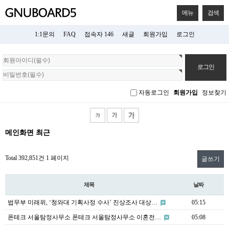
메뉴
검색
1:1문의
FAQ
접속자 146
새글
회원가입
로그인
회
원
로
그
자동로그인
회원가입
정보찾기
인
메인화면 최근
Total 392,851건
1 페이지
글쓰기
제목
날짜
법무부 미래위, ‘청와대 기획사정 수사’ 진상조사 대상…
05:15
폰테크 서울탐정사무소 폰테크 서울탐정사무소 이혼전…
05:08