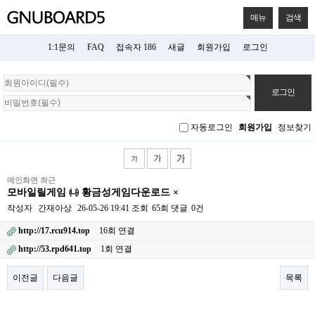
메뉴
검색
1:1문의
FAQ
접속자 186
새글
회원가입
로그인
회
원
로
그
자동로그인
회원가입
정보찾기
인
메인화면 최근
모바일릴게임 ㈏ 황금성게임다운로드 ×
작성자
간재아상
26-05-26 19:41
조회
65회
댓글
0건
http://17.rcu914.top
16회 연결
http://53.rpd641.top
1회 연결
이전글
다음글
목록
본문