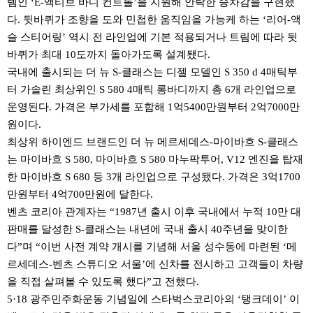
템인 ‘E-액티브 바디 컨트롤’을 지원해 안락한 승차감을 구현했
다. 뒷바퀴가 조향을 도와 민첩한 움직임을 가능케 하는 ‘리어-액
슬 스티어링’ 역시 전 라인업에 기본 적용되거나 트림에 따라 뒷
바퀴가 최대 10도까지 돌아가도록 설계됐다.
국내에 출시되는 더 뉴 S-클래스는 디젤 모델인 S 350 d 4매틱부
터 가솔린 최상위인 S 580 4매틱 롱바디까지 총 6개 라인업으로
운영된다. 가격은 부가세를 포함해 1억5400만원부터 2억7000만
원이다.
최상위 하이엔드 브랜드인 더 뉴 메르세데스-마이바흐 S-클래스
는 마이바흐 S 580, 마이바흐 S 580 마누팍투어, V12 엔진을 탑재
한 마이바흐 S 680 등 3개 라인업으로 구성됐다. 가격은 3억1700
만원부터 4억700만원에 달한다.
벤츠 코리아 관계자는 “1987년 출시 이후 국내에서 누적 10만 대
판매를 달성한 S-클래스는 내년에 국내 출시 40주년을 맞이한
다”며 “이번 사전 계약 개시를 기념해 서울 성수동에 마련된 ‘메
르세데스-벤츠 스튜디오 서울’에 신차를 전시하고 고객들이 차량
을 직접 살펴볼 수 있도록 했다”고 전했다.
5·18 광주민주화운동 기념일에 스타벅스코리아의 ‘탱크데이’ 이