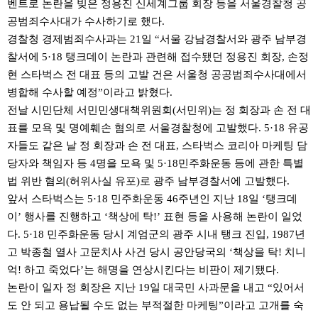
벤트로 논란을 빚은 정용진 신세계그룹 회장 등을 서울경찰청 공
공범죄수사대가 수사하기로 했다.
경찰청 경제범죄수사과는 21일 “서울 강남경찰서와 광주 남부경
찰서에 5·18 탱크데이 논란과 관련해 접수됐던 정용진 회장, 손정
현 스타벅스 전 대표 등의 고발 건은 서울청 공공범죄수사대에서
병합해 수사할 예정”이라고 밝혔다.
전날 시민단체 서민민생대책위원회(서민위)는 정 회장과 손 전 대
표를 모욕 및 명예훼손 혐의로 서울경찰청에 고발했다. 5·18 유공
자들도 같은 날 정 회장과 손 전 대표, 스타벅스 코리아 마케팅 담
당자와 책임자 등 4명을 모욕 및 5·18민주화운동 등에 관한 특별
법 위반 혐의(허위사실 유포)로 광주 남부경찰서에 고발했다.
앞서 스타벅스는 5·18 민주화운동 46주년인 지난 18일 ‘탱크데
이’ 행사를 진행하고 ‘책상에 탁!’ 표현 등을 사용해 논란이 일었
다. 5·18 민주화운동 당시 계엄군의 광주 시내 탱크 진입, 1987년
고 박종철 열사 고문치사 사건 당시 공안당국의 ‘책상을 탁! 치니
억! 하고 죽었다’는 해명을 연상시킨다는 비판이 제기됐다.
논란이 일자 정 회장은 지난 19일 대국민 사과문을 내고 “있어서
도 안 되고 용납될 수도 없는 부적절한 마케팅”이라고 고개를 숙