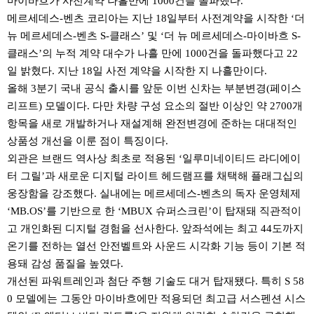
마이바흐가 사전계약 나흘만에 1000건을 돌파했다.
메르세데스-벤츠 코리아는 지난 18일부터 사전계약을 시작한 ‘더
뉴 메르세데스-벤츠 S-클래스’ 및 ‘더 뉴 메르세데스-마이바흐 S-
클래스’의 누적 계약 대수가 나흘 만에 1000건을 돌파했다고 22
일 밝혔다. 지난 18일 사전 계약을 시작한 지 나흘만이다.
올해 3분기 국내 공식 출시를 앞둔 이번 신차는 부분변경(페이스
리프트) 모델이다. 다만 차량 구성 요소의 절반 이상인 약 2700개
항목을 새로 개발하거나 재설계해 완전변경에 준하는 대대적인
상품성 개선을 이룬 점이 특징이다.
외관은 브랜드 역사상 최초로 적용된 ‘일루미네이티드 라디에이
터 그릴’과 새로운 디지털 라이트 헤드램프를 채택해 플래그십의
웅장함을 강조했다. 실내에는 메르세데스-벤츠의 독자 운영체제
‘MB.OS’를 기반으로 한 ‘MBUX 슈퍼스크린’이 탑재돼 직관적이
고 개인화된 디지털 경험을 선사한다. 앞좌석에는 최고 44도까지
온기를 전하는 열선 안전벨트와 사운드 시각화 기능 등이 기본 적
용돼 감성 품질을 높였다.
개선된 파워트레인과 첨단 주행 기술도 대거 탑재됐다. 특히 S 58
0 모델에는 그동안 마이바흐에만 적용되던 최고급 서스펜션 시스