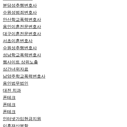
분당성추행변호사
수원성범죄변호사
안산학교폭력변호사
용인이혼전문변호사
대구이혼전문변호사
서초이혼변호사
수원성추행변호사
성남학교폭력변호사
웹사이트 상위노출
상간녀위자료
남양주학교폭력변호사
용인법무법인
대전 치과
폰테크
폰테크
폰테크
인터넷가입현금지원
이혼재산분할