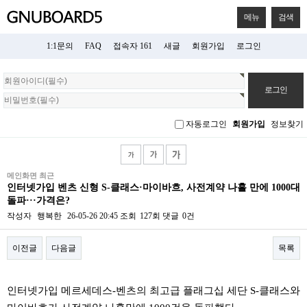
메뉴
검색
1:1문의
FAQ
접속자 161
새글
회원가입
로그인
회
원
로
그
자동로그인
회원가입
정보찾기
인
메인화면 최근
인터넷가입 벤츠 신형 S-클래스·마이바흐, 사전계약 나흘 만에 1000대
돌파···가격은?
작성자
행복한
26-05-26 20:45
조회
127회
댓글
0건
이전글
다음글
목록
본문
인터넷가입 메르세데스-벤츠의 최고급 플래그십 세단 S-클래스와