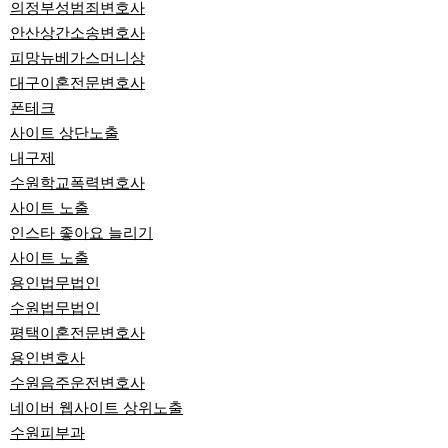
의정부성범죄변호사
안산상간소송변호사
피망뉴베가스머니상
대구이혼전문변호사
폰테크
사이트 상단노출
내구제
수원학교폭력변호사
사이트 노출
인스타 좋아요 늘리기
사이트 노출
용인법무법인
수원법무법인
평택이혼전문변호사
용인변호사
수원음주운전변호사
네이버 웹사이트 상위노출
수원피부과