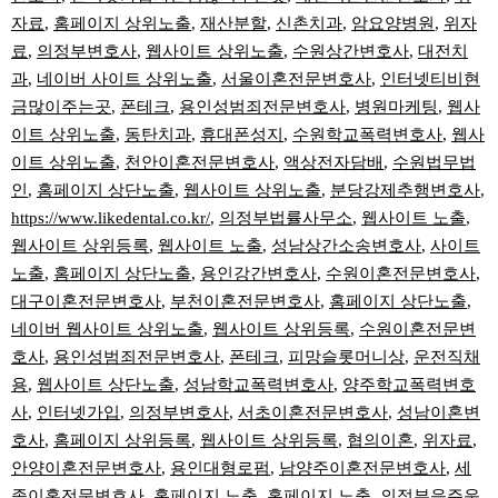
자료
,
홈페이지 상위노출
,
재산분할
,
신촌치과
,
암요양병원
,
위자
료
,
의정부변호사
,
웹사이트 상위노출
,
수원상간변호사
,
대전치
과
,
네이버 사이트 상위노출
,
서울이혼전문변호사
,
인터넷티비현
금많이주는곳
,
폰테크
,
용인성범죄전문변호사
,
병원마케팅
,
웹사
이트 상위노출
,
동탄치과
,
휴대폰성지
,
수원학교폭력변호사
,
웹사
이트 상위노출
,
천안이혼전문변호사
,
액상전자담배
,
수원법무법
인
,
홈페이지 상단노출
,
웹사이트 상위노출
,
분당강제추행변호사
,
https://www.likedental.co.kr/
,
의정부법률사무소
,
웹사이트 노출
,
웹사이트 상위등록
,
웹사이트 노출
,
성남상간소송변호사
,
사이트
노출
,
홈페이지 상단노출
,
용인강간변호사
,
수원이혼전문변호사
,
대구이혼전문변호사
,
부천이혼전문변호사
,
홈페이지 상단노출
,
네이버 웹사이트 상위노출
,
웹사이트 상위등록
,
수원이혼전문변
호사
,
용인성범죄전문변호사
,
폰테크
,
피망슬롯머니상
,
운전직채
용
,
웹사이트 상단노출
,
성남학교폭력변호사
,
양주학교폭력변호
사
,
인터넷가입
,
의정부변호사
,
서초이혼전문변호사
,
성남이혼변
호사
,
홈페이지 상위등록
,
웹사이트 상위등록
,
협의이혼
,
위자료
,
안양이혼전문변호사
,
용인대형로펌
,
남양주이혼전문변호사
,
세
종이혼전문변호사
,
홈페이지 노출
,
홈페이지 노출
,
의정부음주운