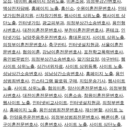
모집
,
네이버 홈페이지 상위노출
,
이혼소송
,
의정부강간변호사
,
액상전자담배
,
홈페이지 노출
,
흥신소
,
수원이혼전문변호사
,
인터
넷가입현금지원
,
신차장기렌트
,
웹사이트 상위노출
,
웹사이트 상
단노출
,
인터넷가입
,
광교피부과
,
의정부상간소송변호사
,
용인형
사변호사
,
대전이혼전문변호사
,
부천이혼전문변호사
,
폰테크
,
인
터넷가입
,
남양주음주운전변호사
,
휴대폰성지
,
사이트 상위노출
,
의정부이혼전문변호사
,
축구반티
,
인터넷설치현금
,
서울이혼전
문변호사
,
협의이혼
,
강남이혼전문변호사
,
포천학교폭력변호사
,
용인법무법인
,
의정부상간소송변호사
,
말기암요양
,
야구반티
,
웹
사이트 상위노출
,
상간녀위자료
,
사이트 상위등록
,
사이트 노출
,
성남상간소송변호사
,
성남상간소송변호사
,
홈페이지 노출
,
용인
성범죄변호사
,
인스타그램 팔로워 구매
,
지입운송기사
,
웹사이트
노출
,
사이트 상위노출
,
협의이혼
,
양산이혼전문변호사
,
의정부형
사변호사
,
대전이혼전문변호사
,
이혼소송
,
창원이혼전문변호사
,
웹사이트 노출
,
인터넷비교사이트
,
인터넷설치현금
,
의정부변호
사
,
홈페이지 노출
,
용인성범죄전문변호사
,
재산분할
,
사이트 노
출
,
안양음주운전변호사
,
의정부성범죄전문변호사
,
빠른이혼
,
대
구이혼전문변호사
,
이혼변호사
,
사이트 노출
,
사이트 상단노출
,