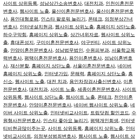
사이트 상위등록
,
성남상간소송변호사
,
대전치과
,
인천이혼전문
변호사
,
웹사이트 노출
,
울산이혼전문변호사
,
울산이혼전문변호
사
,
용인대형로펌
,
인스타 팔로워 늘리기
,
폰테크
,
의정부상간녀
변호사
,
인터넷설치현금
,
웹사이트 상위노출
,
홈페이지 상단노출
,
하수구막힘
,
홈페이지 상위노출
,
상간녀위자료
,
웹사이트 상위노
출
,
휴대폰성지
,
구미이혼전문변호사
,
야구반티
,
사이트 상위노
출
,
안양이혼전문변호사
,
성남법무법인
,
수원피부과
,
서울학교폭
력변호사
,
평택이혼전문변호사
,
용인이혼변호사
,
성남이혼변호
사
,
재산분할
,
홈페이지 상단노출
,
서울이혼전문변호사
,
네이버
홈페이지 상위노출
,
인터넷가입
,
문해력
,
홈페이지 상단노출
,
흥
신소
,
웹사이트 노출
,
대전 치과
,
용인차장검사출신변호사
,
이혼
전문변호사
,
대전치과
,
사이트 노출
,
세종이혼전문변호사
,
사이트
상위등록
,
웹사이트 상단노출
,
웹사이트 노출
,
폰테크
,
천안이혼
전문변호사
,
안양이혼전문변호사
,
네이버 웹사이트 상위노출
,
네
이버 사이트 상위노출
,
인터넷비교사이트
,
트립닷컴 할인코드
,
수
원형사전문변호사
,
인스타 좋아요 늘리기
,
평택개인회생
,
인터넷
티비현금많이주는곳
,
사이트 상위등록
,
홈페이지 상위노출
,
인터
넷비교사이트
,
의정부성범죄변호사
,
웹사이트 노출
,
웹사이트 상