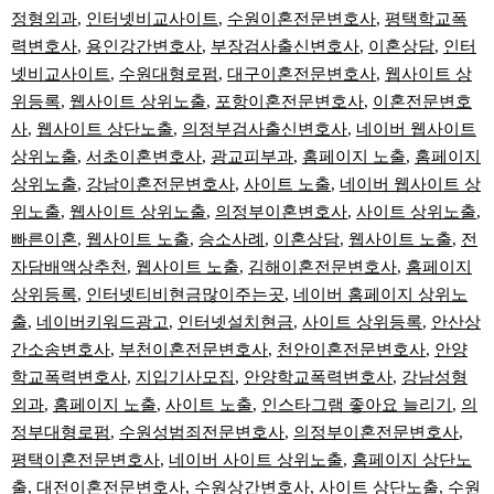
정형외과
,
인터넷비교사이트
,
수원이혼전문변호사
,
평택학교폭
력변호사
,
용인강간변호사
,
부장검사출신변호사
,
이혼상담
,
인터
넷비교사이트
,
수원대형로펌
,
대구이혼전문변호사
,
웹사이트 상
위등록
,
웹사이트 상위노출
,
포항이혼전문변호사
,
이혼전문변호
사
,
웹사이트 상단노출
,
의정부검사출신변호사
,
네이버 웹사이트
상위노출
,
서초이혼변호사
,
광교피부과
,
홈페이지 노출
,
홈페이지
상위노출
,
강남이혼전문변호사
,
사이트 노출
,
네이버 웹사이트 상
위노출
,
웹사이트 상위노출
,
의정부이혼변호사
,
사이트 상위노출
,
빠른이혼
,
웹사이트 노출
,
승소사례
,
이혼상담
,
웹사이트 노출
,
전
자담배액상추천
,
웹사이트 노출
,
김해이혼전문변호사
,
홈페이지
상위등록
,
인터넷티비현금많이주는곳
,
네이버 홈페이지 상위노
출
,
네이버키워드광고
,
인터넷설치현금
,
사이트 상위등록
,
안산상
간소송변호사
,
부천이혼전문변호사
,
천안이혼전문변호사
,
안양
학교폭력변호사
,
지입기사모집
,
안양학교폭력변호사
,
강남성형
외과
,
홈페이지 노출
,
사이트 노출
,
인스타그램 좋아요 늘리기
,
의
정부대형로펌
,
수원성범죄전문변호사
,
의정부이혼전문변호사
,
평택이혼전문변호사
,
네이버 사이트 상위노출
,
홈페이지 상단노
출
,
대전이혼전문변호사
,
수원상간변호사
,
사이트 상단노출
,
수원