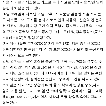
서울 서대문구 서소문 고가도로 붕괴 사고로 인해 서울 방면 열차
운행이 차질을 빚고 있다.
26일 코레일에 따르면 이날 오후 2시32분쯤 발생한 서울 서대문
구 서소문 고가 구조물 붕괴 사로로 인해 서울역∼신촌역 간 전차
선 단전이 발생해 해당 구간 열차 운행이 중지됐다. 서울역∼수색
역 구간 전동열차 운행도 중지됐으나, 1호선 및 경의중앙선(문산
∼용산∼용문)은 정상 운행한다.
행신역∼서울역 구간 KTX 운행이 중지됐고, 강릉·중앙선 KTX는
청량리역까지만 운행한다. 이 외 모든 KTX는 서울역 및 용산역까
지 정상적으로 운행한다.
일반 열차는 서울역 혼잡을 분산하기 위해 무궁화호는 경부선 수
원역과 천안역까지만, 호남선은 서대전역까지만, 장항선은 천안
역까지만 조정 운행 중이다. ITX-새마을과 ITX-마음 열차는 수원
역까지 운행하며, 경의선은 문산역∼수색역 구간을 다니고 있다.
코레일은 사고 수습 상황에 따라 출·도착역이 변경될 수 있다며
열차 이용 전 반드시 모바일 앱 ‘코레일톡’과 홈페이지, 철도고객
센터(☎ 1588-7788)에서 열차 시각과 운행 상황을 확인해달라고
당부했다.