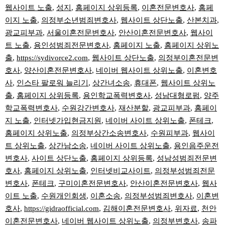
웹사이트 노출
,
성지
,
홈페이지 상위등록
,
이혼전문변호사
,
홈페
이지 노출
,
의정부소년범죄변호사
,
웹사이트 상단노출
,
산본치과
,
광교피부과
,
서울이혼전문변호사
,
안산이혼전문변호사
,
웹사이
트 노출
,
용인성범죄전문변호사
,
홈페이지 노출
,
홈페이지 상위노
출
,
https://sydivorce2.com
,
웹사이트 상단노출
,
의정부이혼전문변
호사
,
양산이혼전문변호사
,
네이버 웹사이트 상위노출
,
이혼변호
사
,
인스타 팔로워 늘리기
,
상간녀소송
,
휴대폰
,
웹사이트 상위노
출
,
홈페이지 상위등록
,
용인학교폭력변호사
,
성남대형로펌
,
양주
학교폭력변호사
,
수원강간변호사
,
재산분할
,
광교피부과
,
홈페이
지 노출
,
인터넷가입현금지원
,
네이버 사이트 상위노출
,
폰테크
,
홈페이지 상위노출
,
의정부상간소송변호사
,
수원피부과
,
웹사이
트 상위노출
,
상간남소송
,
네이버 사이트 상위노출
,
용인음주운전
변호사
,
사이트 상단노출
,
홈페이지 상위등록
,
성남성범죄전문변
호사
,
홈페이지 상위노출
,
인터넷비교사이트
,
의정부성범죄전문
변호사
,
폰테크
,
구미이혼전문변호사
,
안산이혼전문변호사
,
웹사
이트 노출
,
수원개인회생
,
이혼소송
,
의정부성범죄변호사
,
이혼변
호사
,
https://gidraofficial.com
,
김해이혼전문변호사
,
위자료
,
천안
이혼전문변호사
,
네이버 웹사이트 상위노출
,
의정부변호사
,
송파