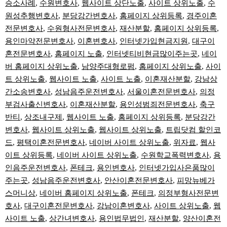
승소사례
,
수원변호사
,
웹사이트 상단노출
,
사이트 상위노출
,
수
원성추행변호사
,
분당강간변호사
,
홈페이지 상위등록
,
경주이혼
전문변호사
,
수원형사전문변호사
,
재산분할
,
홈페이지 상위등록
,
용인마약전문변호사
,
이혼변호사
,
인터넷가입현금지원
,
대구이
혼전문변호사
,
홈페이지 노출
,
인터넷티비현금많이주는곳
,
네이
버 홈페이지 상위노출
,
남양주대형로펌
,
홈페이지 상위노출
,
사이
트 상위노출
,
웹사이트 노출
,
사이트 노출
,
이혼재산분할
,
강남상
간소송변호사
,
성남음주운전변호사
,
서울이혼전문변호사
,
의정
부검사출신변호사
,
이혼재산분할
,
용인성범죄전문변호사
,
축구
반티
,
상조내구제
,
웹사이트 노출
,
홈페이지 상위등록
,
분당강간
변호사
,
웹사이트 상위노출
,
웹사이트 상위노출
,
트립닷컴 할인코
드
,
평택이혼전문변호사
,
네이버 사이트 상위노출
,
위자료
,
웹사
이트 상위등록
,
네이버 사이트 상위노출
,
수원학교폭력변호사
,
용
인음주운전변호사
,
폰테크
,
용인변호사
,
인터넷가입사은품많이
주는곳
,
성남음주운전변호사
,
안산이혼전문변호사
,
피망뉴베가
스머니상
,
네이버 홈페이지 상위노출
,
폰테크
,
의정부형사전문변
호사
,
대구이혼전문변호사
,
강남이혼변호사
,
사이트 상위노출
,
웹
사이트 노출
,
상간녀변호사
,
용인법무법인
,
재산분할
,
양산이혼전