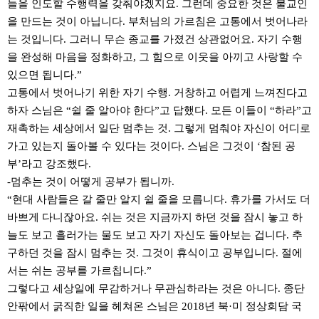
들을 인도할 수행력을 갖춰야겠지요. 그런데 중요한 것은 불교인
을 만드는 것이 아닙니다. 부처님의 가르침은 고통에서 벗어나라
는 것입니다. 그러니 무슨 종교를 가졌건 상관없어요. 자기 수행
을 완성해 마음을 정화하고, 그 힘으로 이웃을 아끼고 사랑할 수
있으면 됩니다.”
고통에서 벗어나기 위한 자기 수행. 거창하고 어렵게 느껴진다고
하자 스님은 “쉴 줄 알아야 한다”고 답했다. 모든 이들이 “하라”고
재촉하는 세상에서 일단 멈추는 것. 그렇게 멈춰야 자신이 어디로
가고 있는지 돌아볼 수 있다는 것이다. 스님은 그것이 ‘참된 공
부’라고 강조했다.
-멈추는 것이 어떻게 공부가 됩니까.
“현대 사람들은 갈 줄만 알지 쉴 줄을 모릅니다. 휴가를 가서도 더
바쁘게 다니잖아요. 쉬는 것은 지금까지 하던 것을 잠시 놓고 하
늘도 보고 흘러가는 물도 보고 자기 자신도 돌아보는 겁니다. 추
구하던 것을 잠시 멈추는 것. 그것이 휴식이고 공부입니다. 절에
서는 쉬는 공부를 가르칩니다.”
그렇다고 세상일에 무감하거나 무관심하라는 것은 아니다. 종단
안팎에서 굵직한 일을 헤쳐온 스님은 2018년 북·미 정상회담 국