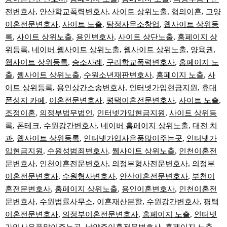
전변호사
,
안산학교폭력변호사
,
사이트 상위노출
,
협의이혼
,
고양
이혼전문변호사
,
사이트 노출
,
탐정사무소창업
,
웹사이트 상위등
록
,
사이트 상위노출
,
용인변호사
,
사이트 상단노출
,
홈페이지 상
위등록
,
네이버 웹사이트 상위노출
,
웹사이트 상위노출
,
양육권
,
웹사이트 상위등록
,
승소사례
,
구리학교폭력변호사
,
홈페이지 노
출
,
웹사이트 상위노출
,
수원소년재판변호사
,
홈페이지 노출
,
사
이트 상위등록
,
용인상간소송변호사
,
인터넷가입현금지원
,
휴대
폰성지 카페
,
이혼전문변호사
,
평택이혼전문변호사
,
사이트 노출
,
조정이혼
,
의정부법무법인
,
인터넷가입현금지원
,
사이트 상위등
록
,
폰테크
,
수원강간변호사
,
네이버 홈페이지 상위노출
,
대전 치
과
,
웹사이트 상위등록
,
인터넷가입사은품많이주는곳
,
인터넷가
입현금지원
,
수원성범죄변호사
,
웹사이트 상위노출
,
인천이혼전
문변호사
,
인천이혼전문변호사
,
의정부형사전문변호사
,
의정부
이혼전문변호사
,
수원형사변호사
,
안산이혼전문변호사
,
부천이
혼전문변호사
,
홈페이지 상위노출
,
용인이혼변호사
,
인천이혼전
문변호사
,
수원법률사무소
,
이혼재산분할
,
수원강간변호사
,
평택
이혼전문변호사
,
의정부이혼전문변호사
,
홈페이지 노출
,
인터넷