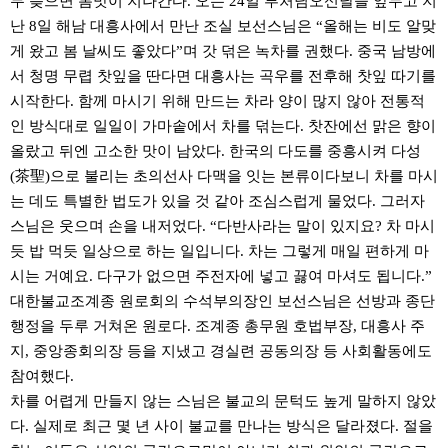
무 늦으면 봄맛이 지나간다. 오는 24일 부처님오신날을 앞두고 지
난 8일 해남 대흥사에서 만난 조실 보선스님은 “올해는 비도 알맞
게 왔고 봄 날씨도 좋았다”며 갓 덖은 녹차를 권했다. 중국 남방에
서 청명 무렵 찻잎을 딴다면 대흥사는 곡우를 전후해 찻잎 따기를
시작한다. 함께 마시기 위해 만드는 차라 양이 많지 않아 전통적
인 방식대로 일일이 가마솥에서 차를 덖는다. 찻잔에선 맑은 향이
올랐고 뒤엔 고소한 맛이 남았다. 한국의 다도를 중흥시켜 다성
(茶聖)으로 불리는 초의선사 다맥을 잇는 본류이다보니 차를 마시
는 데도 특별한 법도가 있을 것 같아 조심스럽게 물었다. 그러자
스님은 웃으며 손을 내저었다. “다반사라는 말이 있지요? 차 마시
듯 밥 먹듯 일상으로 하는 일입니다. 차는 그렇게 매일 편하게 마
시는 거예요. 다구가 없으면 주전자에 넣고 끓여 마셔도 됩니다.”
대한불교조계종 원로회의 수석부의장인 보선스님은 선방과 종단
행정을 두루 거쳐온 원로다. 조계종 총무원 호법부장, 대흥사 주
지, 중앙종회의장 등을 지냈고 경실련 공동의장 등 사회활동에도
참여했다.
차를 어렵게 만들지 않는 스님은 불교의 문턱도 높게 말하지 않았
다. 실제로 최근 몇 년 사이 불교를 만나는 방식은 달라졌다. 절을