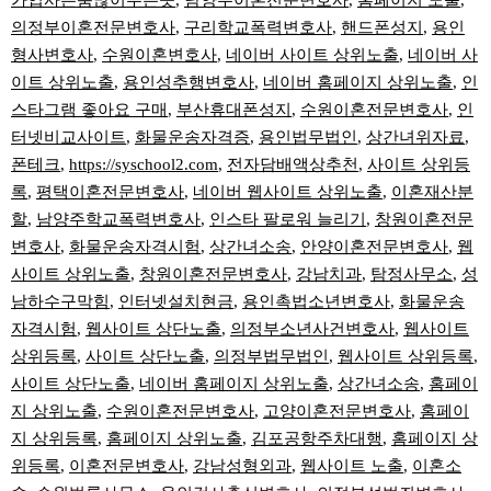
가입사은품많이주는곳
,
남양주이혼전문변호사
,
홈페이지 노출
,
의정부이혼전문변호사
,
구리학교폭력변호사
,
핸드폰성지
,
용인
형사변호사
,
수원이혼변호사
,
네이버 사이트 상위노출
,
네이버 사
이트 상위노출
,
용인성추행변호사
,
네이버 홈페이지 상위노출
,
인
스타그램 좋아요 구매
,
부산휴대폰성지
,
수원이혼전문변호사
,
인
터넷비교사이트
,
화물운송자격증
,
용인법무법인
,
상간녀위자료
,
폰테크
,
https://syschool2.com
,
전자담배액상추천
,
사이트 상위등
록
,
평택이혼전문변호사
,
네이버 웹사이트 상위노출
,
이혼재산분
할
,
남양주학교폭력변호사
,
인스타 팔로워 늘리기
,
창원이혼전문
변호사
,
화물운송자격시험
,
상간녀소송
,
안양이혼전문변호사
,
웹
사이트 상위노출
,
창원이혼전문변호사
,
강남치과
,
탐정사무소
,
성
남하수구막힘
,
인터넷설치현금
,
용인촉법소년변호사
,
화물운송
자격시험
,
웹사이트 상단노출
,
의정부소년사건변호사
,
웹사이트
상위등록
,
사이트 상단노출
,
의정부법무법인
,
웹사이트 상위등록
,
사이트 상단노출
,
네이버 홈페이지 상위노출
,
상간녀소송
,
홈페이
지 상위노출
,
수원이혼전문변호사
,
고양이혼전문변호사
,
홈페이
지 상위등록
,
홈페이지 상위노출
,
김포공항주차대행
,
홈페이지 상
위등록
,
이혼전문변호사
,
강남성형외과
,
웹사이트 노출
,
이혼소