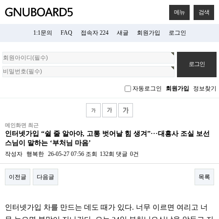
메뉴
검색
1:1문의
FAQ
접속자 224
새글
회원가입
로그인
회
원
로
그
자동로그인
회원가입
정보찾기
인
메인화면 최근
인터넷가입 “쉴 줄 알아야, 고통 벗어날 힘 생겨”···대흥사 조실 보선
스님이 말하는 ‘부처님 마음’
작성자
행복한
26-05-27 07:56
조회
132회
댓글
0건
이전글
다음글
목록
본문
인터넷가입 차를 만드는 데도 때가 있다. 너무 이르면 여리고 너