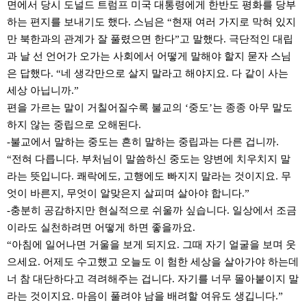
면에서 당시 도널드 트럼프 미국 대통령에게 한반도 평화를 당부
하는 편지를 보내기도 했다. 스님은 “현재 여러 가지로 막혀 있지
만 북한과의 관계가 잘 풀렸으면 한다”고 말했다. 극단적인 대립
과 날 선 언어가 오가는 사회에서 어떻게 말해야 할지 묻자 스님
은 답했다. “네 생각만으로 살지 말라고 해야지요. 다 같이 사는
세상 아닙니까.”
편을 가르는 말이 거칠어질수록 불교의 ‘중도’는 종종 아무 말도
하지 않는 중립으로 오해된다.
-불교에서 말하는 중도는 흔히 말하는 중립과는 다른 겁니까.
“전혀 다릅니다. 부처님이 말씀하신 중도는 양변에 치우치지 말
라는 뜻입니다. 쾌락에도, 고행에도 빠지지 말라는 것이지요. 무
엇이 바른지, 무엇이 알맞은지 살피며 살아야 합니다.”
-충분히 공감하지만 현실적으로 쉬울까 싶습니다. 일상에서 조금
이라도 실천하려면 어떻게 하면 좋을까요.
“아침에 일어나면 거울을 보게 되지요. 그때 자기 얼굴을 보며 웃
으세요. 어제도 수고했고 오늘도 이 험한 세상을 살아가야 하는데
너 참 대단하다고 격려해주는 겁니다. 자기를 너무 몰아붙이지 말
라는 것이지요. 마음이 풀려야 남을 배려할 여유도 생깁니다.”