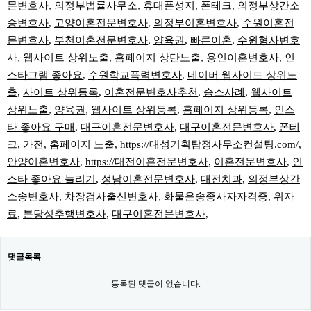
문변호사
,
의정부법률사무소
,
휴대폰성지
,
폰테크
,
의정부상간소
송변호사
,
고양이혼전문변호사
,
의정부이혼변호사
,
수원이혼전
문변호사
,
부천이혼전문변호사
,
양육권
,
빠른이혼
,
수원형사변호
사
,
웹사이트 상위노출
,
홈페이지 상단노출
,
용인이혼변호사
,
인
스타그램 좋아요
,
수원학교폭력변호사
,
네이버 웹사이트 상위노
출
,
사이트 상위등록
,
이혼전문변호사추천
,
승소사례
,
웹사이트
상위노출
,
양육권
,
웹사이트 상위등록
,
홈페이지 상위등록
,
인스
타 좋아요 구매
,
대구이혼전문변호사
,
대구이혼전문변호사
,
폰테
크
,
가전
,
홈페이지 노출
,
https://대성기획탐정사무소컨설팅.com/
,
안양이혼변호사
,
https://대전이혼전문변호사
,
이혼전문변호사
,
인
스타 좋아요 늘리기
,
성남이혼전문변호사
,
대전치과
,
의정부상간
소송변호사
,
차장검사출신변호사
,
화물운송종사자자격증
,
위자
료
,
분당성추행변호사
,
대구이혼전문변호사
,
댓글목록
등록된 댓글이 없습니다.