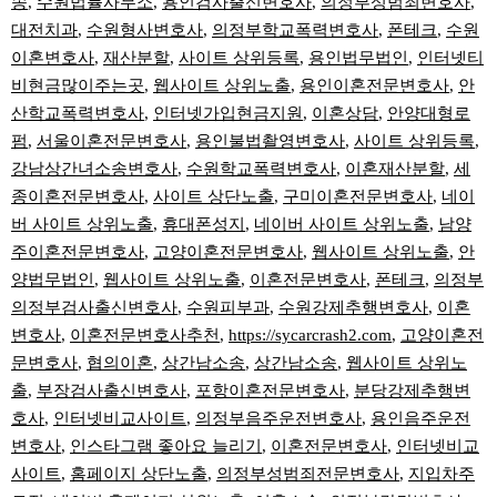
송
,
수원법률사무소
,
용인검사출신변호사
,
의정부성범죄변호사
,
대전치과
,
수원형사변호사
,
의정부학교폭력변호사
,
폰테크
,
수원
이혼변호사
,
재산분할
,
사이트 상위등록
,
용인법무법인
,
인터넷티
비현금많이주는곳
,
웹사이트 상위노출
,
용인이혼전문변호사
,
안
산학교폭력변호사
,
인터넷가입현금지원
,
이혼상담
,
안양대형로
펌
,
서울이혼전문변호사
,
용인불법촬영변호사
,
사이트 상위등록
,
강남상간녀소송변호사
,
수원학교폭력변호사
,
이혼재산분할
,
세
종이혼전문변호사
,
사이트 상단노출
,
구미이혼전문변호사
,
네이
버 사이트 상위노출
,
휴대폰성지
,
네이버 사이트 상위노출
,
남양
주이혼전문변호사
,
고양이혼전문변호사
,
웹사이트 상위노출
,
안
양법무법인
,
웹사이트 상위노출
,
이혼전문변호사
,
폰테크
,
의정부
의정부검사출신변호사
,
수원피부과
,
수원강제추행변호사
,
이혼
변호사
,
이혼전문변호사추천
,
https://sycarcrash2.com
,
고양이혼전
문변호사
,
협의이혼
,
상간남소송
,
상간남소송
,
웹사이트 상위노
출
,
부장검사출신변호사
,
포항이혼전문변호사
,
분당강제추행변
호사
,
인터넷비교사이트
,
의정부음주운전변호사
,
용인음주운전
변호사
,
인스타그램 좋아요 늘리기
,
이혼전문변호사
,
인터넷비교
사이트
,
홈페이지 상단노출
,
의정부성범죄전문변호사
,
지입차주