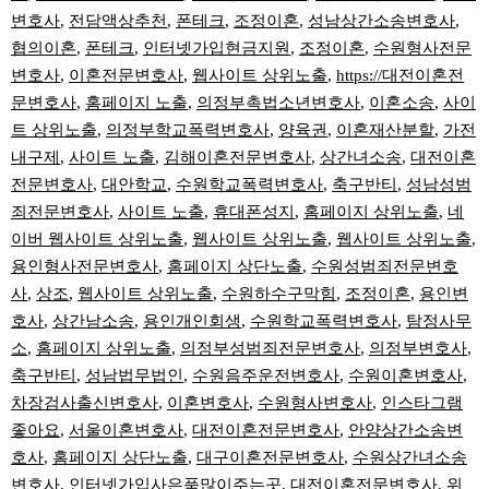
변호사
,
전담액상추천
,
폰테크
,
조정이혼
,
성남상간소송변호사
,
협의이혼
,
폰테크
,
인터넷가입현금지원
,
조정이혼
,
수원형사전문
변호사
,
이혼전문변호사
,
웹사이트 상위노출
,
https://대전이혼전
문변호사
,
홈페이지 노출
,
의정부촉법소년변호사
,
이혼소송
,
사이
트 상위노출
,
의정부학교폭력변호사
,
양육권
,
이혼재산분할
,
가전
내구제
,
사이트 노출
,
김해이혼전문변호사
,
상간녀소송
,
대전이혼
전문변호사
,
대안학교
,
수원학교폭력변호사
,
축구반티
,
성남성범
죄전문변호사
,
사이트 노출
,
휴대폰성지
,
홈페이지 상위노출
,
네
이버 웹사이트 상위노출
,
웹사이트 상위노출
,
웹사이트 상위노출
,
용인형사전문변호사
,
홈페이지 상단노출
,
수원성범죄전문변호
사
,
상조
,
웹사이트 상위노출
,
수원하수구막힘
,
조정이혼
,
용인변
호사
,
상간남소송
,
용인개인회생
,
수원학교폭력변호사
,
탐정사무
소
,
홈페이지 상위노출
,
의정부성범죄전문변호사
,
의정부변호사
,
축구반티
,
성남법무법인
,
수원음주운전변호사
,
수원이혼변호사
,
차장검사출신변호사
,
이혼변호사
,
수원형사변호사
,
인스타그램
좋아요
,
서울이혼변호사
,
대전이혼전문변호사
,
안양상간소송변
호사
,
홈페이지 상단노출
,
대구이혼전문변호사
,
수원상간녀소송
변호사
,
인터넷가입사은품많이주는곳
,
대전이혼전문변호사
,
위