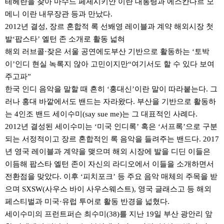
테헤란을 찾아 마수드 페제시키안 이란 대통령과 에스칸다르 모
메니 이란 내무장관 등과 만났다.
2012년 결성, 장르 혼합적 록 선봬영 레이블과 계약 해외시장 첫
발‘팝스타’ 엘턴 존 소개로 활동 넓혀
해외 러브콜·잦은 서울 공연에도부산 기반으로 활동하는 ‘토박
이’인디 현실 녹록지 않아 고민이지만“여기서도 할 수 있다 보여
주고파”
한국 인디 음악을 말할 때 흔히 ‘홍대신’이란 말이 따라붙는다. 그
러나 홍대 바깥에서도 밴드는 자라왔다. 부산을 기반으로 활동하
는 4인조 밴드 세이수미(say sue me)는 그 대표적인 사례다.
2012년 결성된 세이수미는 ‘미국 인디록’ 혹은 ‘서프록’으로 구분
되는 서정적이고 장르 혼합적인 록 음악을 들려주는 밴드다. 2017
년 영국 레이블과 계약을 맺으며 해외 시장에 발을 디딘 이들은
이듬해 팝스타 엘턴 존이 자신의 라디오에서 이들을 소개하면서
전환점을 맞았다. 이후 ‘피치포크’ 등 주요 음악 매체의 주목을 받
으며 SXSW(사우스 바이 사우스웨스트), 영국 글래스고 등 해외
페스티벌과 미국·유럽 투어로 활동 반경을 넓혔다.
세이수미의 프런트퍼슨 최수미(38)를 지난 19일 부산 광안리 앞