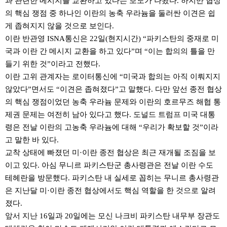
과 관련한 메시지를 교환하고 있다는 보도가 나왔다. 하지만 협상
의 핵심 쟁점 중 하나인 이란의 농축 우라늄을 둘러싼 이견은 쉽
게 좁혀지지 않을 것으로 보인다.
이란 반관영 ISNA통신은 22일(현지시간) “파키스탄의 중재로 미
국과 이란 간 메시지 교환을 하고 있다”며 “이는 합의의 틀을 만
들기 위한 것”이라고 전했다.
이란 고위 관계자는 로이터통신에 “미국과 합의는 아직 이뤄지지
않았다”면서도 “이견은 좁혀졌다”고 말했다. 다만 앞선 종전 협상
의 핵심 쟁점이었던 농축 우라늄 문제와 이란의 호르무즈 해협 통
제권 문제는 여전히 남아 있다고 했다. 도널드 트럼프 미국 대통
령은 전날 이란의 고농축 우라늄에 대해 “우리가 확보할 것”이라
고 말한 바 있다.
교착 상태에 빠졌던 미·이란 종전 협상은 최근 재개될 조짐을 보
이고 있다. 아심 무니르 파키스탄군 총사령관은 전날 이란 수도
테헤란을 방문했다. 파키스탄 내 실세로 꼽히는 무니르 총사령관
은 지난달 미·이란 종전 협상에서도 핵심 역할을 한 것으로 알려
졌다.
앞서 지난 16일과 20일에는 모신 나크비 파키스탄 내무부 장관도