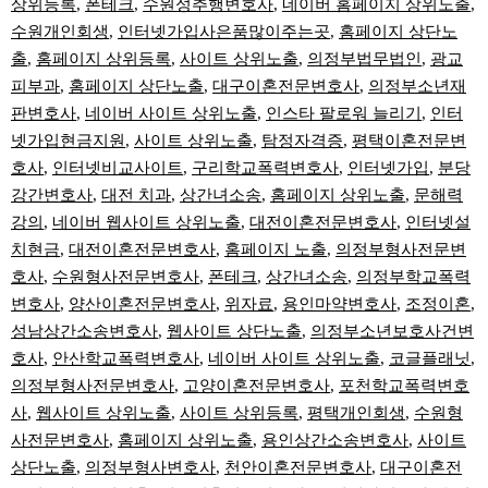
상위등록
,
폰테크
,
수원성추행변호사
,
네이버 홈페이지 상위노출
,
수원개인회생
,
인터넷가입사은품많이주는곳
,
홈페이지 상단노
출
,
홈페이지 상위등록
,
사이트 상위노출
,
의정부법무법인
,
광교
피부과
,
홈페이지 상단노출
,
대구이혼전문변호사
,
의정부소년재
판변호사
,
네이버 사이트 상위노출
,
인스타 팔로워 늘리기
,
인터
넷가입현금지원
,
사이트 상위노출
,
탐정자격증
,
평택이혼전문변
호사
,
인터넷비교사이트
,
구리학교폭력변호사
,
인터넷가입
,
분당
강간변호사
,
대전 치과
,
상간녀소송
,
홈페이지 상위노출
,
문해력
강의
,
네이버 웹사이트 상위노출
,
대전이혼전문변호사
,
인터넷설
치현금
,
대전이혼전문변호사
,
홈페이지 노출
,
의정부형사전문변
호사
,
수원형사전문변호사
,
폰테크
,
상간녀소송
,
의정부학교폭력
변호사
,
양산이혼전문변호사
,
위자료
,
용인마약변호사
,
조정이혼
,
성남상간소송변호사
,
웹사이트 상단노출
,
의정부소년보호사건변
호사
,
안산학교폭력변호사
,
네이버 사이트 상위노출
,
코글플래닛
,
의정부형사전문변호사
,
고양이혼전문변호사
,
포천학교폭력변호
사
,
웹사이트 상위노출
,
사이트 상위등록
,
평택개인회생
,
수원형
사전문변호사
,
홈페이지 상위노출
,
용인상간소송변호사
,
사이트
상단노출
,
의정부형사변호사
,
천안이혼전문변호사
,
대구이혼전