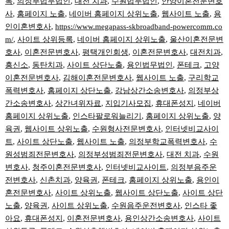
록
,
의정부법무법인
,
대전 치과
,
수원법무법인
,
안양이혼전문변호
사
,
홈페이지 노출
,
네이버 홈페이지 상위노출
,
웹사이트 노출
,
용
인이혼변호사
,
https://www.megapass-skbroadband-powercomm.co
m/
,
사이트 상위등록
,
네이버 홈페이지 상위노출
,
울산이혼전문변
호사
,
이혼전문변호사
,
평택개인회생
,
이혼전문변호사
,
대전치과
,
흥신소
,
동탄치과
,
사이트 상단노출
,
용인법무법인
,
폰테크
,
고양
이혼전문변호사
,
김해이혼전문변호사
,
웹사이트 노출
,
구리학교
폭력변호사
,
홈페이지 상단노출
,
강남상간소송변호사
,
의정부상
간소송변호사
,
상간녀위자료
,
지입기사모집
,
휴대폰성지
,
네이버
홈페이지 상위노출
,
인스타팔로워늘리기
,
홈페이지 상위노출
,
양
육권
,
웹사이트 상위노출
,
수원형사전문변호사
,
인터넷비교사이
트
,
사이트 상단노출
,
웹사이트 노출
,
의정부학교폭력변호사
,
수
원성범죄전문변호사
,
의정부성범죄전문변호사
,
대전 치과
,
수원
변호사
,
청주이혼전문변호사
,
인터넷비교사이트
,
의정부음주운
전변호사
,
신촌치과
,
양육권
,
폰테크
,
홈페이지 상위노출
,
용인이
혼전문변호사
,
사이트 상위노출
,
웹사이트 상단노출
,
사이트 상단
노출
,
양육권
,
사이트 상위노출
,
수원음주운전변호사
,
인스타 좋
아요
,
휴대폰성지
,
이혼전문변호사
,
용인상간소송변호사
,
사이트