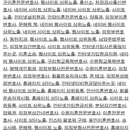
구이혼전문변호사
,
웹사이트 상위노출
,
흥신소
,
차장검사출신변
호사
,
네이버 사이트 상위노출
,
네이버 사이트 상위노출
,
사이트
노출
,
인터넷설치현금
,
안양이혼전문변호사
,
양육권
,
의정부이혼
변호사
,
문해력 책
,
네이버 웹사이트 상위노출
,
네이버 웹사이트
상위노출
,
네이버 사이트 상위노출
,
웹사이트 노출
,
의정부변호
사
,
동탄치과
,
웹사이트 노출
,
웹사이트 상위등록
,
남양주법무법
인
,
의정부강간변호사
,
사이트 상위등록
,
인터넷가입사은품많이
주는곳
,
이혼소송
,
웹사이트 상위노출
,
인터넷가입현금지원
,
네이
버 웹사이트 상위노출
,
구리학교폭력변호사
,
수원학교폭력변호
사
,
평택개인회생
,
의정부형사전문변호사
,
수원이혼변호사
,
의정
부변호사
,
의정부변호사
,
화물운송자격시험
,
폰 테크
,
의정부성범
죄변호사
,
홈페이지 상단노출
,
인터넷티비현금많이주는곳
,
네이
버 웹사이트 상위노출
,
홈페이지 상위등록
,
안산이혼변호사
,
화물
운송자격시험
,
홈페이지 상단노출
,
홈페이지 상위노출
,
사이트 상
위등록
,
사이트 상위노출
,
인터넷가입현금지원
,
분당강간변호사
,
양육권
,
의정부상간녀변호사
,
수원이혼전문변호사
,
이혼전문변
호사
,
사이트 상단노출
,
인스타 팔로워 구매
,
용인이혼변호사
,
승
소사례
,
문해력
,
웹사이트 노출
,
의정부형사전문변호사
,
홈페이지