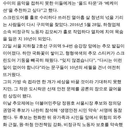
수미의 음악을 접하지 못한 이들에게는 ‘올드 타운’과 ‘베케이
션’을 추천하고 싶다”고 했다.
스크린도어를 홀로 수리하다 쓰러진 열아홉 살 청년의 넋을 기리
는 사람들이 다시 구의역을 찾았다. 2016년 5월 28일, 하청업체
소속 비정규직 노동자 김모씨가 홀로 작업하다 열차에 치여 목숨
을 잃은 지 10년이 되었다.
22일 서울 지하철 2호선 구의역 9-4번 승강장 앞에는 추모 발길이
이어졌다. 하얀 국화꽃이 쌓이고, 형형색색의 추모 스티커가 스크
린도어 기둥을 빼곡히 채웠다. “잊지 않겠습니다”, “다시는 이런
일이 없어야 합니다”라는 문구들이 10년의 세월을 건너 여전히
뜨거웠다.
그의 가방 속 컵라면 한 개가 세상을 바꿀 것이라 기대하지 못했
지만, 그 작은 도시락은 산재 안전 문제를 공론의 장으로 끌어올
린 상징이 됐다.
이날 추모제에는 더불어민주당 정원호 서울시장 후보와 정의당
권영국 후보가 나란히 참석해 ‘생명안전 시민 약속’ 서명에 동참
했다. 두 후보는 헌화한 뒤 유가족과 시민들 앞에서 위험의 외주
화 근절, 원·하청 안전책임 강화, 비정규직 노동자 보호를 약속했