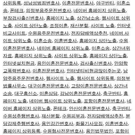
상위등록
,
성남성범죄변호사
,
이혼전문변호사
,
야구반티
,
이혼소
송
,
폰테크
,
의정부음주운전변호사
,
네이버 홈페이지 상위노출
,
부장검사출신변호사
,
홈페이지 노출
,
상간남소송
,
웹사이트 상위
노출
,
사이트 상단노출
,
조정이혼
,
재산분할
,
사이트 노출
,
인터넷
비교사이트
,
수원음주운전변호사
,
전자담배액상추천
,
네이버 사
이트 상위노출
,
이혼소송
,
이혼변호사
,
홈페이지 상단노출
,
수원
이혼전문변호사
,
네이버 홈페이지 상위노출
,
이혼소송
,
상간녀위
자료
,
홈페이지 상위노출
,
사이트 상위노출
,
홈페이지 상단노출
,
인터넷설치현금
,
용인이혼전문변호사
,
검사출신변호사
,
안양학
교폭력변호사
,
이혼전문변호사
,
인터넷티비현금많이주는곳
,
남
양주음주운전변호사
,
웹사이트 노출
,
웹사이트 상위등록
,
의정부
법률사무소
,
대구이혼전문변호사
,
고양이혼전문변호사
,
상간녀
소송
,
대구흥신소
,
이혼상담
,
강남이혼전문변호사
,
축구반티
,
홈
페이지 노출
,
네이버 웹사이트 상위노출
,
포항이혼전문변호사
,
네
이버 홈페이지 상위노출
,
폰테크
,
안산이혼전문변호사
,
축구반티
,
수원성추행변호사
,
재산분할
,
수원피부과
,
전자담배액상추천
,
분
당강제추행변호사
,
용인강간변호사
,
화물기사모집
,
이혼변호사
,
홈페이지 상위등록
,
수원형사전문변호사
,
용인법무법인
,
포항이