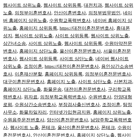
웹사이트 상위노출
,
웹사이트 상위등록
,
대전치과
,
웹사이트 상위
노출
,
의정부이혼변호사
,
안산이혼변호사
,
의정부법무법인
,
네이
버 홈페이지 상위노출
,
수원학교폭력변호사
,
네이버 홈페이지 상
위노출
,
홈페이지 상위등록
,
https://대전이혼전문변호사
,
휴대폰
성지
,
웹사이트 상위노출
,
사이트 상위등록
,
웹사이트 상위노출
,
상간녀소송
,
사이트 상위노출
,
웹사이트 상위등록
,
수원마약전문
변호사
,
홈페이지 상단노출
,
울산이혼전문변호사
,
서울이혼전문
변호사
,
웹사이트 상위등록
,
사이트 상단노출
,
네이버 웹사이트
상위노출
,
조정이혼
,
https://대전이혼전문변호사
,
용인상간소송변
호사
,
이혼재산분할
,
홈페이지 상위등록
,
의정부이혼전문변호사
,
대구이혼전문변호사
,
홈페이지 노출
,
사이트 상단노출
,
산본치과
,
홈페이지 상단노출
,
화물운송
,
대전이혼전문변호사
,
구리학교폭
력변호사
,
위자료
,
의정부학교폭력변호사
,
수원변호사
,
안양대형
로펌
,
수원상간소송변호사
,
부장검사출신변호사
,
조정이혼
,
탐정
사무소
,
화물차일자리
,
인터넷가입현금지원
,
홈페이지 상위노출
,
수원음주운전변호사
,
양산이혼전문변호사
,
남양주학교폭력변호
사
,
웹사이트 노출
,
폰테크
,
울산이혼전문변호사
,
폰테크
,
수원이
혼전문변호사
,
안산이혼전문변호사
,
홈페이지 상단노출
,
웹사이