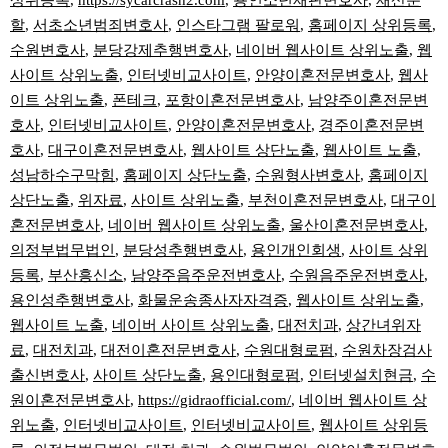
상위등록
,
https://sycarcrash2.com
,
용인소년재판변호사
,
재산분
할
,
서초소년범죄변호사
,
인스타그램 팔로워
,
홈페이지 상위등록
,
수원변호사
,
분당강제추행변호사
,
네이버 웹사이트 상위노출
,
웹
사이트 상위노출
,
인터넷비교사이트
,
안양이혼전문변호사
,
웹사
이트 상위노출
,
폰테크
,
포항이혼전문변호사
,
남양주이혼전문변
호사
,
인터넷비교사이트
,
안양이혼전문변호사
,
경주이혼전문변
호사
,
대구이혼전문변호사
,
웹사이트 상단노출
,
웹사이트 노출
,
성남하수구막힘
,
홈페이지 상단노출
,
수원형사변호사
,
홈페이지
상단노출
,
위자료
,
사이트 상위노출
,
부천이혼전문변호사
,
대구이
혼전문변호사
,
네이버 웹사이트 상위노출
,
울산이혼전문변호사
,
의정부법무법인
,
분당성추행변호사
,
용인개인회생
,
사이트 상위
등록
,
부산흥신소
,
남양주음주운전변호사
,
수원음주운전변호사
,
용인성추행변호사
,
화물운송종사자자격증
,
웹사이트 상위노출
,
웹사이트 노출
,
네이버 사이트 상위노출
,
대전치과
,
상간녀위자
료
,
대전치과
,
대전이혼전문변호사
,
수원대형로펌
,
수원차장검사
출신변호사
,
사이트 상단노출
,
용인대형로펌
,
인터넷설치현금
,
수
원이혼전문변호사
,
https://gidraofficial.com/
,
네이버 웹사이트 상
위노출
,
인터넷비교사이트
,
인터넷비교사이트
,
웹사이트 상위등