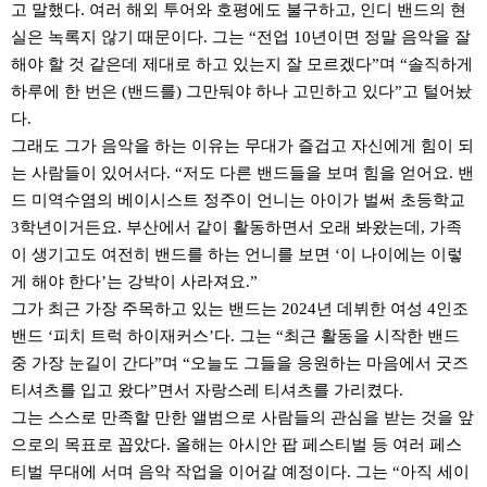
고 말했다. 여러 해외 투어와 호평에도 불구하고, 인디 밴드의 현
실은 녹록지 않기 때문이다. 그는 “전업 10년이면 정말 음악을 잘
해야 할 것 같은데 제대로 하고 있는지 잘 모르겠다”며 “솔직하게
하루에 한 번은 (밴드를) 그만둬야 하나 고민하고 있다”고 털어놨
다.
그래도 그가 음악을 하는 이유는 무대가 즐겁고 자신에게 힘이 되
는 사람들이 있어서다. “저도 다른 밴드들을 보며 힘을 얻어요. 밴
드 미역수염의 베이시스트 정주이 언니는 아이가 벌써 초등학교
3학년이거든요. 부산에서 같이 활동하면서 오래 봐왔는데, 가족
이 생기고도 여전히 밴드를 하는 언니를 보면 ‘이 나이에는 이렇
게 해야 한다’는 강박이 사라져요.”
그가 최근 가장 주목하고 있는 밴드는 2024년 데뷔한 여성 4인조
밴드 ‘피치 트럭 하이재커스’다. 그는 “최근 활동을 시작한 밴드
중 가장 눈길이 간다”며 “오늘도 그들을 응원하는 마음에서 굿즈
티셔츠를 입고 왔다”면서 자랑스레 티셔츠를 가리켰다.
그는 스스로 만족할 만한 앨범으로 사람들의 관심을 받는 것을 앞
으로의 목표로 꼽았다. 올해는 아시안 팝 페스티벌 등 여러 페스
티벌 무대에 서며 음악 작업을 이어갈 예정이다. 그는 “아직 세이