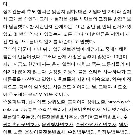
다.
정치인들의 추모 참석은 낯설지 않다. 매년 이맘때면 카메라 앞에
서 고개를 숙인다. 그러나 현장을 찾은 시민들의 표정은 반갑기보
다 담담했다. 한 시민단체 관계자는 “10년 동안 몇 번의 선거가 있
었고 몇 번의 약속이 있었는지 모른다”며 “이번만큼은 서명이 사
진 한 장으로 끝나지 않기를 바란다”고 말했다.
구의역 김군이 떠난 뒤 산업안전보건법이 개정되고 중대재해처
벌법이 만들어졌다. 그러나 산재 사망은 멈추지 않았다. 10년이
지난 지금도 현장에서는 혼자 일하다 다치고 죽는 노동자들의 이
야기가 끊이지 않는다. 승강장 기둥에 붙은 스티커 하나하나가 그
이름들을 대신하고 있었다. 후보들의 서명이 약속으로, 약속이 정
책으로, 정책이 살아있는 사람으로 이어지는 날, 그때야 비로소
이 추모제는 끝날 수 있을 것이다.
수원피부과
,
웹사이트 상위노출
,
홈페이지 상위노출
,
https://sysch
ool2.com
,
유튜브 조회수 늘리기
,
서울이혼변호사
,
인터넷가입사
은품많이주는곳
,
이혼전문변호사추천
,
안양학교폭력변호사
,
수
원이혼전문변호사
,
용인형사변호사
,
수원소년사건변호사
,
웹사
이트 노출
,
울산이혼전문변호사
,
수원법무법인
,
의정부법무법인
,