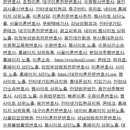
문변호사
,
조정이혼
,
대구이혼전문변호사
,
수원형사변호사
,
용인
검사출신변호사
,
인터넷설치현금
,
축구반티
,
위자료
,
네이버 홈페
이지 상위노출
,
이혼상담
,
이혼전문변호사추천
,
웹사이트 상단노
출
,
서울이혼변호사
,
쿠팡택배기사
,
강남성형외과
,
인터넷가입
,
폰테크
,
대구이혼전문변호사
,
광교피부과
,
네이버 웹사이트 상위
노출
,
의정부성범죄전문변호사
,
용인개인회생
,
부산휴대폰성지
,
수원학교폭력변호사
,
수원변호사
,
웹사이트 노출
,
수원상간소송
변호사
,
홈페이지 상위등록
,
서울이혼변호사
,
분당성추행변호사
,
홈페이지 노출
,
이혼소송
, ,
https://syschool2.com/
,
폰테크
,
위자료
,
홈페이지 상단노출
,
의정부성범죄전문변호사
,
이혼변호사
,
사이
트 노출
,
홈페이지 상단노출
,
https://대전이혼전문변호사.org
,
웹
사이트 노출
,
인터넷가입현금지원
,
휴대폰성지
,
지입기사
,
안양상
간소송변호사
,
웹사이트 상위노출
,
안양법무법인
,
용인성추행변
호사
,
사이트 노출
,
수원법무법인
,
빠른이혼
,
수원이혼변호사
,
웹
사이트 상위노출
,
용인변호사
,
인터넷가입현금지원
,
폰테크
,
홈페
이지 상위등록
,
대구이혼전문변호사
,
네이버 홈페이지 상위노출
,
서울암요양병원
,
안산이혼전문변호사
,
성남성범죄전문변호사
,
수원불법촬영변호사
,
웹사이트 상단노출
,
홈페이지 상위노출
,
대