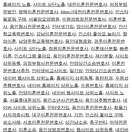
홈페이지 노출
,
사이트 상단노출
,
대전이혼전문변호사
,
의정부법
무법인
,
평택이혼전문변호사
,
https://대전이혼전문변호사
,
인스타
팔로워 구매
,
서울암요양병원
,
수원성범죄전문변호사
,
이혼변호
사
,
용인형사전문변호사
,
인터넷가입
,
양산이혼전문변호사
,
안산
학교폭력변호사
,
강남이혼전문변호사
,
인스타 좋아요 늘리기
,
협
의이혼
,
남양주학교폭력변호사
,
용인대형로펌
,
경주이혼전문변
호사
,
사이트 상단노출
,
창원이혼전문변호사
,
이혼재산분할
,
빠른
이혼
,
인스타그램 좋아요
,
용인이혼전문변호사
,
재산분할
,
사이트
상위등록
,
의정부형사전문변호사
,
안양상간소송변호사
,
이혼전
문변호사추천
,
인터넷비교사이트
,
말기암
,
안양상간소송변호사
,
네이버 웹사이트 상위노출
,
홈페이지 상위등록
,
동탄치과
,
수원성
추행변호사
,
네이버 홈페이지 상위노출
,
수원변호사
,
홈페이지 상
위노출
,
안양이혼변호사
,
네이버 웹사이트 상위노출
,
사이트 노
출
,
서울휴대폰성지
,
용인소년사건변호사
,
용인성추행변호사
,
네
이버 사이트 상위노출
,
인터넷가입
,
용인이혼전문변호사
,
화물기
사자격증시험
,
대구이혼전문변호사
,
가전
,
인스타 좋아요 구매
,
승소사례
,
서초이혼전문변호사
,
상간남소송
,
축구반티
,
마약전문
변호사
,
이혼소송
,
용인성범죄변호사
,
웹사이트 상위등록
,
네이버