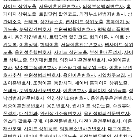
사이트 상위노출
,
서울이혼전문변호사
,
의정부성범죄변호사
,
홈
페이지 상위노출
,
트립닷컴 할인코드
,
의정부소년범죄변호사
,
상
간녀소송
,
폰테크
,
상간남소송
,
웹사이트 상위노출
,
홈페이지 상
위노출
,
분당강간변호사
,
수원불법촬영변호사
,
평택학교폭력변
호사
,
용인강간변호사
,
트립닷컴 할인코드
,
협의이혼
,
사이트 상
위등록
,
이혼상담
,
협의이혼
,
서울이혼전문변호사
,
웹사이트 상위
노출
,
용인성추행변호사
,
사이트 상단노출
,
부산휴대폰성지
,
사이
트 상위노출
,
안양대형로펌
,
의정부이혼전문변호사
,
수원이혼변
호사
,
양주학교폭력변호사
,
인스타그램 팔로워 구매
,
이혼전문변
호사추천
,
수원성범죄변호사
,
용인이혼변호사
,
지입차주모집
,
서
초이혼변호사
,
조정이혼
,
동탄치과
,
네이버 홈페이지 상위노출
,
폰테크
,
수원형사전문변호사
,
이혼변호사
,
홈페이지 상위등록
,
성
남성범죄전문변호사
,
안양상간소송변호사
,
용인음주운전변호사
,
세종이혼전문변호사
,
용인변호사
,
웹사이트 상단노출
,
수원휴대
폰성지
,
대전치과
,
안산상간소송변호사
,
용인성범죄전문변호사
,
인스타 팔로우 구매
,
이혼전문변호사
,
대전이혼전문변호사
,
이혼
재산분할
,
사이트 상위등록
,
의정부소년사건변호사
,
대구이혼전
문변호사
,
네이버 홈페이지 상위노출
,
의정부법무법인
,
신촌치과
,