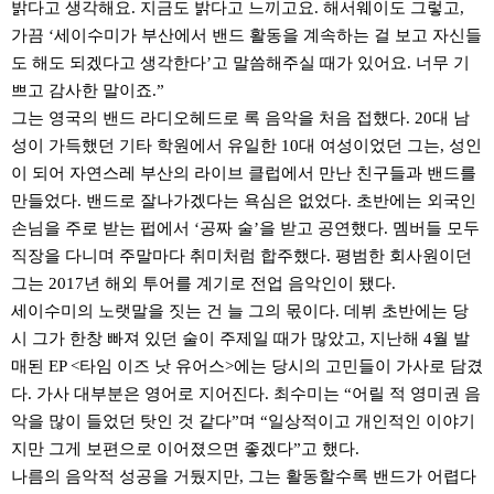
밝다고 생각해요. 지금도 밝다고 느끼고요. 해서웨이도 그렇고,
가끔 ‘세이수미가 부산에서 밴드 활동을 계속하는 걸 보고 자신들
도 해도 되겠다고 생각한다’고 말씀해주실 때가 있어요. 너무 기
쁘고 감사한 말이죠.”
그는 영국의 밴드 라디오헤드로 록 음악을 처음 접했다. 20대 남
성이 가득했던 기타 학원에서 유일한 10대 여성이었던 그는, 성인
이 되어 자연스레 부산의 라이브 클럽에서 만난 친구들과 밴드를
만들었다. 밴드로 잘나가겠다는 욕심은 없었다. 초반에는 외국인
손님을 주로 받는 펍에서 ‘공짜 술’을 받고 공연했다. 멤버들 모두
직장을 다니며 주말마다 취미처럼 합주했다. 평범한 회사원이던
그는 2017년 해외 투어를 계기로 전업 음악인이 됐다.
세이수미의 노랫말을 짓는 건 늘 그의 몫이다. 데뷔 초반에는 당
시 그가 한창 빠져 있던 술이 주제일 때가 많았고, 지난해 4월 발
매된 EP <타임 이즈 낫 유어스>에는 당시의 고민들이 가사로 담겼
다. 가사 대부분은 영어로 지어진다. 최수미는 “어릴 적 영미권 음
악을 많이 들었던 탓인 것 같다”며 “일상적이고 개인적인 이야기
지만 그게 보편으로 이어졌으면 좋겠다”고 했다.
나름의 음악적 성공을 거뒀지만, 그는 활동할수록 밴드가 어렵다