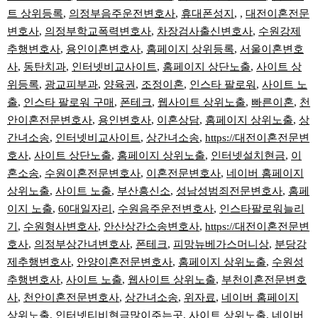
트 상위등록
,
의정부음주운전변호사
,
휴대폰성지
, ,
대전이혼전문
변호사
,
의정부학교폭력변호사
,
차장검사출신변호사
,
수원강제
추행변호사
,
용인이혼변호사
,
홈페이지 상위등록
,
서울이혼변호
사
,
동탄치과
,
인터넷비교사이트
,
홈페이지 상단노출
,
사이트 상
위등록
,
광교피부과
,
양육권
,
조정이혼
,
인스타 팔로워
,
사이트 노
출
,
인스타 팔로워 구매
,
폰테크
,
웹사이트 상위노출
,
빠른이혼
,
천
안이혼전문변호사
,
용인변호사
,
이혼상담
,
홈페이지 상위노출
,
상
간녀소송
,
인터넷비교사이트
,
상간녀소송
,
https://대전이혼전문변
호사
,
사이트 상단노출
,
홈페이지 상위노출
,
인터넷설치현금
,
이
혼소송
,
수원이혼전문변호사
,
이혼전문변호사
,
네이버 홈페이지
상위노출
,
사이트 노출
,
부산흥신소
,
성남성범죄전문변호사
,
홈페
이지 노출
,
60대일자리
,
수원음주운전변호사
,
인스타팔로워늘리
기
,
수원형사변호사
,
안산상간소송변호사
,
https://대전이혼전문변
호사
,
의정부상간녀변호사
,
폰테크
,
피망뉴베가스머니상
,
분당강
제추행변호사
,
안양이혼전문변호사
,
홈페이지 상위노출
,
수원성
추행변호사
,
사이트 노출
,
웹사이트 상위노출
,
부천이혼전문변호
사
,
천안이혼전문변호사
,
상간녀소송
,
위자료
,
네이버 홈페이지
상위노출
,
인터넷티비현금많이주는곳
,
사이트 상위노출
,
네이버