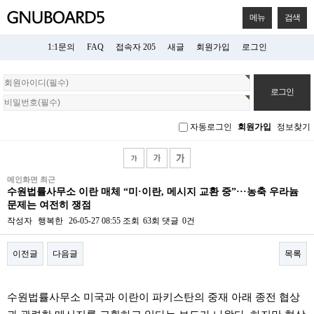
메뉴
검색
1:1문의
FAQ
접속자 205
새글
회원가입
로그인
회
원
로
그
자동로그인
회원가입
정보찾기
인
메인화면 최근
수원법률사무소 이란 매체 “미·이란, 메시지 교환 중”···농축 우라늄
문제는 여전히 쟁점
작성자
행복한
26-05-27 08:55
조회
63회
댓글
0건
이전글
다음글
목록
본문
수원법률사무소 미국과 이란이 파키스탄의 중재 아래 종전 협상