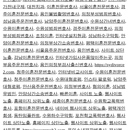
가전내구제
,
대전치과
,
이혼전문변호사
,
서울이혼전문변호사
,
경
주이혼전문변호사
,
용인불법촬영변호사
,
의정부성범죄변호사
,
성남음주운전변호사
,
남양주이혼전문변호사
,
수원상간녀변호사
,
수원이혼변호사
,
수원성범죄변호사
,
경주이혼전문변호사
,
의정
부성범죄변호사
,
조정이혼
,
인터넷설치현금
,
성남하수구막힘
,
안
양이혼전문변호사
,
의정부상간소송변호사
,
평택이혼전문변호사
,
이혼전문변호사
,
서울음주운전변호사
,
용인변호사
,
사이트 상단
노출
,
강남이혼전문변호사
,
인터넷가입사은품많이주는곳
,
의정
부음주운전변호사
,
용인의정부검사출신변호사
,
https://sydivorce
2.com
,
청주이혼전문변호사
,
인터넷비교사이트
,
수원이혼전문변
호사
,
청주이혼전문변호사
,
수원대형로펌
,
인스타 팔로워
,
남양주
대형로펌
,
안산음주운전변호사
,
의정부변호사
,
협의이혼
,
성남법
무법인
,
안양상간소송변호사
,
빠른이혼
,
사이트 노출
,
웹사이트
노출
,
홈페이지 상위노출
,
세종이혼전문변호사
,
수원학교폭력변
호사
,
포항이혼전문변호사
,
네이버 웹사이트 상위노출
,
평택개인
회생
,
동탄임플란트
,
수원하수구막힘
,
포천학교폭력변호사
,
웹사
이트 상단노출
,
홈페이지 상단노출
,
웹사이트 상위노출
,
웹사이트