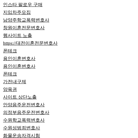
인스타 팔로우 구매
지입차주모집
남양주학교폭력변호사
창원이혼전문변호사
웹사이트 노출
https://대전이혼전문변호사
폰테크
용인이혼변호사
용인이혼변호사
폰테크
가전내구제
양육권
사이트 상단노출
안양음주운전변호사
의정부음주운전변호사
수원학교폭력변호사
수원성범죄변호사
화물운송자격시험