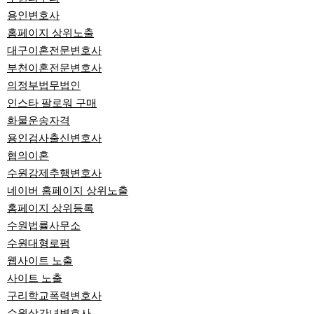
용인변호사
홈페이지 상위노출
대구이혼전문변호사
부천이혼전문변호사
의정부법무법인
인스타 팔로워 구매
화물운송자격
용인검사출신변호사
협의이혼
수원강제추행변호사
네이버 홈페이지 상위노출
홈페이지 상위등록
수원법률사무소
수원대형로펌
웹사이트 노출
사이트 노출
구리학교폭력변호사
수원상간녀변호사