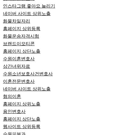
인스타그램 좋아요 늘리기
네이버 사이트 상위노출
화물차일자리
홈페이지 상위등록
화물운송자격시험
브랜드이모티콘
홈페이지 상단노출
수원이혼변호사
상간녀위자료
수원소년보호사건변호사
이혼전문변호사
네이버 사이트 상위노출
협의이혼
홈페이지 상위노출
용인변호사
홈페이지 상단노출
웹사이트 상위등록
수원피부과