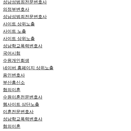
성남성범죄전문변호사
의정부변호사
성남성범죄전문변호사
사이트 상위노출
사이트 노출
사이트 상위노출
성남학교폭력변호사
국어시험
수원개인회생
네이버 홈페이지 상위노출
용인변호사
부산흥신소
협의이혼
수원이혼전문변호사
웹사이트 상단노출
이혼전문변호사
성남학교폭력변호사
협의이혼