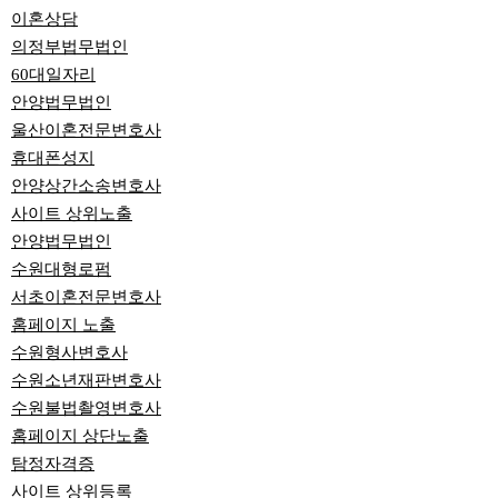
이혼상담
의정부법무법인
60대일자리
안양법무법인
울산이혼전문변호사
휴대폰성지
안양상간소송변호사
사이트 상위노출
안양법무법인
수원대형로펌
서초이혼전문변호사
홈페이지 노출
수원형사변호사
수원소년재판변호사
수원불법촬영변호사
홈페이지 상단노출
탐정자격증
사이트 상위등록