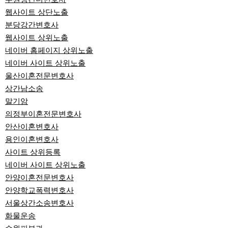
웹사이트 상단노출
분당강간변호사
웹사이트 상위노출
네이버 홈페이지 상위노출
네이버 사이트 상위노출
울산이혼전문변호사
상간남소송
말기암
의정부이혼전문변호사
안산이혼변호사
용인이혼변호사
사이트 상위등록
네이버 사이트 상위노출
안양이혼전문변호사
안양학교폭력변호사
서울상간소송변호사
화물운송