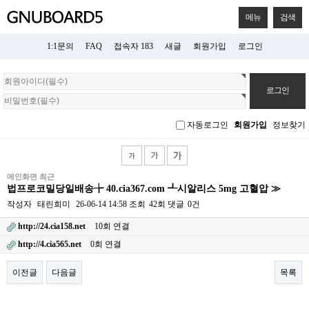
메뉴
검색
1:1문의
FAQ
접속자 183
새글
회원가입
로그인
회
원
로
그
자동로그인
회원가입
정보찾기
인
메인화면 최근
법프로코밀당일배송╆ 40.cia367.com ┹시알리스 5mg 고혈압 ≫
작성자
태린희미
26-06-14 14:58
조회
42회
댓글
0건
http://24.cia158.net
10회 연결
http://4.cia565.net
0회 연결
이전글
다음글
목록
본문