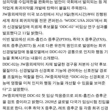
성의약품 수입제한을 완화하는 법안이 국회에서 발의되는 등 제
약업계 희귀의약품 개발에 탄력이 붙을지 주목된다.
JW중외제약은 미국 보스턴에서 지난 9일(현지시간)부터 진행된
세계 최대 희귀의약품 전문 콘퍼런스 ‘WODC USA 2026’에서 희
귀 신경발달장애 치료제 후보물질 ‘DDC-02’ 비임상 연구 성과를
발표했다고 11일 밝혔다.
이번 발표에선 피트-홉킨스 증후군(PTHS), 취약 X 증후군(FXS),
레트 증후군(RTT) 등 서로 다른 유전적 원인으로 발생하는 희귀
신경발달장애 동물모델에서 DDC-02가 공통으로 인지와 행동 기
능을 회복시키는 내용이 소개됐다.
DDC-02는 JW중외제약이 자체 발굴한 경구용 저분자 신약 후보
물질이다. 신경발달과 신경회로 기능에 관여하는 신호전달 경로
를 조절하는 역할을 한다. JW중외제약은 “DDC-02는 신경회로 기
능에 영향을 미쳐 인지와 행동 기능을 개선할 수 있음을 보여준
다”고 설명했다.
JW중외제약은 DDC-02 첫 임상 적응증으로 피트-홉킨스 증후군
을 검토 중이라고 밝혔다. 2028년 글로벌 다국가 임상시험 진입을
목표로 한다. 이후 취약 X 증후군, 레트 증후군 등 각종 희귀 신경