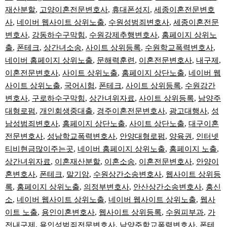
재산분할
,
고양이혼전문변호사
,
휴대폰성지
,
세종이혼전문변호
사
,
네이버 웹사이트 상위노출
,
수원성범죄변호사
,
세종이혼전문
변호사
,
강동하수구막힘
,
수원강제추행변호사
,
홈페이지 상위노
출
,
폰테크
,
상간녀소송
,
사이트 상위등록
,
수원학교폭력변호사
,
네이버 홈페이지 상위노출
,
문해력훈련
,
이혼전문변호사
,
내구제
,
이혼전문변호사
,
사이트 상위노출
,
홈페이지 상단노출
,
네이버 웹
사이트 상위노출
,
국어시험
,
폰테크
,
사이트 상위등록
,
수원강간
변호사
,
구로하수구막힘
,
상간녀위자료
,
사이트 상위등록
,
남양주
대형로펌
,
개인회생중대출
,
경주이혼전문변호사
,
광고대행사
,
성
남성범죄변호사
,
홈페이지 상단노출
,
사이트 상단노출
,
대구이혼
전문변호사
,
성남학교폭력변호사
,
안양대형로펌
,
양육권
,
인터넷
티비현금많이주는곳
,
네이버 홈페이지 상위노출
,
홈페이지 노출
,
상간녀위자료
,
이혼재산분할
,
이혼소송
,
이혼전문변호사
,
안양이
혼변호사
,
폰테크
,
말기암
,
수원상간소송변호사
,
웹사이트 상위등
록
,
홈페이지 상위노출
,
의정부변호사
,
안산상간소송변호사
,
흥신
소
,
네이버 웹사이트 상위노출
,
네이버 웹사이트 상위노출
,
웹사
이트 노출
,
용인이혼변호사
,
웹사이트 상위등록
,
수원피부과
,
가
전내구제
,
용인성범죄전문변호사
,
남양주학교폭력변호사
,
폰테