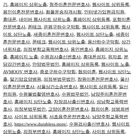
기
,
홈페이지 상위노출
,
청주이혼전문변호사
,
웹사이트 상위등록
,
용인이혼전문변호사
,
화물운송자격시험
,
인터넷가입현금지원
,
휴대폰
,
네이버 웹사이트 상위노출
,
홈페이지 상위등록
,
포항이혼
전문변호사
,
폰테크
,
은평구하수구막힘
,
웹사이트 상위등록
,
웹사
이트 상단노출
,
세종이혼전문변호사
,
웹사이트 상단노출
,
세종이
혼전문변호사
,
폰테크
,
웹사이트 상위노출
,
용산하수구막힘
,
상간
녀위자료
,
의정부학교폭력변호사
,
용인변호사
,
홈페이지 상위노
출
,
홈페이지 노출
,
수원검사출신변호사
,
휴대폰성지
,
위자료
,
분
당강간변호사
,
안양법무법인
,
홈페이지 상위등록
,
웹사이트 노출
,
AVMOOV 변호사
,
종로구하수구막힘
,
협의이혼
,
웹사이트 상단노
출
,
말기암요양병원
,
의정부법무법인
,
창원이혼전문변호사
,
울산
이혼전문변호사
,
서울상간소송변호사
,
웹사이트 상위등록
,
일산
한의원
,
수원불법촬영변호사
,
수원법무법인
,
남양주이혼전문변
호사
,
홈페이지 상단노출
,
차장검사출신변호사
,
성남학교폭력변
호사
,
의정부법무법인
,
고양이혼전문변호사
,
협의이혼
,
성범죄변
호사
,
사이트 상위등록
,
서초음주운전변호사
,
남양주학교폭력변
호사
,
https://www.durabless.store/
,
수원검사출신변호사
,
웹사이트
상위노출
,
의정부변호사
,
홈페이지 상단노출
,
사이트 상위등록
,