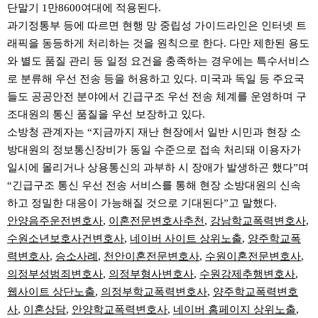
단말기 1만8600여대에 적용된다.
과기정통부 등에 따르면 현행 망 중립성 가이드라인은 인터넷 트
래픽을 동등하게 처리하는 것을 원칙으로 한다. 다만 제한된 용도
와 별도 품질 관리 등 일정 요건을 충족하는 경우에는 특수서비스
로 분류해 우선 전송 등을 허용하고 있다. 미국과 독일 등 주요국
들도 공공안전 분야에서 긴급구조 우선 전송 체계를 운영하며 구
조대원의 통신 품질을 우선 보장하고 있다.
소방청 관계자는 “지금까지 재난 현장에서 일반 시민과 현장 소
방대원의 정보통신장비가 동일 수준으로 접속 처리돼 이용자가
일시에 몰리거나 상용통신의 과부하 시 장애가 발생하곤 했다”며
“긴급구조 통신 우선 전송 서비스를 통해 현장 소방대원의 신속
하고 정밀한 대응이 가능해질 것으로 기대된다”고 말했다.
안양음주운전변호사
,
이혼전문변호사추천
,
강남학교폭력변호사
,
수원소년보호사건변호사
,
네이버 사이트 상위노출
,
양주학교폭
력변호사
,
승소사례
,
천안이혼전문변호사
,
수원이혼전문변호사
,
의정부성범죄변호사
,
의정부형사변호사
,
수원강제추행변호사
,
웹사이트 상단노출
,
의정부학교폭력변호사
,
양주학교폭력변호
사
,
이혼상담
,
안양학교폭력변호사
,
네이버 홈페이지 상위노출
,