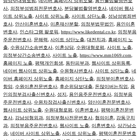
남양주대형로펌
,
네이버 홈페이지 상위노출
,
용인불법촬영변호
사
,
의정부성범죄전문변호사
,
분당불법촬영변호사
,
네이버 웹사
이트 상위노출
,
사이트 상위노출
,
사이트 상단노출
,
성남성범죄변
호사
,
안산이혼변호사
,
이혼재산분할
,
의정부법무법인
,
용인이혼
변호사
,
인스타그램 팔로워
,
https://www.likedental.co.kr
,
의정부음
주운전변호사
,
문해력
,
사이트 상단노출
,
대전치과
,
홈페이지 노
출
,
수원상간소송변호사
,
이혼상담
,
수원대형로펌
,
사이트 노출
,
의정부상간소송변호사
,
사이트 노출
,
https://www.mm1069.com
,
홈페이지 노출
,
평택개인회생
,
동탄피부과
,
웹사이트 상위등록
,
네이버 웹사이트 상위노출
,
수원형사변호사
,
사이트 상단노출
,
네
이버 홈페이지 상위노출
,
홈페이지 상단노출
,
의정부이혼변호사
,
항암
,
수원이혼전문변호사
,
후순위담보대출
,
돈많이버는직업
,
용
인의정부검사출신변호사
,
성지
,
용인음주운전변호사
,
의정부음
주운전변호사
,
수원차장검사출신변호사
,
양산이혼전문변호사
,
웹사이트 상위노출
,
수원대형로펌
,
이혼변호사
,
평택이혼전문변
호사
,
강남성형외과
,
의정부형사전문변호사
,
협의이혼
,
강동구치
과
,
의정부음주운전변호사
,
웹사이트 노출
,
이혼변호사
,
상간남소
송
,
네이버 사이트 상위노출
,
사이트 상위노출
,
평택이혼전문변호