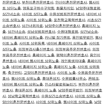
전문변호사
,
부천이혼전문변호사
,
안산이혼전문변호사
,
웹사이
트 상단노출
,
영등포구하수구막힘
,
화물차지입
,
남양주대형로펌
,
상간녀소송
,
사이트 상단노출
,
수원성범죄전문변호사
,
네이버 사
이트 상위노출
,
사이트 상위노출
,
포천학교폭력변호사
,
서초상간
소송변호사
,
상간녀위자료
,
남양주이혼전문변호사
,
홈페이지 노
출
,
상간녀소송
,
성남성범죄변호사
,
수원대형로펌
,
상간남소송
,
네이버 홈페이지 상위노출
,
카니발 장기렌트
,
용인법무법인
,
웹사
이트 노출
,
사이트 상위등록
,
네이버 홈페이지 상위노출
,
사이트
상단노출
,
의정부검사출신변호사
,
의정부음주운전변호사
,
의정
부음주운전변호사
,
홈페이지 노출
,
평택이혼전문변호사
,
용인이
혼변호사
,
네이버 웹사이트 상위노출
,
개인회생자대출
,
홈페이지
노출
,
네이버 홈페이지 상위노출
,
홈페이지 노출
,
사이트 상위등
록
,
축구반티
,
고양이혼전문변호사
,
사이트 노출
,
수원음주운전변
호사
,
웹사이트 상위노출
,
휴대폰성지
,
수원법률사무소
,
폰테크
,
네이버 웹사이트 상위노출
,
인스타팔로워늘리기
,
부천이혼전문
변호사
,
휴대폰성지
,
홈페이지 노출
,
남양주법무법인
,
의정부변호
사
,
성남학교폭력변호사
,
수원상간소송변호사
,
사이트 상위노출
,
양산이혼전문변호사
,
사이트 상위노출
,
웹사이트 상위노출
,
남양