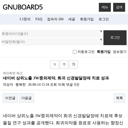
메뉴
검색
1:1문의
FAQ
접속자 184
새글
회원가입
로그인
회
원
로
그
자동로그인
회원가입
정보찾기
인
메인화면 최근
네이버 상위노출 JW중외제약, 희귀 신경발달장애 치료 성과
작성자
행복한
26-06-14 15:34
조회
61회
댓글
0건
이전글
다음글
목록
본문
네이버 상위노출 JW중외제약이 희귀 신경발달장애 치료제 후보
물질 연구 성과를 공개했다. 희귀의약품 원료로 사용하는 향정신