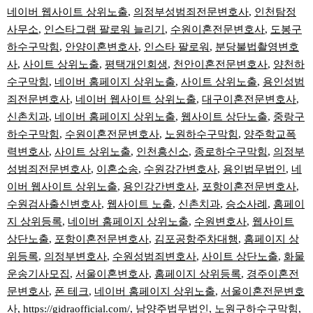
네이버 웹사이트 상위노출
,
의정부성범죄전문변호사
,
인천탐정
사무소
,
인스타그램 팔로워 늘리기
,
수원이혼전문변호사
,
도봉구
하수구막힘
,
안양이혼변호사
,
인스타 팔로워
,
분당불법촬영변호
사
,
사이트 상위노출
,
평택개인회생
,
천안이혼전문변호사
,
양천하
수구막힘
,
네이버 홈페이지 상위노출
,
사이트 상위노출
,
용인성범
죄전문변호사
,
네이버 웹사이트 상위노출
,
대구이혼전문변호사
,
신촌치과
,
네이버 홈페이지 상위노출
,
웹사이트 상단노출
,
중랑구
하수구막힘
,
수원이혼전문변호사
,
노원하수구막힘
,
양주학교폭
력변호사
,
사이트 상위노출
,
인천흥신소
,
종로하수구막힘
,
의정부
성범죄전문변호사
,
이혼소송
,
수원강간변호사
,
용인법무법인
,
네
이버 웹사이트 상위노출
,
용인강간변호사
,
포항이혼전문변호사
,
수원검사출신변호사
,
웹사이트 노출
,
신촌치과
,
승소사례
,
홈페이
지 상위등록
,
네이버 홈페이지 상위노출
,
수원변호사
,
웹사이트
상단노출
,
포항이혼전문변호사
,
김포공항주차대행
,
홈페이지 상
위등록
,
의정부변호사
,
수원성범죄변호사
,
사이트 상단노출
,
화물
운송기사모집
,
서울이혼변호사
,
홈페이지 상위등록
,
경주이혼전
문변호사
,
폰 테크
,
네이버 홈페이지 상위노출
,
서울이혼전문변호
사
,
https://gidraofficial.com/
,
남양주법무법인
,
노원구하수구막힘
,