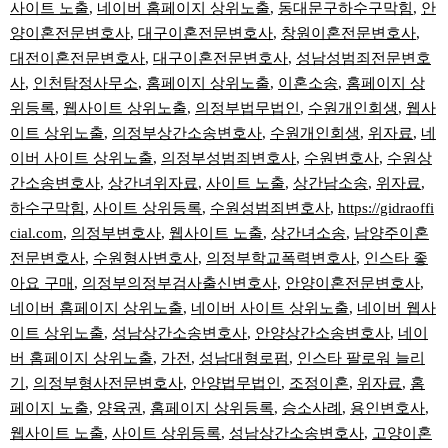
사이트 노출
,
네이버 홈페이지 상위노출
,
동대문구하수구막힘
,
안
양이혼전문변호사
,
대구이혼전문변호사
,
창원이혼전문변호사
,
대전이혼전문변호사
,
대구이혼전문변호사
,
성남성범죄전문변호
사
,
인천탐정사무소
,
홈페이지 상위노출
,
이혼소송
,
홈페이지 상
위등록
,
웹사이트 상위노출
,
의정부법무법인
,
수원개인회생
,
웹사
이트 상위노출
,
의정부상간소송변호사
,
수원개인회생
,
위자료
,
네
이버 사이트 상위노출
,
의정부성범죄변호사
,
수원변호사
,
수원상
간소송변호사
,
상간녀위자료
,
사이트 노출
,
상간남소송
,
위자료
,
하수구막힘
,
사이트 상위등록
,
수원성범죄변호사
,
https://gidraoffi
cial.com
,
의정부변호사
,
웹사이트 노출
,
상간녀소송
,
남양주이혼
전문변호사
,
수원형사변호사
,
의정부학교폭력변호사
,
인스타 좋
아요 구매
,
의정부의정부검사출신변호사
,
안양이혼전문변호사
,
네이버 홈페이지 상위노출
,
네이버 사이트 상위노출
,
네이버 웹사
이트 상위노출
,
성남상간소송변호사
,
안양상간소송변호사
,
네이
버 홈페이지 상위노출
,
가전
,
성남대형로펌
,
인스타 팔로워 늘리
기
,
의정부형사전문변호사
,
안양법무법인
,
조정이혼
,
위자료
,
홈
페이지 노출
,
양육권
,
홈페이지 상위등록
,
승소사례
,
용인변호사
,
웹사이트 노출
,
사이트 상위등록
,
성남상간소송변호사
,
고양이혼