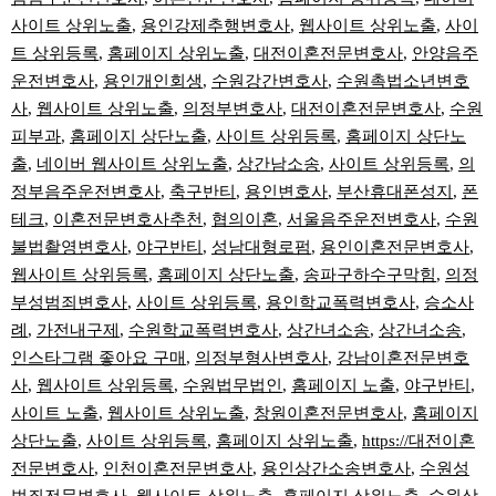
사이트 상위노출
,
용인강제추행변호사
,
웹사이트 상위노출
,
사이
트 상위등록
,
홈페이지 상위노출
,
대전이혼전문변호사
,
안양음주
운전변호사
,
용인개인회생
,
수원강간변호사
,
수원촉법소년변호
사
,
웹사이트 상위노출
,
의정부변호사
,
대전이혼전문변호사
,
수원
피부과
,
홈페이지 상단노출
,
사이트 상위등록
,
홈페이지 상단노
출
,
네이버 웹사이트 상위노출
,
상간남소송
,
사이트 상위등록
,
의
정부음주운전변호사
,
축구반티
,
용인변호사
,
부산휴대폰성지
,
폰
테크
,
이혼전문변호사추천
,
협의이혼
,
서울음주운전변호사
,
수원
불법촬영변호사
,
야구반티
,
성남대형로펌
,
용인이혼전문변호사
,
웹사이트 상위등록
,
홈페이지 상단노출
,
송파구하수구막힘
,
의정
부성범죄변호사
,
사이트 상위등록
,
용인학교폭력변호사
,
승소사
례
,
가전내구제
,
수원학교폭력변호사
,
상간녀소송
,
상간녀소송
,
인스타그램 좋아요 구매
,
의정부형사변호사
,
강남이혼전문변호
사
,
웹사이트 상위등록
,
수원법무법인
,
홈페이지 노출
,
야구반티
,
사이트 노출
,
웹사이트 상위노출
,
창원이혼전문변호사
,
홈페이지
상단노출
,
사이트 상위등록
,
홈페이지 상위노출
,
https://대전이혼
전문변호사
,
인천이혼전문변호사
,
용인상간소송변호사
,
수원성