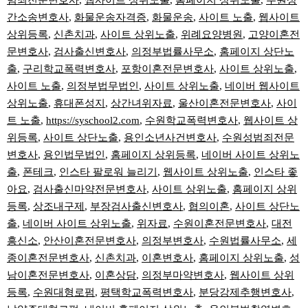
범죄전문변호사
,
웹사이트 상위노출
,
홈페이지 상위노출
,
수원상
간소송변호사
,
화물운송자격증
,
화물운송
,
사이트 노출
,
웹사이트
상위등록
,
신촌치과
,
사이트 상위노출
,
위례요양병원
,
고양이혼전
문변호사
,
검사출신변호사
,
의정부법률사무소
,
홈페이지 상단노
출
,
구리학교폭력변호사
,
포항이혼전문변호사
,
사이트 상위노출
,
사이트 노출
,
의정부법무법인
,
사이트 상위노출
,
네이버 웹사이트
상위노출
,
휴대폰성지
,
상간녀위자료
,
울산이혼전문변호사
,
사이
트 노출
,
https://syschool2.com
,
수원학교폭력변호사
,
웹사이트 상
위등록
,
사이트 상단노출
,
용인소년사건변호사
,
수원성범죄전문
변호사
,
용인법무법인
,
홈페이지 상위등록
,
네이버 사이트 상위노
출
,
폰테크
,
인스타 팔로워 늘리기
,
웹사이트 상위노출
,
인스타 좋
아요
,
검사출신마약전문변호사
,
사이트 상위노출
,
홈페이지 상위
등록
,
상조내구제
,
부장검사출신변호사
,
협의이혼
,
사이트 상단노
출
,
네이버 사이트 상위노출
,
위자료
,
수원이혼전문변호사
,
대전
흥신소
,
안산이혼전문변호사
,
의정부변호사
,
수원법률사무소
,
세
종이혼전문변호사
,
신촌치과
,
이혼변호사
,
홈페이지 상위노출
,
성
남이혼전문변호사
,
이혼상담
,
의정부마약변호사
,
웹사이트 상위
등록
,
수원대형로펌
,
평택학교폭력변호사
,
분당강제추행변호사
,