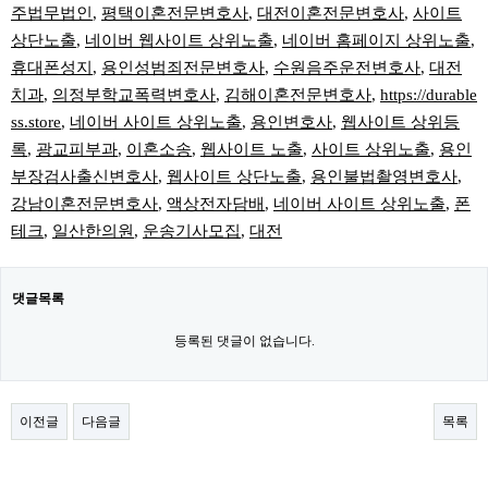
주법무법인
,
평택이혼전문변호사
,
대전이혼전문변호사
,
사이트
상단노출
,
네이버 웹사이트 상위노출
,
네이버 홈페이지 상위노출
,
휴대폰성지
,
용인성범죄전문변호사
,
수원음주운전변호사
,
대전
치과
,
의정부학교폭력변호사
,
김해이혼전문변호사
,
https://durable
ss.store
,
네이버 사이트 상위노출
,
용인변호사
,
웹사이트 상위등
록
,
광교피부과
,
이혼소송
,
웹사이트 노출
,
사이트 상위노출
,
용인
부장검사출신변호사
,
웹사이트 상단노출
,
용인불법촬영변호사
,
강남이혼전문변호사
,
액상전자담배
,
네이버 사이트 상위노출
,
폰
테크
,
일산한의원
,
운송기사모집
,
대전
댓글목록
등록된 댓글이 없습니다.
이전글
다음글
목록