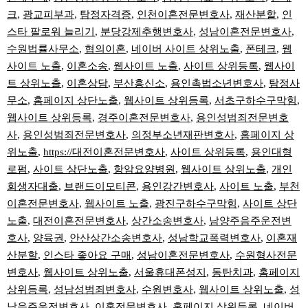
크
,
광교피부과
,
탐정자격증
,
인천이혼전문변호사
,
재산분할
,
인
스타 팔로워 늘리기
,
분당강제추행변호사
,
성남이혼전문변호사
,
수원법률사무소
,
협의이혼
,
네이버 사이트 상위노출
,
폰테크
,
웹
사이트 노출
,
이혼소송
,
웹사이트 노출
,
사이트 상위등록
,
웹사이
트 상위노출
,
이혼상담
,
부산흥신소
,
용인촉법소년변호사
,
탐정사
무소
,
홈페이지 상단노출
,
웹사이트 상위등록
,
서초구하수구막힘
,
웹사이트 상위등록
,
경주이혼전문변호사
,
용인성범죄전문변호
사
,
용인성범죄전문변호사
,
의정부소년재판변호사
,
홈페이지 상
위노출
,
https://대전이혼전문변호사
,
사이트 상위등록
,
용인대형
로펌
,
사이트 상단노출
,
항암요양병원
,
웹사이트 상위노출
,
개인
회생자대출
,
브랜드이모티콘
,
용인강간변호사
,
사이트 노출
,
부천
이혼전문변호사
,
웹사이트 노출
,
광진구하수구막힘
,
사이트 상단
노출
,
대전이혼전문변호사
,
상간소송변호사
,
남양주음주운전변
호사
,
양육권
,
안산상간소송변호사
,
성남학교폭력변호사
,
이혼재
산분할
,
인스타 좋아요 구매
,
성남이혼전문변호사
,
수원형사전문
변호사
,
웹사이트 상위노출
,
서울휴대폰성지
,
동탄치과
,
홈페이지
상위등록
,
성남성범죄변호사
,
수원변호사
,
웹사이트 상위노출
,
성
남음주운전변호사
,
이혼전문변호사
,
홈페이지 상위등록
,
네이버