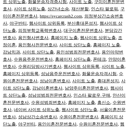
트 상위노출
,
화물운송자격증시험
,
사이트 노출
,
구미이혼전문변
호사
,
사이트 상위노출
,
상간녀소송
,
재산분할
,
인스타 팔로워
,
구
미이혼전문변호사
,
https://sycarcrash2.com
,
의정부상간소송변호
사
,
야구반티
,
웹사이트 상위등록
,
부산휴대폰성지
,
웹사이트 상
단노출
,
의정부학교폭력변호사
,
대구이혼전문변호사
,
분당강간
변호사
,
용인형사변호사
,
홈페이지 노출
,
웹사이트 상위노출
,
조
정이혼
,
용인형사전문변호사
,
사이트 상단노출
,
홈페이지 노출
,
강남치과
,
사이트 상단노출
,
용인성범죄전문변호사
,
용인마약변
호사
,
수원음주운전변호사
,
홈페이지 상단노출
,
폰테크
,
안양이혼
변호사
,
수원리딩방사기변호사
,
웹사이트 상위등록
,
사이트 노출
,
홈페이지 상위등록
,
성남음주운전변호사
,
화물운송자격시험
,
수
원이혼전문변호사
,
성남이혼변호사
,
사이트 노출
,
휴대폰성지
,
사
이트 상단노출
,
강남이혼변호사
,
남양주이혼전문변호사
,
웹사이
트 상단노출
,
성남성범죄전문변호사
,
인스타 팔로우 구매
,
안산이
혼전문변호사
,
수원성범죄변호사
,
홈페이지 노출
,
흥신소
,
수원변
호사
,
네이버 사이트 상위노출
,
웹사이트 상단노출
,
서울이혼전문
변호사
,
성남상간소송변호사
,
수원이혼전문변호사
,
홈페이지 상
단노출
,
야구반티
,
용인이혼전문변호사
,
수원이혼전문변호사
,
웹