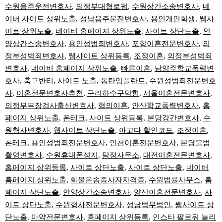
수원음주운전변호사
,
의정부대형로펌
,
수원상간소송변호사
,
네
이버 사이트 상위노출
,
성남음주운전변호사
,
용인개인회생
,
웹사
이트 상위노출
,
네이버 홈페이지 상위노출
,
사이트 상단노출
,
안
양상간소송변호사
,
용인성범죄변호사
,
포항이혼전문변호사
,
의
정부성범죄변호사
,
웹사이트 상위등록
,
조정이혼
,
의정부성범죄
변호사
,
네이버 홈페이지 상위노출
,
빠른이혼
,
남양주학교폭력변
호사
,
축구반티
,
사이트 노출
,
동탄임플란트
,
수원성범죄전문변호
사
,
이혼전문변호사추천
,
구리하수구막힘
,
서울이혼전문변호사
,
의정부부장검사출신변호사
,
협의이혼
,
안산학교폭력변호사
,
홈
페이지 상위노출
,
폰테크
,
사이트 상위등록
,
분당강간변호사
,
수
원형사변호사
,
웹사이트 상단노출
,
아고다 할인코드
,
조정이혼
,
폰테크
,
용인성범죄전문변호사
,
인천이혼전문변호사
,
분당불법
촬영변호사
,
수원휴대폰성지
,
탐정사무소
,
대전이혼전문변호사
,
홈페이지 상위등록
,
사이트 상단노출
,
사이트 상단노출
,
네이버
홈페이지 상위노출
,
화물운송종사자자격증
,
수원법률사무소
,
홈
페이지 상단노출
,
안양상간소송변호사
,
양산이혼전문변호사
,
사
이트 상단노출
,
수원형사전문변호사
,
성남법무법인
,
웹사이트 상
단노출
,
마약전문변호사
,
홈페이지 상위등록
,
인스타 팔로워 늘리