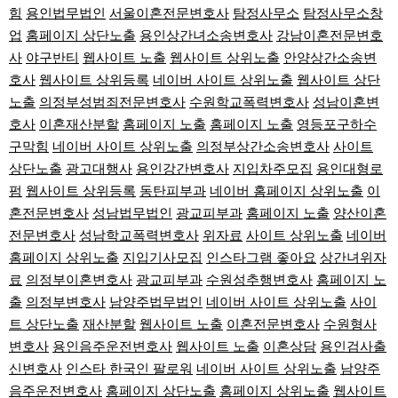
힘
용인법무법인
서울이혼전문변호사
탐정사무소
탐정사무소창
업
홈페이지 상단노출
용인상간녀소송변호사
강남이혼전문변호
사
야구반티
웹사이트 노출
웹사이트 상위노출
안양상간소송변
호사
웹사이트 상위등록
네이버 사이트 상위노출
웹사이트 상단
노출
의정부성범죄전문변호사
수원학교폭력변호사
성남이혼변
호사
이혼재산분할
홈페이지 노출
홈페이지 노출
영등포구하수
구막힘
네이버 사이트 상위노출
의정부상간소송변호사
사이트
상단노출
광고대행사
용인강간변호사
지입차주모집
용인대형로
펌
웹사이트 상위등록
동탄피부과
네이버 홈페이지 상위노출
이
혼전문변호사
성남법무법인
광교피부과
홈페이지 노출
양산이혼
전문변호사
성남학교폭력변호사
위자료
사이트 상위노출
네이버
홈페이지 상위노출
지입기사모집
인스타그램 좋아요
상간녀위자
료
의정부이혼변호사
광교피부과
수원성추행변호사
홈페이지 노
출
의정부변호사
남양주법무법인
네이버 사이트 상위노출
사이
트 상단노출
재산분할
웹사이트 노출
이혼전문변호사
수원형사
변호사
용인음주운전변호사
웹사이트 노출
이혼상담
용인검사출
신변호사
인스타 한국인 팔로워
네이버 사이트 상위노출
남양주
음주운전변호사
홈페이지 상단노출
홈페이지 상위노출
웹사이트