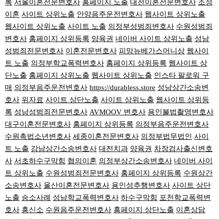
록
서울이혼전문변호사
홈페이지 노출
대전이혼전문변호사
조정
이혼
사이트 상위노출
안양음주운전변호사
웹사이트 상위노출
웹사이트 상위노출
사이트 노출
의정부성범죄변호사
수원성범죄
변호사
홈페이지 상위등록
양육권
네이버 사이트 상위노출
성남
성범죄전문변호사
이혼전문변호사
피망뉴베가스머니상
웹사이
트 노출
의정부학교폭력변호사
홈페이지 상위등록
웹사이트 상
단노출
홈페이지 상위노출
웹사이트 상위노출
인스타 팔로워 구
매
의정부음주운전변호사
https://durabless.store
성남상간소송변
호사
위자료
사이트 상단노출
사이트 상위노출
웹사이트 상위등
록
성남성범죄전문변호사
AVMOOV 변호사
용인불법촬영변호사
대구이혼전문변호사
홈페이지 상위등록
의정부음주운전변호사
수원촉법소년변호사
세종이혼전문변호사
의정부법무법인
사이
트 노출
강남상간소송변호사
대전치과
양육권
차장검사출신변호
사
서초하수구막힘
협의이혼
의정부상간소송변호사
네이버 사이
트 상위노출
수원성범죄전문변호사
홈페이지 상위등록
수원상간
소송변호사
울산이혼전문변호사
용인성추행변호사
사이트 상단
노출
승소사례
성남학교폭력변호사
하수구막힘
포천학교폭력변
호사
흥신소
수원음주운전변호사
홈페이지 상단노출
이혼상담