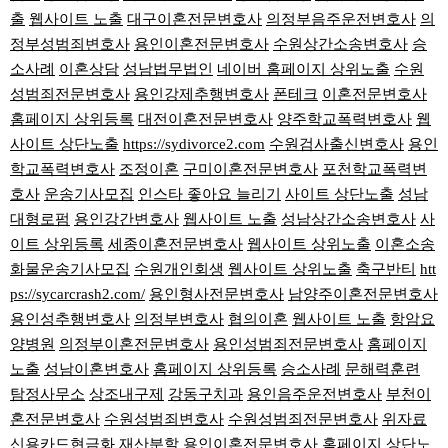
출
웹사이트 노출
대구이혼전문변호사
의정부음주운전변호사
의
정부성범죄변호사
용인이혼전문변호사
수원상간소송변호사
승
소사례
이혼상담
성남법무법인
네이버 홈페이지 상위노출
수원
성범죄전문변호사
용인강제추행변호사
폰테크
이혼전문변호사
홈페이지 상위등록
대전이혼전문변호사
양주학교폭력변호사
웹
사이트 상단노출
https://sydivorce2.com
수원검사출신변호사
용인
학교폭력변호사
조정이혼
구미이혼전문변호사
포천학교폭력변
호사
운송기사모집
인스타 좋아요 늘리기
사이트 상단노출
성남
대형로펌
용인강간변호사
웹사이트 노출
성남상간소송변호사
사
이트 상위등록
세종이혼전문변호사
웹사이트 상위노출
이혼소송
화물운송기사모집
수원개인회생
웹사이트 상위노출
축구반티
htt
ps://sycarcrash2.com/
용인형사전문변호사
남양주이혼전문변호사
용인성추행변호사
의정부변호사
협의이혼
웹사이트 노출
항암요
양병원
의정부이혼전문변호사
용인성범죄전문변호사
홈페이지
노출
성남이혼변호사
홈페이지 상위등록
승소사례
문해력훈련
탐정사무소
상조내구제
강동구치과
용인음주운전변호사
부천이
혼전문변호사
수원성범죄변호사
수원성범죄전문변호사
위자료
신용카드현금화
재산분할
용인이혼전문변호사
홈페이지 상단노