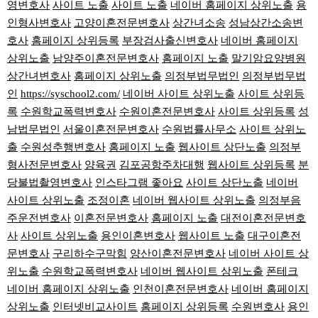
영변호사
사이트 노출
사이트 노출
네이버 홈페이지 상위노출
용
인형사변호사
고양이혼전문변호사
상간녀소송
성남상간소송변
호사
홈페이지 상위등록
부장검사출신변호사
네이버 홈페이지
상위노출
남양주이혼전문변호사
홈페이지 노출
말기암요양병원
상간녀변호사
홈페이지 상위노출
의정부법무법인
의정부법무법
인
https://syschool2.com/
네이버 사이트 상위노출
사이트 상위등
록
수원학교폭력변호사
수원이혼전문변호사
사이트 상위등록
성
남법무법인
서울이혼전문변호사
수원법률사무소
사이트 상위노
출
수원성추행변호사
홈페이지 노출
웹사이트 상단노출
의정부
형사전문변호사
양육권
김포공항주차대행
웹사이트 상위등록
분
당불법촬영변호사
인스타그램 좋아요
사이트 상단노출
네이버
사이트 상위노출
조정이혼
네이버 웹사이트 상위노출
의정부음
주운전변호사
이혼전문변호사
홈페이지 노출
대전이혼전문변호
사
사이트 상위노출
용인이혼변호사
웹사이트 노출
대구이혼전
문변호사
구리하수구막힘
양산이혼전문변호사
네이버 사이트 상
위노출
수원학교폭력변호사
네이버 웹사이트 상위노출
폰테크
네이버 홈페이지 상위노출
인천이혼전문변호사
네이버 홈페이지
상위노출
인터넷비교사이트
홈페이지 상위등록
수원변호사
용인