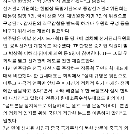
하다면 헌법상 개혁 방안까지 검토하겠다”고 밝혔다.
선거관리위원회는 헌법상 독립기관으로 중앙선거관리위원회는
대통령 임명 3인, 국회 선출 3인, 대법원장 지명 3인의 위원으로
구성된다. 감사원의 직무감찰을 받도록 하거나 위원회 구성 등을
바꾸기 위해서는 개헌이 필요하다.
민주당은 이날 선거제도개혁TF를 당내에 설치해 선거관리위원회
법, 공직선거법 개정에도 착수했다. TF 단장은 송기헌 의원이 맡
고 박상혁·이해식·임미애 의원 등 9명이 참여한다. TF는 10일 첫
회의를 열고 선거관리 제도를 전면 재검토한다.
다만 민주당은 전국 재선거를 주장하는 장동혁 국민의힘 대표에
대해 비판했다. 한 원내대표는 회의에서 “실체 규명은 뒷전으로
미루고 자극적 언행만 앞세우며 자신의 정치적 위기 타개와 정쟁
에만 골몰하고 있다”면서 “사태 해결을 위한 국정조사 실시 합의
에 나서라”고 말했다. 전용기 원내소통수석부대표도 회의에서
“음모론을 정치적으로 이용하려는 셀프 구명 운동”이라며 “본인
의 정치적 입지를 위해 국민의 정당한 분노를 이용하지 말라”고
말했다.
7년 만에 성사된 시진핑 중국 국가주석의 북한 방문에 중국의 외