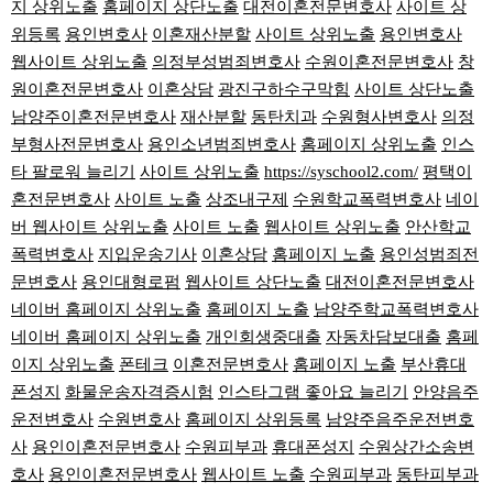
지 상위노출
홈페이지 상단노출
대전이혼전문변호사
사이트 상
위등록
용인변호사
이혼재산분할
사이트 상위노출
용인변호사
웹사이트 상위노출
의정부성범죄변호사
수원이혼전문변호사
창
원이혼전문변호사
이혼상담
광진구하수구막힘
사이트 상단노출
남양주이혼전문변호사
재산분할
동탄치과
수원형사변호사
의정
부형사전문변호사
용인소년범죄변호사
홈페이지 상위노출
인스
타 팔로워 늘리기
사이트 상위노출
https://syschool2.com/
평택이
혼전문변호사
사이트 노출
상조내구제
수원학교폭력변호사
네이
버 웹사이트 상위노출
사이트 노출
웹사이트 상위노출
안산학교
폭력변호사
지입운송기사
이혼상담
홈페이지 노출
용인성범죄전
문변호사
용인대형로펌
웹사이트 상단노출
대전이혼전문변호사
네이버 홈페이지 상위노출
홈페이지 노출
남양주학교폭력변호사
네이버 홈페이지 상위노출
개인회생중대출
자동차담보대출
홈페
이지 상위노출
폰테크
이혼전문변호사
홈페이지 노출
부산휴대
폰성지
화물운송자격증시험
인스타그램 좋아요 늘리기
안양음주
운전변호사
수원변호사
홈페이지 상위등록
남양주음주운전변호
사
용인이혼전문변호사
수원피부과
휴대폰성지
수원상간소송변
호사
용인이혼전문변호사
웹사이트 노출
수원피부과
동탄피부과