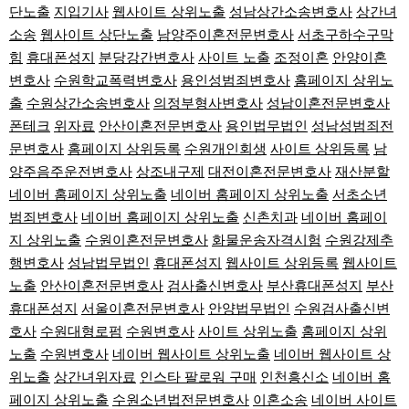
단노출
지입기사
웹사이트 상위노출
성남상간소송변호사
상간녀
소송
웹사이트 상단노출
남양주이혼전문변호사
서초구하수구막
힘
휴대폰성지
분당강간변호사
사이트 노출
조정이혼
안양이혼
변호사
수원학교폭력변호사
용인성범죄변호사
홈페이지 상위노
출
수원상간소송변호사
의정부형사변호사
성남이혼전문변호사
폰테크
위자료
안산이혼전문변호사
용인법무법인
성남성범죄전
문변호사
홈페이지 상위등록
수원개인회생
사이트 상위등록
남
양주음주운전변호사
상조내구제
대전이혼전문변호사
재산분할
네이버 홈페이지 상위노출
네이버 홈페이지 상위노출
서초소년
범죄변호사
네이버 홈페이지 상위노출
신촌치과
네이버 홈페이
지 상위노출
수원이혼전문변호사
화물운송자격시험
수원강제추
행변호사
성남법무법인
휴대폰성지
웹사이트 상위등록
웹사이트
노출
안산이혼전문변호사
검사출신변호사
부산휴대폰성지
부산
휴대폰성지
서울이혼전문변호사
안양법무법인
수원검사출신변
호사
수원대형로펌
수원변호사
사이트 상위노출
홈페이지 상위
노출
수원변호사
네이버 웹사이트 상위노출
네이버 웹사이트 상
위노출
상간녀위자료
인스타 팔로워 구매
인천흥신소
네이버 홈
페이지 상위노출
수원소년법전문변호사
이혼소송
네이버 사이트