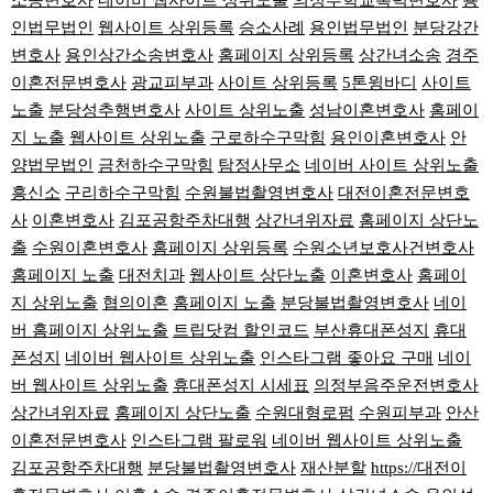
소송변호사
네이버 웹사이트 상위노출
의정부학교폭력변호사
용
인법무법인
웹사이트 상위등록
승소사례
용인법무법인
분당강간
변호사
용인상간소송변호사
홈페이지 상위등록
상간녀소송
경주
이혼전문변호사
광교피부과
사이트 상위등록
5톤윙바디
사이트
노출
분당성추행변호사
사이트 상위노출
성남이혼변호사
홈페이
지 노출
웹사이트 상위노출
구로하수구막힘
용인이혼변호사
안
양법무법인
금천하수구막힘
탐정사무소
네이버 사이트 상위노출
흥신소
구리하수구막힘
수원불법촬영변호사
대전이혼전문변호
사
이혼변호사
김포공항주차대행
상간녀위자료
홈페이지 상단노
출
수원이혼변호사
홈페이지 상위등록
수원소년보호사건변호사
홈페이지 노출
대전치과
웹사이트 상단노출
이혼변호사
홈페이
지 상위노출
협의이혼
홈페이지 노출
분당불법촬영변호사
네이
버 홈페이지 상위노출
트립닷컴 할인코드
부산휴대폰성지
휴대
폰성지
네이버 웹사이트 상위노출
인스타그램 좋아요 구매
네이
버 웹사이트 상위노출
휴대폰성지 시세표
의정부음주운전변호사
상간녀위자료
홈페이지 상단노출
수원대형로펌
수원피부과
안산
이혼전문변호사
인스타그램 팔로워
네이버 웹사이트 상위노출
김포공항주차대행
분당불법촬영변호사
재산분할
https://대전이