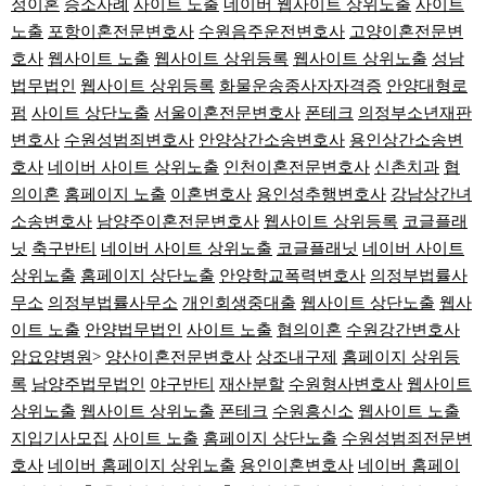
정이혼
승소사례
사이트 노출
네이버 웹사이트 상위노출
사이트
노출
포항이혼전문변호사
수원음주운전변호사
고양이혼전문변
호사
웹사이트 노출
웹사이트 상위등록
웹사이트 상위노출
성남
법무법인
웹사이트 상위등록
화물운송종사자자격증
안양대형로
펌
사이트 상단노출
서울이혼전문변호사
폰테크
의정부소년재판
변호사
수원성범죄변호사
안양상간소송변호사
용인상간소송변
호사
네이버 사이트 상위노출
인천이혼전문변호사
신촌치과
협
의이혼
홈페이지 노출
이혼변호사
용인성추행변호사
강남상간녀
소송변호사
남양주이혼전문변호사
웹사이트 상위등록
코글플래
닛
축구반티
네이버 사이트 상위노출
코글플래닛
네이버 사이트
상위노출
홈페이지 상단노출
안양학교폭력변호사
의정부법률사
무소
의정부법률사무소
개인회생중대출
웹사이트 상단노출
웹사
이트 노출
안양법무법인
사이트 노출
협의이혼
수원강간변호사
암요양병원
>
양산이혼전문변호사
상조내구제
홈페이지 상위등
록
남양주법무법인
야구반티
재산분할
수원형사변호사
웹사이트
상위노출
웹사이트 상위노출
폰테크
수원흥신소
웹사이트 노출
지입기사모집
사이트 노출
홈페이지 상단노출
수원성범죄전문변
호사
네이버 홈페이지 상위노출
용인이혼변호사
네이버 홈페이