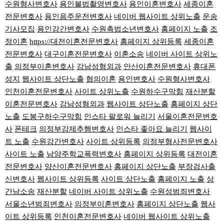
수원형사변호사
용인불법촬영변호사
용인이혼변호사
세종이혼
전문변호사
용인음주운전변호사
네이버 웹사이트 상위노출
운송
기사모집
용인강간변호사
수원촉법소년변호사
홈페이지 노출
조
정이혼
https://대전이혼전문변호사
홈페이지 상위등록
세종이혼
전문변호사
대구이혼전문변호사
이혼소송
네이버 사이트 상위노
출
의정부이혼변호사
강남성형외과
안산이혼전문변호사
휴대폰
성지
웹사이트 상단노출
협의이혼
용인변호사
수원형사변호사
인천이혼전문변호사
사이트 상위노출
수원하수구막힘
재산분할
이혼전문변호사
강남성형외과
웹사이트 상단노출
홈페이지 상단
노출
도봉구하수구막힘
인스타 팔로워 늘리기
서울이혼전문변호
사
폰테크
의정부강제추행변호사
인스타 좋아요 늘리기
웹사이
트 노출
수원강간변호사
사이트 상위등록
의정부형사전문변호사
사이트 노출
남양주학교폭력변호사
홈페이지 상위등록
대전이혼
전문변호사
양산이혼전문변호사
홈페이지 상단노출
부장검사출
신변호사
웹사이트 상위등록
사이트 상단노출
홈페이지 노출
상
간남소송
재산분할
네이버 사이트 상위노출
수원성범죄변호사
서울소년범죄변호사
의정부이혼변호사
홈페이지 상단노출
웹사
이트 상위등록
인천이혼전문변호사
네이버 웹사이트 상위노출