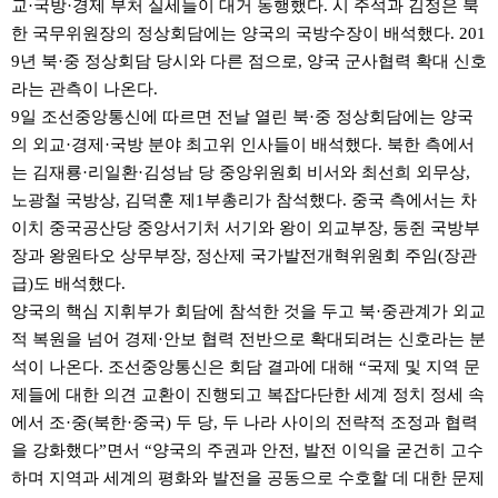
교·국방·경제 부처 실세들이 대거 동행했다. 시 주석과 김정은 북
한 국무위원장의 정상회담에는 양국의 국방수장이 배석했다. 201
9년 북·중 정상회담 당시와 다른 점으로, 양국 군사협력 확대 신호
라는 관측이 나온다.
9일 조선중앙통신에 따르면 전날 열린 북·중 정상회담에는 양국
의 외교·경제·국방 분야 최고위 인사들이 배석했다. 북한 측에서
는 김재룡·리일환·김성남 당 중앙위원회 비서와 최선희 외무상,
노광철 국방상, 김덕훈 제1부총리가 참석했다. 중국 측에서는 차
이치 중국공산당 중앙서기처 서기와 왕이 외교부장, 둥쥔 국방부
장과 왕원타오 상무부장, 정산제 국가발전개혁위원회 주임(장관
급)도 배석했다.
양국의 핵심 지휘부가 회담에 참석한 것을 두고 북·중관계가 외교
적 복원을 넘어 경제·안보 협력 전반으로 확대되려는 신호라는 분
석이 나온다. 조선중앙통신은 회담 결과에 대해 “국제 및 지역 문
제들에 대한 의견 교환이 진행되고 복잡다단한 세계 정치 정세 속
에서 조·중(북한·중국) 두 당, 두 나라 사이의 전략적 조정과 협력
을 강화했다”면서 “양국의 주권과 안전, 발전 이익을 굳건히 고수
하며 지역과 세계의 평화와 발전을 공동으로 수호할 데 대한 문제