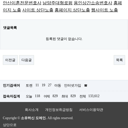
안산이혼전문변호사
남양주대형로펌
용인상간소송변호사
홈페
이지 노출
사이트 상단노출
홈페이지 상단노출
웹사이트 노출
댓글목록
등록된 댓글이 없습니다.
이전글
다음글
목록
11
19
27
인기검색어
토렌
야동
인터넷가입
☎
118
829
829
133,612
접속자집계
오늘
어제
최대
전체
회사소개
개인정보취급방침
서비스이용약관
Copyright ©
소유하신 도메인.
All rights reserved.
상단으로