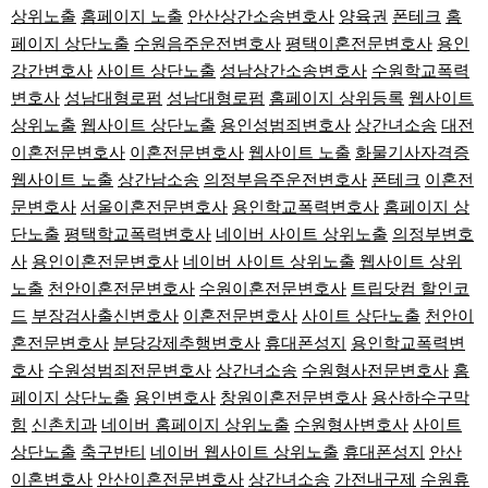
상위노출
홈페이지 노출
안산상간소송변호사
양육권
폰테크
홈
페이지 상단노출
수원음주운전변호사
평택이혼전문변호사
용인
강간변호사
사이트 상단노출
성남상간소송변호사
수원학교폭력
변호사
성남대형로펌
성남대형로펌
홈페이지 상위등록
웹사이트
상위노출
웹사이트 상단노출
용인성범죄변호사
상간녀소송
대전
이혼전문변호사
이혼전문변호사
웹사이트 노출
화물기사자격증
웹사이트 노출
상간남소송
의정부음주운전변호사
폰테크
이혼전
문변호사
서울이혼전문변호사
용인학교폭력변호사
홈페이지 상
단노출
평택학교폭력변호사
네이버 사이트 상위노출
의정부변호
사
용인이혼전문변호사
네이버 사이트 상위노출
웹사이트 상위
노출
천안이혼전문변호사
수원이혼전문변호사
트립닷컴 할인코
드
부장검사출신변호사
이혼전문변호사
사이트 상단노출
천안이
혼전문변호사
분당강제추행변호사
휴대폰성지
용인학교폭력변
호사
수원성범죄전문변호사
상간녀소송
수원형사전문변호사
홈
페이지 상단노출
용인변호사
창원이혼전문변호사
용산하수구막
힘
신촌치과
네이버 홈페이지 상위노출
수원형사변호사
사이트
상단노출
축구반티
네이버 웹사이트 상위노출
휴대폰성지
안산
이혼변호사
안산이혼전문변호사
상간녀소송
가전내구제
수원휴