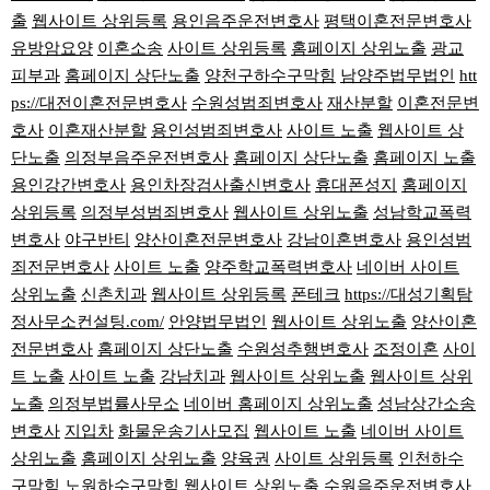
출
웹사이트 상위등록
용인음주운전변호사
평택이혼전문변호사
유방암요양
이혼소송
사이트 상위등록
홈페이지 상위노출
광교
피부과
홈페이지 상단노출
양천구하수구막힘
남양주법무법인
htt
ps://대전이혼전문변호사
수원성범죄변호사
재산분할
이혼전문변
호사
이혼재산분할
용인성범죄변호사
사이트 노출
웹사이트 상
단노출
의정부음주운전변호사
홈페이지 상단노출
홈페이지 노출
용인강간변호사
용인차장검사출신변호사
휴대폰성지
홈페이지
상위등록
의정부성범죄변호사
웹사이트 상위노출
성남학교폭력
변호사
야구반티
양산이혼전문변호사
강남이혼변호사
용인성범
죄전문변호사
사이트 노출
양주학교폭력변호사
네이버 사이트
상위노출
신촌치과
웹사이트 상위등록
폰테크
https://대성기획탐
정사무소컨설팅.com/
안양법무법인
웹사이트 상위노출
양산이혼
전문변호사
홈페이지 상단노출
수원성추행변호사
조정이혼
사이
트 노출
사이트 노출
강남치과
웹사이트 상위노출
웹사이트 상위
노출
의정부법률사무소
네이버 홈페이지 상위노출
성남상간소송
변호사
지입차
화물운송기사모집
웹사이트 노출
네이버 사이트
상위노출
홈페이지 상위노출
양육권
사이트 상위등록
인천하수
구막힘
노원하수구막힘
웹사이트 상위노출
수원음주운전변호사