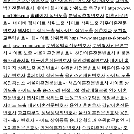
혼전문변호사
이혼소송
경주이혼전문변호사
상간녀소송
용인성
범죄전문변호사
네이버 웹사이트 상위노출
축구반티
https://www.
mm1069.com
홈페이지 상단노출
분당성추행변호사
이혼전문변
호사
네이버 웹사이트 상위노출
사이트 상위노출
경주이혼전문
변호사
웹사이트 상위노출
웹사이트 상위노출
신촌치과
포천학
교폭력변호사
웹사이트 상위등록
https://www.megapass-skbroadb
and-powercomm.com/
수원성범죄전문변호사
수원형사전문변호
사
사이트 노출
서울이혼전문변호사
천안이혼전문변호사
화물운
송자격증시험
대구이혼전문변호사
용인성범죄변호사
네이버 홈
페이지 상위노출
용인변호사
수원형사전문변호사
빠른이혼
수원
강간변호사
홈페이지 상단노출
용인소년재판변호사
사이트 노출
용인흥신소
서울이혼전문변호사
서초이혼전문변호사
사이트 상
위노출
사이트 노출
승소사례
면접교섭
성남대형로펌
안산이혼
전문변호사
웹사이트 상위노출
노원구하수구막힘
의정부변호사
사이트 노출
대전이혼전문변호사
용인이혼변호사
강남이혼전문
변호사
광교피부과
성남성범죄변호사
울산이혼전문변호사
용인
검사출신변호사
사이트 상위등록
송파정형외과
수원법무법인
서
초이혼전문변호사
인천이혼전문변호사
수원이혼전문변호사
조