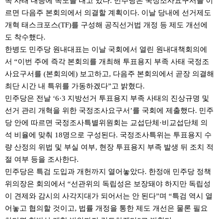
족 사태 대응에 속도를 내고 있다. 민주당은 국정조사요구서를 이
르면 다음주 본회의에서 의결할 계획이다. 이날 당내에 선거제도
개혁 태스크포스(TF)를 구성해 공직선거법 개정 등 제도 개선에
도 착수했다.
한병도 민주당 원내대표는 이날 국회에서 열린 원내대책회의에
서 “이번 주에 즉각 본회의를 개최해 투표용지 부족 사태 국정조
사요구서를 (본회의에) 보고하고, 다음주 본회의에서 곧장 의결해
최단 시간 내 특위를 가동하겠다”고 밝혔다.
민주당은 전날 ‘6·3 지방선거 투표용지 부족 사태의 진상규명 및
선거 관리 개혁을 위한 국정조사요구서’를 국회에 제출했다. 민주
당 안에 따르면 국정조사특별위원회는 교섭단체·비교섭단체 의
석 비율에 맞춰 18명으로 구성된다. 국정조사특위는 투표용지 수
량 산정의 위법 및 부실 여부, 현장 투표용지 부족 발생 뒤 조치 적
절 여부 등을 조사한다.
민주당은 특검 도입과 개헌까지 열어놓았다. 한정애 민주당 정책
위의장은 회의에서 “선관위의 독립성은 보장돼야 하지만 독립성
이 견제와 감시의 사각지대가 되어서는 안 된다”며 “특검 역시 열
어놓고 협의할 것이고, 법률 개정을 통한 제도 개선은 물론 필요