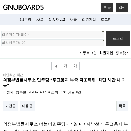
메뉴
검색
1:1문의
FAQ
접속자 252
새글
회원가입
로그인
회
원
로
그
자동로그인
회원가입
정보찾기
인
메인화면 최근
의정부법률사무소 민주당 “투표용지 부족 국조특위, 최단 시간 내 가
동”
작성자
행복한
26-06-14 17:34
조회
35회
댓글
0건
이전글
다음글
목록
본문
의정부법률사무소 더불어민주당이 9일 6·3 지방선거 투표용지 부