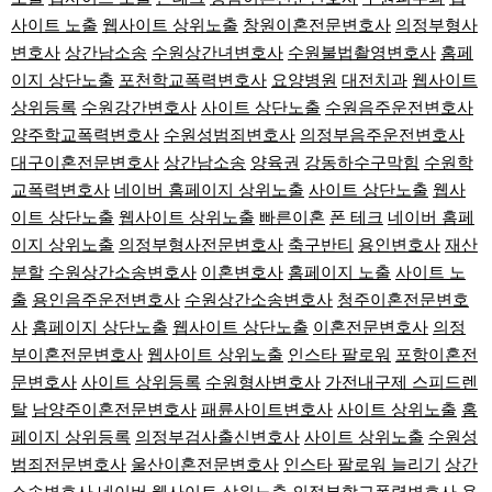
사이트 노출
웹사이트 상위노출
창원이혼전문변호사
의정부형사
변호사
상간남소송
수원상간녀변호사
수원불법촬영변호사
홈페
이지 상단노출
포천학교폭력변호사
요양병원
대전치과
웹사이트
상위등록
수원강간변호사
사이트 상단노출
수원음주운전변호사
양주학교폭력변호사
수원성범죄변호사
의정부음주운전변호사
대구이혼전문변호사
상간남소송
양육권
강동하수구막힘
수원학
교폭력변호사
네이버 홈페이지 상위노출
사이트 상단노출
웹사
이트 상단노출
웹사이트 상위노출
빠른이혼
폰 테크
네이버 홈페
이지 상위노출
의정부형사전문변호사
축구반티
용인변호사
재산
분할
수원상간소송변호사
이혼변호사
홈페이지 노출
사이트 노
출
용인음주운전변호사
수원상간소송변호사
청주이혼전문변호
사
홈페이지 상단노출
웹사이트 상단노출
이혼전문변호사
의정
부이혼전문변호사
웹사이트 상위노출
인스타 팔로워
포항이혼전
문변호사
사이트 상위등록
수원형사변호사
가전내구제 스피드렌
탈
남양주이혼전문변호사
패륜사이트변호사
사이트 상위노출
홈
페이지 상위등록
의정부검사출신변호사
사이트 상위노출
수원성
범죄전문변호사
울산이혼전문변호사
인스타 팔로워 늘리기
상간