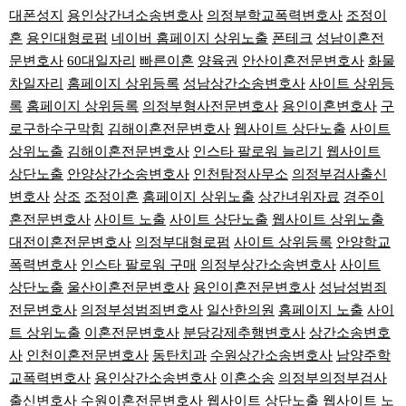
대폰성지
용인상간녀소송변호사
의정부학교폭력변호사
조정이
혼
용인대형로펌
네이버 홈페이지 상위노출
폰테크
성남이혼전
문변호사
60대일자리
빠른이혼
양육권
안산이혼전문변호사
화물
차일자리
홈페이지 상위등록
성남상간소송변호사
사이트 상위등
록
홈페이지 상위등록
의정부형사전문변호사
용인이혼변호사
구
로구하수구막힘
김해이혼전문변호사
웹사이트 상단노출
사이트
상위노출
김해이혼전문변호사
인스타 팔로워 늘리기
웹사이트
상단노출
안양상간소송변호사
인천탐정사무소
의정부검사출신
변호사
상조
조정이혼
홈페이지 상위노출
상간녀위자료
경주이
혼전문변호사
사이트 노출
사이트 상단노출
웹사이트 상위노출
대전이혼전문변호사
의정부대형로펌
사이트 상위등록
안양학교
폭력변호사
인스타 팔로워 구매
의정부상간소송변호사
사이트
상단노출
울산이혼전문변호사
용인이혼전문변호사
성남성범죄
전문변호사
의정부성범죄변호사
일산한의원
홈페이지 노출
사이
트 상위노출
이혼전문변호사
분당강제추행변호사
상간소송변호
사
인천이혼전문변호사
동탄치과
수원상간소송변호사
남양주학
교폭력변호사
용인상간소송변호사
이혼소송
의정부의정부검사
출신변호사
수원이혼전문변호사
웹사이트 상단노출
웹사이트 노