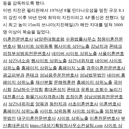
등을 감독하도록 했다.
이번 지진은 필리핀에서 1976년 8월 민다나오섬을 덮친 규모 8.1
의 강진 이후 50년 만에 최악의 지진이라고 AP 통신은 전했다. 당
시 최고 높이 15m의 쓰나미(지진해일)가 해안 지대를 덮쳐 5000
명 이상이 목숨을 잃었다.
이혼전문변호사
남양주대형로펌
수원법률사무소
창원이혼전문
변호사
웹사이트 상위등록
웹사이트 상단노출
강남치과
폰테크
의정부성범죄전문변호사
네이버 사이트 상위노출
서울이혼변호
사
상간녀소송
웹사이트 상위노출
상간녀위자료
네이버 사이트
상위노출
홈페이지 상위노출
홈페이지 노출
경주이혼전문변호사
광교피부과
폰테크
성남음주운전변호사
성남법무법인
네이버 홈
페이지 상위노출
재산분할
문해력훈련
홈페이지 상위노출
국어
시험
강남하수구막힘
휴대폰성지
폰테크
유튜브 조회수 늘리기
대전흥신소
화물기사자격증시험
조정이혼
성남성범죄전문변호
사
상간녀위자료
양육권
동탄치과
서초이혼변호사
이혼변호사
홈페이지 상위노출
사이트 상위등록
사이트 상위노출
의정부법
무법인
대구이혼전문변호사
사이트 상위노출
이혼전문변호사
부
산휴대폰성지
https://대성기획탐정사무소컨설팅.com
사이트 상