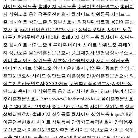
사이트 상단노출
홈페이지 상단노출
수원이혼전문변호사
홈페이
지 상위노출
용인음주운전변호사
웹사이트 상위등록
사이트 노
출
웹사이트 상단노출
의정부변호사
의정부대형로펌
용인이혼변
호사
https://대전이혼전문변호사.org/
성남법무법인
사이트 노출
대구이혼전문변호사
네이버 홈페이지 상위노출
웹사이트 상단노
출
웹사이트 상단노출
빠른이혼
네이버 사이트 상위노출
홈페이
지 상단노출
울산이혼전문변호사
광고대행사
인천탐정사무소
네
이버 홈페이지 상위노출
서초상간소송변호사
사이트 상단노출
네이버 사이트 상위노출
안산이혼변호사
남양주대형로펌
안양이
혼전문변호사
사이트 상단노출
이혼상담
안양이혼전문변호사
의
정부이혼전문변호사
SNS마케팅
수원학교폭력변호사
사이트 상
단노출
홈페이지 상위등록
용인소년사건변호사
광교피부과
남양
주이혼전문변호사
https://www.likedental.co.kr
서울이혼전문변호
사
수원이혼전문변호사
중랑구하수구막힘
사이트 상위등록
성남
성범죄변호사
홈페이지 상위등록
웹사이트 상위노출
https://대전
이혼전문변호사
사이트 상위등록
안양학교폭력변호사
안양음주
운전변호사
이혼전문변호사추천
웹사이트 상단노출
사이트 상위
노출
웹사이트 노출
폰테크
성남이혼전문변호사
수원피부과
웹