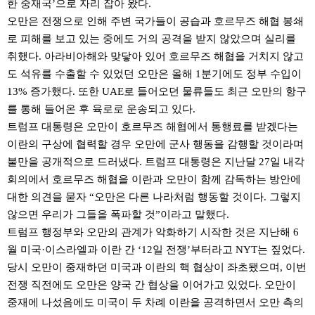
한 중재국’으로 자리 잡아 왔다.
오만은 전쟁으로 인해 주변 국가들이 공습과 호르무즈 해협 봉쇄
로 피해를 보고 있는 중에도 거의 공격을 받지 않았으며 실리를
취했다. 아라비아해와 맞닿아 있어 호르무즈 해협을 거치지 않고
도 석유를 수출할 수 있었던 오만은 올해 1분기에도 정부 수입이
13% 증가했다. 또한 UAE로 들어오던 물류들도 최근 오만의 항구
를 통해 들어온 후 육로로 운송되고 있다.
트럼프 대통령은 오만이 호르무즈 해협에서 통행료를 받겠다는
이란의 구상에 협력할 경우 오만에 군사 행동을 감행할 것이라며
불만을 공개적으로 드러냈다. 트럼프 대통령은 지난달 27일 내각
회의에서 호르무즈 해협을 이란과 오만이 함께 감독하는 방안에
대한 의견을 묻자 “오만은 다른 나라처럼 행동할 것이다. 그렇지
않으면 우리가 그들을 폭파할 것”이라고 말했다.
트럼프 행정부와 오만의 관계가 악화하기 시작한 것은 지난해 6
월 미국·이스라엘과 이란 간 ‘12일 전쟁’부터라고 NYT는 짚었다.
당시 오만이 중재하던 미국과 이란의 핵 협상이 좌초됐으며, 이번
전쟁 직전에도 오만은 양국 간 협상을 이어가고 있었다. 오만이
중재에 나섰음에도 미국이 두 차례 이란을 공격하면서 오만 측의