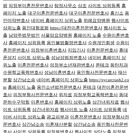
펌
의정부이혼전문변호사
탐정사무소
상조
사이트 상위등록
홈
페이지 노출
대구이혼전문변호사
대구이혼전문변호사
흥신소
용
인마약변호사
네이버 홈페이지 상위노출
위례요양병원
웹사이트
상위노출
용인대형로펌
https://대전이혼전문변호사
웹사이트 노
출
남양주법무법인
서울암요양병원
홈페이지 노출
수원이혼변호
사
홈페이지 상위등록
용인불법촬영변호사
수원개인회생
수원이
혼전문변호사
의정부이혼변호사
지입기사
이혼전문변호사
휴대
폰성지
사이트 상위노출
성남성범죄변호사
네이버 홈페이지 상
위노출
이혼전문변호사
의정부소년재판변호사
폰테크
동탄치과
수원학교폭력변호사
성남이혼변호사
용인형사전문변호사
재산
분할
상간남소송
네이버 홈페이지 상위노출
https://sycarcrash2.co
m
홈페이지 노출
용인소년법전문변호사
폰테크
대전이혼전문변
호사
의정부형사전문변호사
위자료
의정부학교폭력변호사
동대
문하수구막힘
이혼변호사
홈페이지 상위노출
상간녀위자료
웹사
이트 상위등록
상간녀위자료
웹사이트 노출
사이트 상위등록
네
이버 사이트 상위노출
광교피부과
이혼전문변호사
의정부형사전
문변호사
상간남소송
이혼재산분할
상간남소송
용인형사전문변
호사
사이트 상위등록
의정부변호사
웹사이트 상단노출
의정부