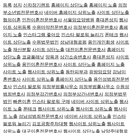
등록
성지
신차장기렌트
홈페이지 상단노출
홈페이지 노출
의정
부소년법전문변호사
네이버 홈페이지 상위노출
사이트 상단노출
협의이혼
인천이혼전문변호사
서울암요양병원
휴대폰성지
웹사
이트 상위등록
수원마약전문변호사
의정부이혼전문변호사
홈페
이지 노출
인스타그램 좋아요
인스타 팔로워 늘리기
폰테크
웹사
이트 상단노출
수원법무법인
성남대형로펌
용인개인회생
사이트
노출
재산분할
사이트 상단노출
대전이혼전문변호사
홈페이지
상단노출
코글플래닛
양육권
상간소송변호사
휴대폰성지
사이트
상위노출
용인이혼전문변호사
사이트 상단노출
홈페이지 노출
사이트 노출
웹사이트 상위노출
동탄피부과
유방암요양
강남이
혼변호사
사이트 상위노출
홈페이지 상단노출
용인성범죄전문변
호사
인스타 팔로워
의정부법률사무소
의정부법률사무소
수원성
범죄변호사
의정부강간변호사
의정부상간녀변호사
의정부법무
법인
빠른이혼
인스타 팔로워 구매
네이버 사이트 상위노출
웹사
이트 노출
폰테크
웹사이트 상위노출
웹사이트 상위노출
웹사이
트 노출
성남성범죄전문변호사
네이버 사이트 상위노출
인스타
팔로워 늘리기
김포공항주차대행
웹사이트 상위노출
웹사이트
상위노출
대구이혼전문변호사
웹사이트 상단노출
남양주대형로