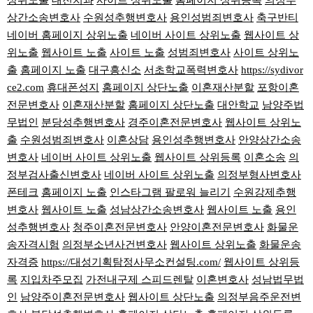
상위노출
대전치과
사이트 상위노출
홈페이지 상위등록
의정부
상간소송변호사
수원성추행변호사
용인성범죄변호사
축구반티
네이버 홈페이지 상위노출
네이버 사이트 상위노출
웹사이트 상
위노출
웹사이트 노출
사이트 노출
성범죄변호사
사이트 상위노
출
홈페이지 노출
대구흥신소
서초학교폭력변호사
https://sydivor
ce2.com
휴대폰성지
홈페이지 상단노출
이혼재산분할
포항이혼
전문변호사
이혼재산분할
홈페이지 상단노출
대안학교
남양주법
무법인
분당성추행변호사
경주이혼전문변호사
웹사이트 상위노
출
수원성범죄변호사
이혼상담
용인성추행변호사
안양상간소송
변호사
네이버 사이트 상위노출
웹사이트 상위등록
이혼소송
의
정부검사출신변호사
네이버 사이트 상위노출
의정부형사변호사
폰테크
홈페이지 노출
인스타그램 팔로워 늘리기
수원강제추행
변호사
웹사이트 노출
성남상간소송변호사
웹사이트 노출
용인
성추행변호사
청주이혼전문변호사
안양이혼전문변호사
화물운
송자격시험
의정부소년사건변호사
웹사이트 상위노출
화물운송
자격증
https://대성기획탐정사무소컨설팅.com/
웹사이트 상위등
록
지입차주모집
가전내구제 스피드렌탈
이혼변호사
성남법무법
인
남양주이혼전문변호사
웹사이트 상단노출
의정부음주운전변