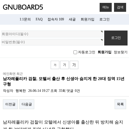
메뉴
검색
1:1문의
FAQ
접속자 109
새글
회원가입
로그인
회
원
로
그
자동로그인
회원가입
정보찾기
인
메인화면 최근
남자레플리카 검찰, 모텔서 출산 후 신생아 숨지게 한 20대 징역 15년
구형
작성자
행복한
26-06-14 19:27
조회
35회
댓글
0건
이전글
다음글
목록
본문
남자레플리카 검찰이 모텔에서 신생아를 출산한 뒤 방치해 숨지