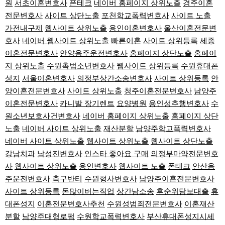
원
서초이혼변호사
폰테크
네이버 홈페이지 상위노출
경주이혼
전문변호사
사이트 상단노출
포천학교폭력변호사
사이트 노출
가전내구제
웹사이트 상위노출
용인이혼변호사
울산이혼전문변
호사
네이버 웹사이트 상위노출
빠른이혼
사이트 상위등록
세종
이혼전문변호사
안양음주운전변호사
홈페이지 상단노출
홈페이
지 상위노출
수원촉법소년변호사
웹사이트 상위등록
수원휴대폰
성지
서울이혼변호사
의정부상간소송변호사
사이트 상위등록
안
양이혼전문변호사
사이트 상위노출
청주이혼전문변호사
남양주
이혼전문변호사
카니발 장기렌트
요양병원
용인성추행변호사
수
원소년보호사건변호사
네이버 홈페이지 상위노출
홈페이지 상단
노출
네이버 사이트 상위노출
재산분할
남양주학교폭력변호사
네이버 사이트 상위노출
웹사이트 상위노출
웹사이트 상단노출
강남치과
남성진변호사
인스타 좋아요 구매
의정부마약전문변호
사
웹사이트 상위노출
용인변호사
웹사이트 노출
폰테크
안산음
주운전변호사
축구반티
수원형사변호사
남양주이혼전문변호사
사이트 상위등록
돈많이버는직업
상간남소송
후순위담보대출
휴
대폰성지
이혼전문변호사추천
수원성범죄전문변호사
이혼재산
분할
남양주대형로펌
수원학교폭력변호사
부산휴대폰성지시세