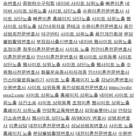
송변호사
중랑하수구막힘
네이버 사이트 상위노출
빠른이혼
네
이버 사이트 상위노출
사이트 상단노출
수원이혼전문변호사
사
이트 상단노출
빠른이혼
홈페이지 상단노출
사이트 상위노출
웹
사이트 상위노출
상간녀위자료
폰테크
수원이혼전문변호사
용인
성범죄전문변호사
야구반티
사이트 상위노출
용인개인회생
분당
불법촬영변호사
부장검사출신변호사
네이버 웹사이트 상위노출
조정이혼
청주이혼전문변호사
사이트 노출
천안이혼전문변호사
이혼전문변호사
안산이혼전문변호사
웹사이트 상위등록
사이트
상단노출
웹사이트 상위노출
사이트 상단노출
웹사이트 노출
수
원형사전문변호사
화물운송종사자자격증
안산이혼전문변호사
인스타팔로워늘리기
사이트 노출
홈페이지 노출
강남이혼변호사
수원변호사
사이트 상위등록
용인성범죄전문변호사
https://sydiv
orce2.com/
사이트 상위노출
홈페이지 상위노출
네이버 사이트 상
위노출
상간소송
사이트 상위등록
조정이혼
웹사이트 상위노출
홈페이지 상위노출
안양학교폭력변호사
피망슬롯머니상
안양상
간소송변호사
웹사이트 상단노출
AVMOOV 변호사
성범죄변호
사
이혼상담
대전이혼전문변호사
성남성범죄변호사
사이트 노출
홈페이지 노출
분당불법촬영변호사
대전이혼전문변호사
수원변