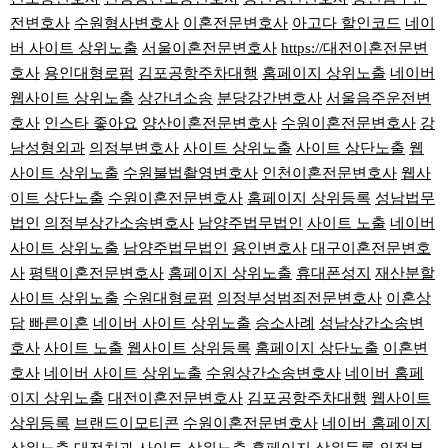
전변호사
수원형사변호사
이혼전문변호사
아고다 할인코드
네이
버 사이트 상위노출
서울이혼전문변호사
https://대전이혼전문변
호사
용인대형로펌
김포공항주차대행
홈페이지 상위노출
네이버
웹사이트 상위노출
상간녀소송
분당강간변호사
서울음주운전변
호사
인스타 좋아요
양산이혼전문변호사
수원이혼전문변호사
강
남성형외과
의정부변호사
사이트 상위노출
사이트 상단노출
웹
사이트 상위노출
수원불법촬영변호사
인천이혼전문변호사
웹사
이트 상단노출
수원이혼전문변호사
홈페이지 상위등록
성남법무
법인
의정부상간소송변호사
남양주법무법인
사이트 노출
네이버
사이트 상위노출
남양주법무법인
용인변호사
대구이혼전문변호
사
평택이혼전문변호사
홈페이지 상위노출
휴대폰성지
재산분할
사이트 상위노출
수원대형로펌
의정부성범죄전문변호사
이혼상
담
빠른이혼
네이버 사이트 상위노출
승소사례
성남상간소송변
호사
사이트 노출
웹사이트 상위등록
홈페이지 상단노출
이혼변
호사
네이버 사이트 상위노출
수원상간소송변호사
네이버 홈페
이지 상위노출
대전이혼전문변호사
김포공항주차대행
웹사이트
상위등록
브랜드이모티콘
수원이혼전문변호사
네이버 홈페이지