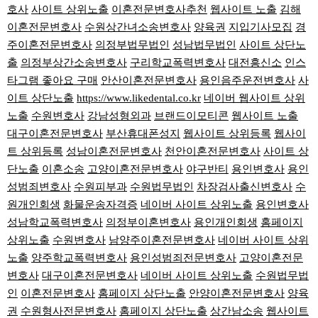
호사
사이트 상위노출
이혼전문변호사추천
웹사이트 노출
김해
이혼전문변호사
수원상간녀소송변호사
양육권
지입기사모집
경
주이혼전문변호사
의정부법무법인
성남법무법인
사이트 상단노
출
의정부상간소송변호사
구리학교폭력변호사
대전흥신소
인스
타그램 좋아요 구매
안산이혼전문변호사
용인음주운전변호사
사
이트 상단노출
https://www.likedental.co.kr
네이버 웹사이트 상위
노출
수원변호사
강남성형외과
브랜드이모티콘
웹사이트 노출
대구이혼전문변호사
부산휴대폰성지
웹사이트 상위등록
웹사이
트 상위등록
성남이혼전문변호사
천안이혼전문변호사
사이트 상
단노출
이혼소송
고양이혼전문변호사
야구반티
용인변호사
용인
성범죄변호사
수원피부과
수원법무법인
차장검사출신변호사
수
원개인회생
화물운송자격증
네이버 사이트 상위노출
용인변호사
성남학교폭력변호사
의정부이혼변호사
용인개인회생
홈페이지
상위노출
수원변호사
남양주이혼전문변호사
네이버 사이트 상위
노출
양주학교폭력변호사
용인성범죄전문변호사
고양이혼전문
변호사
대구이혼전문변호사
네이버 사이트 상위노출
수원법무법
인
이혼전문변호사
홈페이지 상단노출
안양이혼전문변호사
양육
권
수원형사전문변호사
홈페이지 상단노출
상간남소송
웹사이트