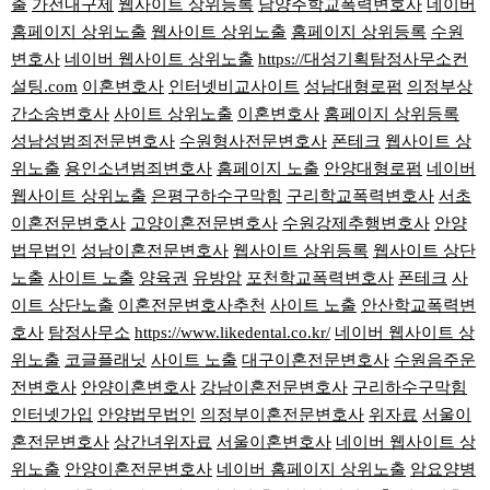
출
가전내구제
웹사이트 상위등록
남양주학교폭력변호사
네이버
홈페이지 상위노출
웹사이트 상위노출
홈페이지 상위등록
수원
변호사
네이버 웹사이트 상위노출
https://대성기획탐정사무소컨
설팅.com
이혼변호사
인터넷비교사이트
성남대형로펌
의정부상
간소송변호사
사이트 상위노출
이혼변호사
홈페이지 상위등록
성남성범죄전문변호사
수원형사전문변호사
폰테크
웹사이트 상
위노출
용인소년범죄변호사
홈페이지 노출
안양대형로펌
네이버
웹사이트 상위노출
은평구하수구막힘
구리학교폭력변호사
서초
이혼전문변호사
고양이혼전문변호사
수원강제추행변호사
안양
법무법인
성남이혼전문변호사
웹사이트 상위등록
웹사이트 상단
노출
사이트 노출
양육권
유방암
포천학교폭력변호사
폰테크
사
이트 상단노출
이혼전문변호사추천
사이트 노출
안산학교폭력변
호사
탐정사무소
https://www.likedental.co.kr/
네이버 웹사이트 상
위노출
코글플래닛
사이트 노출
대구이혼전문변호사
수원음주운
전변호사
안양이혼변호사
강남이혼전문변호사
구리하수구막힘
인터넷가입
안양법무법인
의정부이혼전문변호사
위자료
서울이
혼전문변호사
상간녀위자료
서울이혼변호사
네이버 웹사이트 상
위노출
안양이혼전문변호사
네이버 홈페이지 상위노출
암요양병