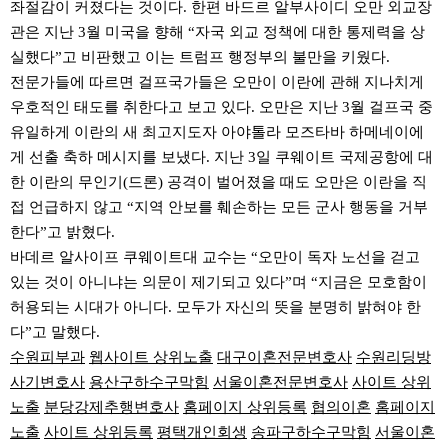
좌절감이 커졌다는 것이다. 한편 바드르 알부사이디 오만 외교장
관은 지난 3월 미국을 향해 “자국 외교 정책에 대한 통제력을 상
실했다”고 비판했고 이는 트럼프 행정부의 불만을 키웠다.
전문가들에 따르면 걸프국가들은 오만이 이란에 관해 지나치게
우호적인 태도를 취한다고 보고 있다. 오만은 지난 3월 걸프국 중
유일하게 이란의 새 최고지도자 아야톨라 모즈타바 하메네이에
게 선출 축하 메시지를 보냈다. 지난 3일 쿠웨이트 국제공항에 대
한 이란의 무인기(드론) 공격이 벌어졌을 때도 오만은 이란을 직
접 언급하지 않고 “지역 안보를 훼손하는 모든 군사 행동을 거부
한다”고 밝혔다.
바데르 알사이프 쿠웨이트대 교수는 “오만이 독자 노선을 걷고
있는 것이 아니냐는 의문이 제기되고 있다”며 “지금은 모호함이
허용되는 시대가 아니다. 모두가 자신의 뜻을 분명히 밝혀야 한
다”고 말했다.
수원피부과
웹사이트 상위노출
대구이혼전문변호사
수원리딩방
사기변호사
용산구하수구막힘
서울이혼전문변호사
사이트 상위
노출
분당강제추행변호사
홈페이지 상위등록
협의이혼
홈페이지
노출
사이트 상위등록
평택개인회생
송파구하수구막힘
서울이혼