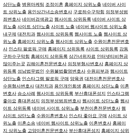
상단노출
병원마케팅
조정이혼
홈페이지 상위노출
네이버 사이
트 상위노출
용인상간녀소송변호사
구로하수구막힘
의정부성범
죄변호사
네이버검색광고
웹사이트 상위등록
네이버 사이트 상
위노출
사이트 상단노출
사이트 노출
네이버 웹사이트 상위노출
내구제
대전치과
웹사이트 상위등록
웹사이트 노출
웹사이트 상
위노출
홈페이지 상위노출
웹사이트 상위노출
수원이혼전문변호
사
인스타 팔로워 구매
홈페이지 상위등록
사이트 상위등록
강동
구하수구막힘
홈페이지 상위등록
상간녀위자료
인터넷티비현금
많이주는곳
김해이혼전문변호사
의정부형사변호사
홈페이지 상
위등록
성남법무법인
수원불법촬영변호사
수원피부과
웹사이트
상단노출
인스타그램 팔로워 구매
양육권
대전이혼전문변호사
수원형사변호사
대전치과
용인개인회생
홈페이지 상단노출
이혼
변호사
승소사례
웹사이트 상위등록
부산휴대폰성지
인스타그램
좋아요
휴대폰성지
의정부성범죄변호사
웹사이트 상단노출
웹사
이트 상위등록
네이버 사이트 상위노출
부천이혼전문변호사
웹
사이트 상단노출
수원이혼변호사
인스타 좋아요 구매
사이트 상
위노출
이혼소송
네이버 웹사이트 상위노출
이혼변호사
홈페이
지 상위노출
고양이혼전문변호사
부산휴대폰성지
홈페이지 상위