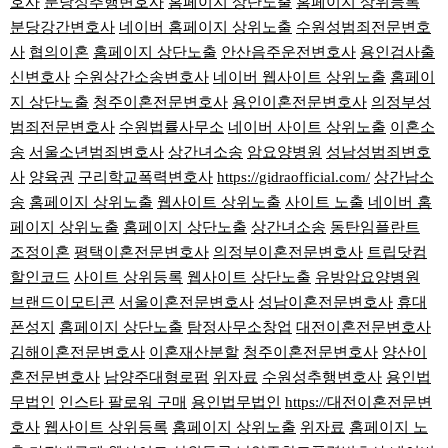
호사
분당성추행변호사
홈페이지 상단노출
홈페이지 상위등록
분당강간변호사
네이버 홈페이지 상위노출
수원성범죄전문변호
사
협의이혼
홈페이지 상단노출
안산음주운전변호사
용인검사출
신변호사
수원상간소송변호사
네이버 웹사이트 상위노출
홈페이
지 상단노출
청주이혼전문변호사
용인이혼전문변호사
의정부성
범죄전문변호사
수원법률사무소
네이버 사이트 상위노출
이혼소
송
서울소년범죄변호사
상간녀소송
암요양병원
성남성범죄변호
사
양육권
구리학교폭력변호사
https://gidraofficial.com/
상간남소
송
홈페이지 상위노출
웹사이트 상위노출
사이트 노출
네이버 홈
페이지 상위노출
홈페이지 상단노출
상간녀소송
동탄임플란트
조정이혼
평택이혼전문변호사
의정부이혼전문변호사
트립닷컴
할인코드
사이트 상위등록
웹사이트 상단노출
유방암요양병원
브랜드이모티콘
서울이혼전문변호사
성남이혼전문변호사
휴대
폰성지
홈페이지 상단노출
탐정사무소창업
대전이혼전문변호사
김해이혼전문변호사
이혼재산분할
청주이혼전문변호사
양산이
혼전문변호사
남양주대형로펌
위자료
수원성추행변호사
용인법
무법인
인스타 팔로워 구매
용인법무법인
https://대전이혼전문변
호사
웹사이트 상위등록
홈페이지 상위노출
위자료
홈페이지 노