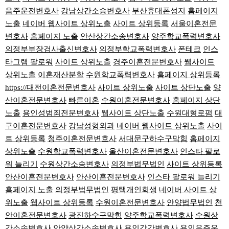
음주운전변호사
강남상간소송변호사
부산휴대폰성지
홈페이지
노출
네이버 웹사이트 상위노출
사이트 상위등록
서울이혼전문
변호사
홈페이지 노출
안산상간소송변호사
양주학교폭력변호사
의정부부장검사출신변호사
의정부학교폭력변호사
폰테크
인스
타그램 팔로워
사이트 상위노출
경주이혼전문변호사
웹사이트
상위노출
이혼재산분할
수원학교폭력변호사
홈페이지 상위등록
https://대전이혼전문변호사
사이트 상위노출
사이트 상단노출
양
산이혼전문변호사
빠른이혼
수원이혼전문변호사
홈페이지 상단
노출
용인성범죄전문변호사
웹사이트 상단노출
수원대형로펌
대
구이혼전문변호사
강남성형외과
네이버 웹사이트 상위노출
사이
트 상위등록
청주이혼전문변호사
서대문구하수구막힘
홈페이지
상위노출
수원학교폭력변호사
울산이혼전문변호사
인스타 팔로
워 늘리기
수원상간소송변호사
의정부법무법인
사이트 상위등록
안산이혼전문변호사
안산이혼전문변호사
인스타 팔로워 늘리기
홈페이지 노출
의정부법무법인
평택개인회생
네이버 사이트 상
위노출
웹사이트 상위등록
수원이혼전문변호사
안양법무법인
천
안이혼전문변호사
광진하수구막힘
양주학교폭력변호사
수원상
간소송변호사
안양상간소송변호사
용인강간변호사
용인음주운