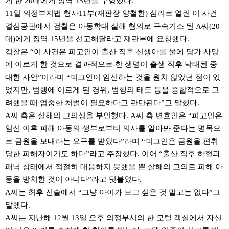
게 한 20대에게 징역 15년을 구형했다.
11일 의정부지법 형사11부(재판장 양철한) 심리로 열린 이 사건
결심공판에서 검찰은 아동학대 살해 혐의로 구속기소 된 A씨(20
대)에게 징역 15년을 선고해달라고 재판부에 요청했다.
검찰은 “이 사건은 피고인이 출산 직후 신생아를 물에 담가 사망
에 이르게 한 것으로 결과적으로 한 생명이 출생 직후 낙태된 중
대한 사안”이라며 “피고인이 임신하는 것을 원치 않았던 점이 있
었지만, 범행에 이르게 된 경위, 범행의 태도 등을 종합적으로 고
려했을 때 엄중한 처벌이 필요하다고 판단된다”고 말했다.
A씨 측은 살해의 고의성을 부인했다. A씨 측 변호인은 “피고인은
임신 이후 피해 아동의 생부로부터 의사를 알아봐 준다는 명목으
로 금원을 보내라는 요구를 받았다”라며 “피고인은 금원을 편취
당한 피해자이기도 하다”라고 주장했다. 이어 “출산 직후 하혈과
패닉 상태에서 적절히 대응하지 못했을 뿐 살해의 고의로 피해 아
동을 방치한 것이 아니다”라고 덧붙였다.
A씨는 최후 진술에서 “그냥 아이가 보고 싶은 것 말고는 없다”고
말했다.
A씨는 지난해 12월 13일 오후 의정부시의 한 모텔 객실에서 자신