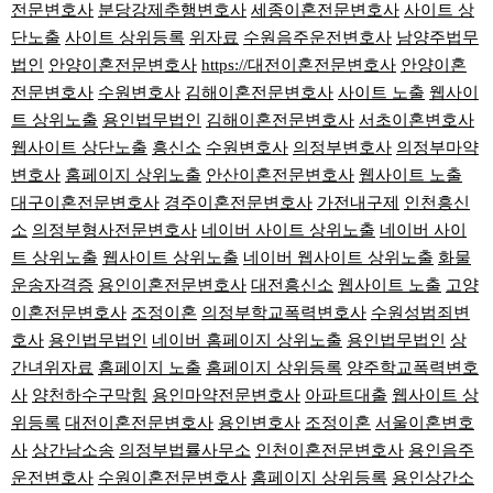
전문변호사
분당강제추행변호사
세종이혼전문변호사
사이트 상
단노출
사이트 상위등록
위자료
수원음주운전변호사
남양주법무
법인
안양이혼전문변호사
https://대전이혼전문변호사
안양이혼
전문변호사
수원변호사
김해이혼전문변호사
사이트 노출
웹사이
트 상위노출
용인법무법인
김해이혼전문변호사
서초이혼변호사
웹사이트 상단노출
흥신소
수원변호사
의정부변호사
의정부마약
변호사
홈페이지 상위노출
안산이혼전문변호사
웹사이트 노출
대구이혼전문변호사
경주이혼전문변호사
가전내구제
인천흥신
소
의정부형사전문변호사
네이버 사이트 상위노출
네이버 사이
트 상위노출
웹사이트 상위노출
네이버 웹사이트 상위노출
화물
운송자격증
용인이혼전문변호사
대전흥신소
웹사이트 노출
고양
이혼전문변호사
조정이혼
의정부학교폭력변호사
수원성범죄변
호사
용인법무법인
네이버 홈페이지 상위노출
용인법무법인
상
간녀위자료
홈페이지 노출
홈페이지 상위등록
양주학교폭력변호
사
양천하수구막힘
용인마약전문변호사
아파트대출
웹사이트 상
위등록
대전이혼전문변호사
용인변호사
조정이혼
서울이혼변호
사
상간남소송
의정부법률사무소
인천이혼전문변호사
용인음주
운전변호사
수원이혼전문변호사
홈페이지 상위등록
용인상간소