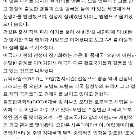
이 낳은 아기를 숨지게 한 혐의를 받는다. 모텔 업주의 신고를 받
고 현장에 출동한 경찰과 소방 당국은 물이 차 있는 세면대에서
신생아를 발견했으며, 심정지 상태였던 아이는 병원으로 옮겨졌
으나 숨졌다.
검찰은 출산 직후 피해 아기를 물이 찬 화장실 세면대에 약 10분
간 방치한 학대 행위가 사망으로 이어졌다고 보고 A씨를 아동학
대 살해 혐의로 기소했다.
미국과 이란의 전쟁이 장기화하는 가운데 ‘중재국’ 오만이 이란과
친밀한 관계를 이어가면서 미국과 다른 걸프국가들과 갈등을 빚
고 있는 것으로 나타났다.
뉴욕타임스(NYT)는 10일(현지시간) 전쟁으로 중동 역내 긴장이
고조되는 중 오만이 도널드 트럼프 미국 행정부의 표적이 되고 걸
프 지역 국가들과도 견해차를 보이고 있다고 전했다.
걸프협력회의(GCC) 6개국 중 하나인 오만은 호르무즈 해협을 사
이에 두고 이란과 마주 보고 있다. 오만은 수십년간 미국과 우호
적인 관계를 맺어왔으며 다른 걸프국가와 달리 이란과도 개방적
인 외교 관계를 맺어왔다. 오만은 사우디아라비아, 아랍에미리트
연합(UAE) 등 주변 강대국과 달리 중립적인 입장을 강조한 ‘조용