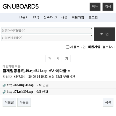
메뉴
검색
1:1문의
FAQ
접속자 53
새글
회원가입
로그인
회
원
로
그
자동로그인
회원가입
정보찾기
인
메인화면 최근
릴게임종류▨ 49.rpd641.top ㎴사이다쿨 ∽
작성자
태린희미
26-06-14 19:33
조회
33회
댓글
0건
http://88.ruq934.top
7회 연결
http://71.rsk396.top
0회 연결
이전글
다음글
목록
본문