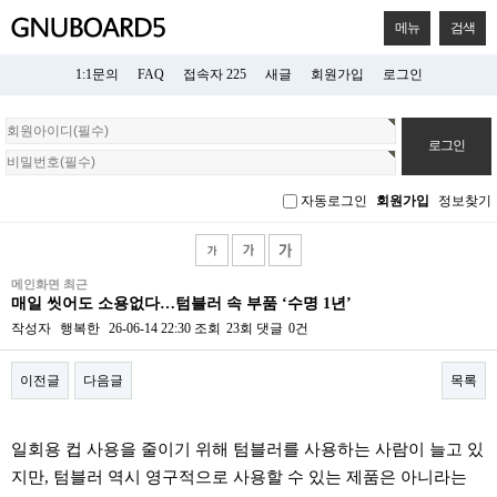
메뉴
검색
1:1문의
FAQ
접속자 225
새글
회원가입
로그인
회
원
로
그
자동로그인
회원가입
정보찾기
인
메인화면 최근
매일 씻어도 소용없다…텀블러 속 부품 ‘수명 1년’
작성자
행복한
26-06-14 22:30
조회
23회
댓글
0건
이전글
다음글
목록
본문
일회용 컵 사용을 줄이기 위해 텀블러를 사용하는 사람이 늘고 있
지만, 텀블러 역시 영구적으로 사용할 수 있는 제품은 아니라는