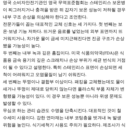
영국 소비자안전기관인 영국 무역표준협회는 스테인리스 보온병
이 찌그러지거나 충격을 받은 뒤 갑자기 보온 성능이 저하될 경우
내부 구조 손상을 의심해야 한다고 조언한다.
전문가들이 꼽는 대표적인 교체 신호는 세 가지다. 첫 번째는 보
온·보냉 기능 저하다. 뜨거운 음료를 넣었는데 외부 표면까지 뜨
거워지거나, 차가운 물이 금세 미지근해진다면 진공 구조가 손상
됐을 가능성이 높다.
두 번째는 내부 녹과 깊은 흠집이다. 미국 식품의약국(FDA)은 식
품용 금속 용기의 깊은 스크래치나 손상 부위가 세균 번식의 거점
이 될 수 있다고 설명한다. 특히 스테인리스 표면이 손상되면 세
척이 어려워지고 오염물질이 남기 쉬워진다.
세 번째는 뚜껑이나 결합부 이상이다. 패킹을 교체했는데도 물이
새거나 뚜껑이 제대로 닫히지 않는다면 플라스틱 부품 자체가 변
형됐을 가능성이 있다. 이 경우 보온 성능뿐 아니라 위생 문제도
발생할 수 있다.
무심코 하는 관리 습관도 수명을 단축시킨다. 대표적인 것이 철
수세미 사용이다. 강한 연마재는 내부 코팅층을 벗겨내 녹 발생
위험을 높인다. 식기세척기 사용도 주의가 필요하다. 제조사가 식