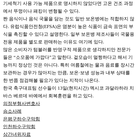
기세척기 사용 가능 제품으로 명시하지 않았다면 고온 건조 과정
에서 뚜껑이나 패킹이 변형될 수 있다.
짠 음식이나 음식 국물을 담는 것도 일반 보온병에는 적합하지 않
다. 유럽식품안전청(EFSA)은 염분이 높은 식품이 금속 표면의 부
식을 촉진할 수 있다고 설명한다. 일부 보온병 제조사들이 국물용
전용 제품을 별도로 판매하는 이유도 여기에 있다.
많은 소비자가 텀블러를 반영구적 제품으로 생각하지만 전문가
들은 “소모품에 가깝다”고 말한다. 겉모습이 멀쩡하다고 해서 기
능까지 정상인 것은 아니다. 특히 여름철에는 물과 음료를 장시간
보관하는 경우가 많아지는 만큼, 보온·보냉 성능과 내부 상태를
한 번쯤 점검해볼 필요가 있다는 지적이 나온다.
한국 축구대표팀 선수들이 13일(현지시간) 멕시코 과달라하라 치
바스 베르데 바예에서 회복훈련을 하고 있다.
의정부형사변호사
승소사례
은평구하수구막힘
인천하수구막힘
상간녀위자료