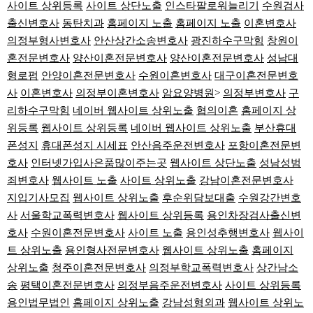
사이트 상위등록
사이트 상단노출
인스타팔로워늘리기
수원검사
출신변호사
동탄치과
홈페이지 노출
홈페이지 노출
이혼변호사
의정부형사변호사
안산상간소송변호사
광진하수구막힘
창원이
혼전문변호사
양산이혼전문변호사
양산이혼전문변호사
성남대
형로펌
안양이혼전문변호사
수원이혼변호사
대구이혼전문변호
사
이혼변호사
의정부이혼변호사
암요양병원
>
의정부변호사
구
리하수구막힘
네이버 웹사이트 상위노출
협의이혼
홈페이지 상
위등록
웹사이트 상위등록
네이버 웹사이트 상위노출
부산휴대
폰성지
휴대폰성지 시세표
안산음주운전변호사
포항이혼전문변
호사
인터넷가입사은품많이주는곳
웹사이트 상단노출
성남성범
죄변호사
웹사이트 노출
사이트 상위노출
강남이혼전문변호사
지입기사모집
웹사이트 상위노출
후순위담보대출
수원강간변호
사
서울학교폭력변호사
웹사이트 상위등록
용인차장검사출신변
호사
수원이혼전문변호사
사이트 노출
용인성추행변호사
웹사이
트 상위노출
용인형사전문변호사
웹사이트 상위노출
홈페이지
상위노출
청주이혼전문변호사
의정부학교폭력변호사
상간남소
송
평택이혼전문변호사
의정부음주운전변호사
사이트 상위등록
용인법무법인
홈페이지 상위노출
강남성형외과
웹사이트 상위노