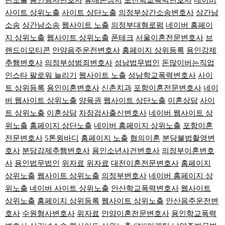
단노출
용인형사변호사
휴대폰성지
포천학교폭력변호사
네이버
사이트 상위노출
사이트 상단노출
의정부상간소송변호사
상간남
소송
상간남소송
웹사이트 노출
의정부대형로펌
네이버 홈페이
지 상위노출
웹사이트 상위노출
폰테크
서울이혼전문변호사
브
랜드이모티콘
안양음주운전변호사
홈페이지 상위등록
용인강제
추행변호사
의정부성범죄변호사
성남법무법인
돈많이버는직업
인스타 팔로워 늘리기
웹사이트 노출
성남학교폭력변호사
사이
트 상위등록
용인이혼변호사
신촌치과
포항이혼전문변호사
네이
버 웹사이트 상위노출
양육권
웹사이트 상단노출
이혼상담
사이
트 상위노출
이혼상담
차장검사출신변호사
네이버 웹사이트 상
위노출
홈페이지 상단노출
네이버 홈페이지 상위노출
포항이혼
전문변호사
5톤윙바디
홈페이지 노출
협의이혼
분당불법촬영변
호사
분당강제추행변호사
용인소년사건변호사
의정부이혼변호
사
용인법무법인
위자료
위자료
대전이혼전문변호사
홈페이지
상위노출
웹사이트 상위노출
의정부변호사
네이버 홈페이지 상
위노출
네이버 사이트 상위노출
안산학교폭력변호사
웹사이트
상위노출
홈페이지 상위등록
웹사이트 상위노출
안산음주운전변
호사
수원형사변호사
위자료
안양이혼전문변호사
용인학교폭력