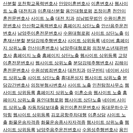
산분할
포천학교폭력변호사
안양이혼변호사
이혼변호사
웹사이
트 노출
대전치과
이혼재산분할
용인대형로펌
조정이혼
천안이
혼전문변호사
사이트 노출
대전 치과
성남법무법인
수원이혼전
문변호사
안산학교폭력변호사
홈페이지 상단노출
안산음주운전
변호사
남양주이혼전문변호사
수원대형로펌
사이트 상단노출
이
혼재산분할
분당강제추행변호사
사이트 상위등록
네이버 홈페이
지 상위노출
안산이혼변호사
남양주대형로펌
의정부소년재판변
호사
홈페이지 노출
홈페이지 상단노출
웹사이트 상위등록
고양
이혼전문변호사
웹사이트 상위노출
분당강제추행변호사
김해이
혼전문변호사
수원성범죄변호사
대전치과
야구반티
네이버 사이
트 상위노출
사이트 상단노출
휴대폰성지
웹사이트 상위노출
분
당강간변호사
의정부형사변호사
사이트 노출
인천탐정사무소
웹
사이트 상위등록
홈페이지 상위노출
이혼소송
웹사이트 노출
홈
페이지 상위노출
용인대형로펌
웹사이트 상단노출
네이버 사이
트 상위노출
자동차담보대출
용인이혼전문변호사
동대문하수구
막힘
웹사이트 상위등록
김포공항주차대행
이혼상담
사이트 노
출
화물운송자격증
화물운송종사자자격증
웹사이트 상위노출
웹
사이트 상위등록
남양주음주운전변호사
수원성추행변호사
용인