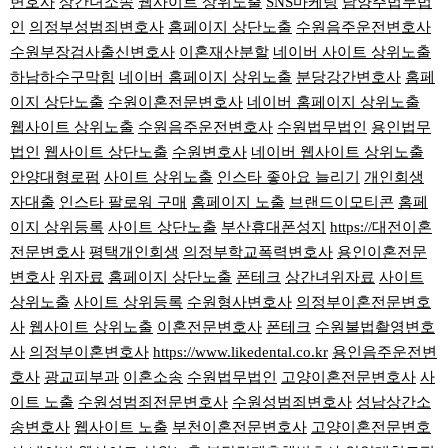
변호사
상간녀소송
웹사이트 상위노출
SNS마케팅
남양주법무법
인
의정부성범죄변호사
홈페이지 상단노출
수원음주운전변호사
수원부장검사출신변호사
이혼재산분할
네이버 사이트 상위노출
하남하수구막힘
네이버 홈페이지 상위노출
분당강간변호사
홈페
이지 상단노출
수원이혼전문변호사
네이버 홈페이지 상위노출
웹사이트 상위노출
수원음주운전변호사
수원법무법인
용인법무
법인
웹사이트 상단노출
수원변호사
네이버 웹사이트 상위노출
안양대형로펌
사이트 상위노출
인스타 좋아요 늘리기
개인회생
자대출
인스타 팔로워 구매
홈페이지 노출
브랜드이모티콘
홈페
이지 상위등록
사이트 상단노출
부산휴대폰성지
https://대전이혼
전문변호사
평택개인회생
의정부학교폭력변호사
용인이혼전문
변호사
위자료
홈페이지 상단노출
폰테크
상간녀위자료
사이트
상위노출
사이트 상위등록
수원형사변호사
의정부이혼전문변호
사
웹사이트 상위노출
이혼전문변호사
폰테크
수원불법촬영변호
사
의정부이혼변호사
https://www.likedental.co.kr
용인음주운전변
호사
광교피부과
이혼소송
수원법무법인
고양이혼전문변호사
사
이트 노출
수원성범죄전문변호사
수원성범죄변호사
성남상간소
송변호사
웹사이트 노출
부천이혼전문변호사
고양이혼전문변호