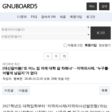
메뉴
검색
1:1문의
FAQ
접속자 194
새글
회원가입
로그인
회
원
로
그
자동로그인
회원가입
정보찾기
인
메인화면 최근
[대신알아봄]‘또 어느 집 자제 대학 갈 차례냐’···지역의사제, ‘누구를·
어떻게 남길지’가 없다
작성자
행복한
26-06-14 22:45
조회
29회
댓글
0건
이전글
다음글
목록
본문
2027학년도 대학입학부터 ‘지역의사제(지역의사선발전형)’라는