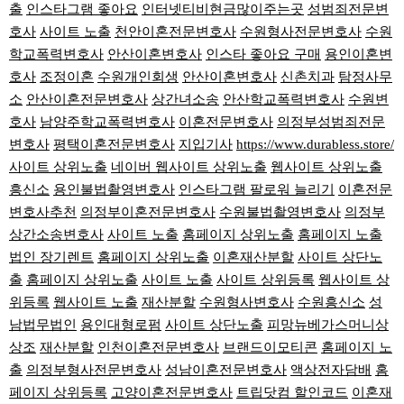
출
인스타그램 좋아요
인터넷티비현금많이주는곳
성범죄전문변
호사
사이트 노출
천안이혼전문변호사
수원형사전문변호사
수원
학교폭력변호사
안산이혼변호사
인스타 좋아요 구매
용인이혼변
호사
조정이혼
수원개인회생
안산이혼변호사
신촌치과
탐정사무
소
안산이혼전문변호사
상간녀소송
안산학교폭력변호사
수원변
호사
남양주학교폭력변호사
이혼전문변호사
의정부성범죄전문
변호사
평택이혼전문변호사
지입기사
https://www.durabless.store/
사이트 상위노출
네이버 웹사이트 상위노출
웹사이트 상위노출
흥신소
용인불법촬영변호사
인스타그램 팔로워 늘리기
이혼전문
변호사추천
의정부이혼전문변호사
수원불법촬영변호사
의정부
상간소송변호사
사이트 노출
홈페이지 상위노출
홈페이지 노출
법인 장기렌트
홈페이지 상위노출
이혼재산분할
사이트 상단노
출
홈페이지 상위노출
사이트 노출
사이트 상위등록
웹사이트 상
위등록
웹사이트 노출
재산분할
수원형사변호사
수원흥신소
성
남법무법인
용인대형로펌
사이트 상단노출
피망뉴베가스머니상
상조
재산분할
인천이혼전문변호사
브랜드이모티콘
홈페이지 노
출
의정부형사전문변호사
성남이혼전문변호사
액상전자담배
홈
페이지 상위등록
고양이혼전문변호사
트립닷컴 할인코드
이혼재