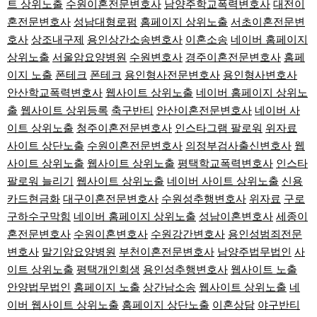
트 상위노출
수원이혼전문변호사
남양주학교폭력변호사
대전이
혼전문변호사
성남대형로펌
홈페이지 상위노출
서초이혼전문변
호사
상조내구제
용인상간소송변호사
이혼소송
네이버 홈페이지
상위노출
서울암요양병원
수원변호사
경주이혼전문변호사
홈페
이지 노출
폰테크
폰테크
용인형사전문변호사
용인형사변호사
안산학교폭력변호사
웹사이트 상위노출
네이버 홈페이지 상위노
출
웹사이트 상위등록
축구반티
안산이혼전문변호사
네이버 사
이트 상위노출
청주이혼전문변호사
인스타그램 팔로워
위자료
사이트 상단노출
수원이혼전문변호사
의정부검사출신변호사
웹
사이트 상위노출
웹사이트 상위노출
평택학교폭력변호사
인스타
팔로워 늘리기
웹사이트 상위노출
네이버 사이트 상위노출
신용
카드현금화
대구이혼전문변호사
수원성추행변호사
위자료
구로
구하수구막힘
네이버 홈페이지 상위노출
성남이혼변호사
세종이
혼전문변호사
수원이혼변호사
수원강간변호사
용인성범죄전문
변호사
말기암요양병원
부천이혼전문변호사
남양주법무법인
사
이트 상위노출
평택개인회생
용인성추행변호사
웹사이트 노출
안양법무법인
홈페이지 노출
상간남소송
웹사이트 상위노출
네
이버 웹사이트 상위노출
홈페이지 상단노출
이혼상담
야구반티