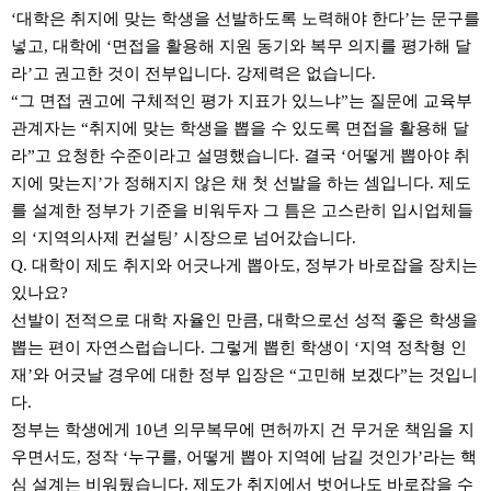
‘대학은 취지에 맞는 학생을 선발하도록 노력해야 한다’는 문구를
넣고, 대학에 ‘면접을 활용해 지원 동기와 복무 의지를 평가해 달
라’고 권고한 것이 전부입니다. 강제력은 없습니다.
“그 면접 권고에 구체적인 평가 지표가 있느냐”는 질문에 교육부
관계자는 “취지에 맞는 학생을 뽑을 수 있도록 면접을 활용해 달
라”고 요청한 수준이라고 설명했습니다. 결국 ‘어떻게 뽑아야 취
지에 맞는지’가 정해지지 않은 채 첫 선발을 하는 셈입니다. 제도
를 설계한 정부가 기준을 비워두자 그 틈은 고스란히 입시업체들
의 ‘지역의사제 컨설팅’ 시장으로 넘어갔습니다.
Q. 대학이 제도 취지와 어긋나게 뽑아도, 정부가 바로잡을 장치는
있나요?
선발이 전적으로 대학 자율인 만큼, 대학으로선 성적 좋은 학생을
뽑는 편이 자연스럽습니다. 그렇게 뽑힌 학생이 ‘지역 정착형 인
재’와 어긋날 경우에 대한 정부 입장은 “고민해 보겠다”는 것입니
다.
정부는 학생에게 10년 의무복무에 면허까지 건 무거운 책임을 지
우면서도, 정작 ‘누구를, 어떻게 뽑아 지역에 남길 것인가’라는 핵
심 설계는 비워뒀습니다. 제도가 취지에서 벗어나도 바로잡을 수