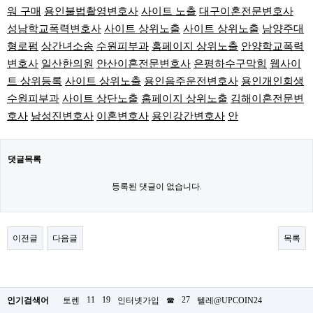
워 구매
용인불법촬영변호사
사이트 노출
대구이혼전문변호사
성남학교폭력변호사
사이트 상위노출
사이트 상위노출
남양주대
형로펌
상간녀소송
수원피부과
홈페이지 상위노출
안양학교폭력
변호사
일산한의원
안산이혼전문변호사
은평하수구막힘
웹사이
트 상위등록
사이트 상위노출
용인음주운전변호사
용인개인회생
수원피부과
사이트 상단노출
홈페이지 상위노출
김해이혼전문변
호사
남성진변호사
이혼변호사
용인강간변호사
안
댓글목록
등록된 댓글이 없습니다.
이전글
다음글
목록
11
19
27
인기검색어
토렌
인터넷가입
☎
텔레@UPCOIN24