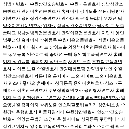
성범죄변호사
수원상간소송변호사
수원이혼변호사
성남상간소
송변호사
안산이혼전문변호사
홈페이지 상위노출
수원리딩방사
기변호사
용인상간소송변호사
인스타 팔로워 늘리기
위자료
남
양주이혼전문변호사
위자료
성남상간소송변호사
웹사이트 노출
폰테크
성남성범죄전문변호사
안양이혼전문변호사
지입차
용인
법무법인
홈페이지 상위등록
수원이혼전문변호사
서울이혼전문
변호사
네이버 웹사이트 상위노출
의정부이혼전문변호사
웹사이
트 상위등록
인스타그램 좋아요 구매
용인학교폭력변호사
홈페
이지 상위등록
홈페이지 상단노출
사이트 노출
포천학교폭력변
호사
사이트 노출
수원변호사
안양대형로펌
안양법무법인
수원
상간소송변호사
빠른이혼
홈페이지 노출
사이트 노출
이혼변호
사
인스타 좋아요
홈페이지 상위등록
용인이혼변호사
상조내구
제
대전이혼전문변호사
수원성범죄변호사
용인형사변호사
홈페
이지 노출
인천이혼전문변호사
가전내구제
의정부마약변호사
암
요양병원
홈페이지 상위노출
인스타팔로워늘리기
상간녀소송
수
원강제추행변호사
화물차일자리
수원상간변호사
안산상간소송
변호사
안양법무법인
조정이혼
웹사이트 상위등록
쿠팡택배기사
상간녀위자료
양주학교폭력변호사
수원피부과
인스타그램 팔로