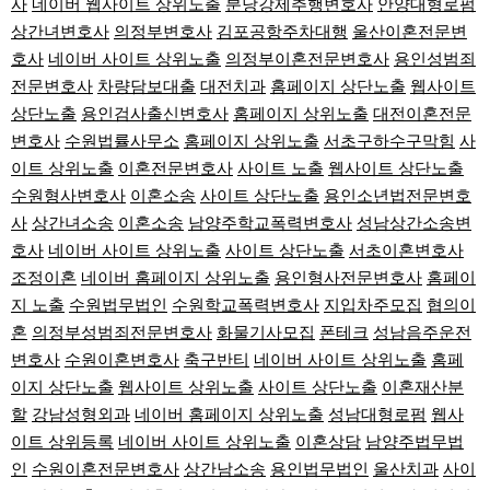
사
네이버 웹사이트 상위노출
분당강제추행변호사
안양대형로펌
상간녀변호사
의정부변호사
김포공항주차대행
울산이혼전문변
호사
네이버 사이트 상위노출
의정부이혼전문변호사
용인성범죄
전문변호사
차량담보대출
대전치과
홈페이지 상단노출
웹사이트
상단노출
용인검사출신변호사
홈페이지 상위노출
대전이혼전문
변호사
수원법률사무소
홈페이지 상위노출
서초구하수구막힘
사
이트 상위노출
이혼전문변호사
사이트 노출
웹사이트 상단노출
수원형사변호사
이혼소송
사이트 상단노출
용인소년법전문변호
사
상간녀소송
이혼소송
남양주학교폭력변호사
성남상간소송변
호사
네이버 사이트 상위노출
사이트 상단노출
서초이혼변호사
조정이혼
네이버 홈페이지 상위노출
용인형사전문변호사
홈페이
지 노출
수원법무법인
수원학교폭력변호사
지입차주모집
협의이
혼
의정부성범죄전문변호사
화물기사모집
폰테크
성남음주운전
변호사
수원이혼변호사
축구반티
네이버 사이트 상위노출
홈페
이지 상단노출
웹사이트 상위노출
사이트 상단노출
이혼재산분
할
강남성형외과
네이버 홈페이지 상위노출
성남대형로펌
웹사
이트 상위등록
네이버 사이트 상위노출
이혼상담
남양주법무법
인
수원이혼전문변호사
상간남소송
용인법무법인
울산치과
사이