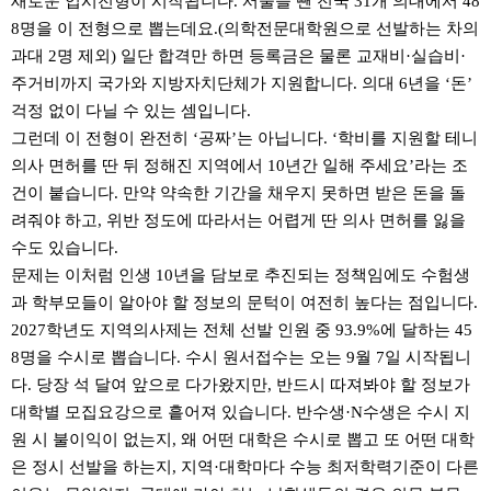
새로운 입시전형이 시작됩니다. 서울을 뺀 전국 31개 의대에서 48
8명을 이 전형으로 뽑는데요.(의학전문대학원으로 선발하는 차의
과대 2명 제외) 일단 합격만 하면 등록금은 물론 교재비·실습비·
주거비까지 국가와 지방자치단체가 지원합니다. 의대 6년을 ‘돈’
걱정 없이 다닐 수 있는 셈입니다.
그런데 이 전형이 완전히 ‘공짜’는 아닙니다. ‘학비를 지원할 테니
의사 면허를 딴 뒤 정해진 지역에서 10년간 일해 주세요’라는 조
건이 붙습니다. 만약 약속한 기간을 채우지 못하면 받은 돈을 돌
려줘야 하고, 위반 정도에 따라서는 어렵게 딴 의사 면허를 잃을
수도 있습니다.
문제는 이처럼 인생 10년을 담보로 추진되는 정책임에도 수험생
과 학부모들이 알아야 할 정보의 문턱이 여전히 높다는 점입니다.
2027학년도 지역의사제는 전체 선발 인원 중 93.9%에 달하는 45
8명을 수시로 뽑습니다. 수시 원서접수는 오는 9월 7일 시작됩니
다. 당장 석 달여 앞으로 다가왔지만, 반드시 따져봐야 할 정보가
대학별 모집요강으로 흩어져 있습니다. 반수생·N수생은 수시 지
원 시 불이익이 없는지, 왜 어떤 대학은 수시로 뽑고 또 어떤 대학
은 정시 선발을 하는지, 지역·대학마다 수능 최저학력기준이 다른