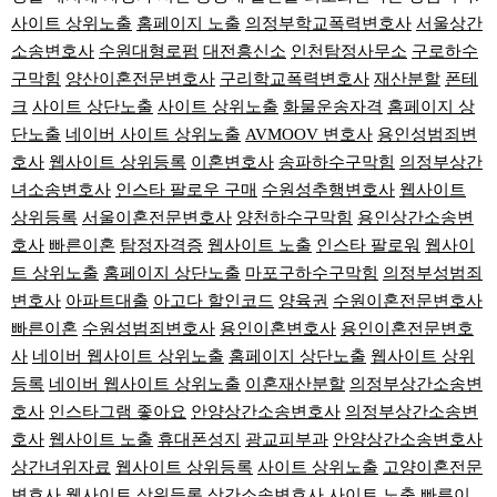
사이트 상위노출
홈페이지 노출
의정부학교폭력변호사
서울상간
소송변호사
수원대형로펌
대전흥신소
인천탐정사무소
구로하수
구막힘
양산이혼전문변호사
구리학교폭력변호사
재산분할
폰테
크
사이트 상단노출
사이트 상위노출
화물운송자격
홈페이지 상
단노출
네이버 사이트 상위노출
AVMOOV 변호사
용인성범죄변
호사
웹사이트 상위등록
이혼변호사
송파하수구막힘
의정부상간
녀소송변호사
인스타 팔로우 구매
수원성추행변호사
웹사이트
상위등록
서울이혼전문변호사
양천하수구막힘
용인상간소송변
호사
빠른이혼
탐정자격증
웹사이트 노출
인스타 팔로워
웹사이
트 상위노출
홈페이지 상단노출
마포구하수구막힘
의정부성범죄
변호사
아파트대출
아고다 할인코드
양육권
수원이혼전문변호사
빠른이혼
수원성범죄변호사
용인이혼변호사
용인이혼전문변호
사
네이버 웹사이트 상위노출
홈페이지 상단노출
웹사이트 상위
등록
네이버 웹사이트 상위노출
이혼재산분할
의정부상간소송변
호사
인스타그램 좋아요
안양상간소송변호사
의정부상간소송변
호사
웹사이트 노출
휴대폰성지
광교피부과
안양상간소송변호사
상간녀위자료
웹사이트 상위등록
사이트 상위노출
고양이혼전문
변호사
웹사이트 상위등록
상간소송변호사
사이트 노출
빠른이