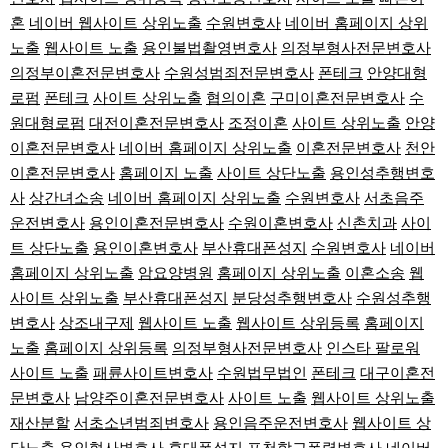
혼
네이버 웹사이트 상위노출
수원변호사
네이버 홈페이지 상위
노출
웹사이트 노출
용인불법촬영변호사
의정부형사전문변호사
의정부이혼전문변호사
수원성범죄전문변호사
폰테크
안양대형
로펌
폰테크
사이트 상위노출
협의이혼
구미이혼전문변호사
수
원대형로펌
대전이혼전문변호사
조정이혼
사이트 상위노출
안양
이혼전문변호사
네이버 홈페이지 상위노출
이혼전문변호사
천안
이혼전문변호사
홈페이지 노출
사이트 상단노출
용인성추행변호
사
상간녀소송
네이버 홈페이지 상위노출
수원변호사
서초음주
운전변호사
용인이혼전문변호사
수원이혼변호사
신촌치과
사이
트 상단노출
용인이혼변호사
부산휴대폰성지
수원변호사
네이버
홈페이지 상위노출
암요양병원
홈페이지 상위노출
이혼소송
웹
사이트 상위노출
부산휴대폰성지
분당성추행변호사
수원성추행
변호사
상조내구제
웹사이트 노출
웹사이트 상위등록
홈페이지
노출
홈페이지 상위등록
의정부형사전문변호사
인스타 팔로워
사이트 노출
패륜사이트변호사
수원법무법인
폰테크
대구이혼전
문변호사
남양주이혼전문변호사
사이트 노출
웹사이트 상위노출
재산분할
서초소년범죄변호사
용인음주운전변호사
웹사이트 상