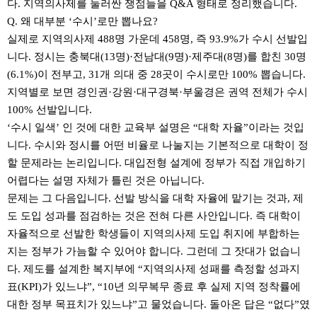
다. 지역의사제를 둘러싼 쟁점들을 Q&A 형태로 정리했습니다.
Q. 왜 대부분 ‘수시’로만 뽑나요?
실제로 지역의사제 488명 가운데 458명, 즉 93.9%가 수시 선발입
니다. 정시는 충북대(13명)·전남대(9명)·제주대(8명)를 합친 30명
(6.1%)이 전부고, 31개 의대 중 28곳이 수시로만 100% 뽑습니다.
지역별로 보면 경인권·강원·대구경북·부울경은 권역 전체가 수시
100% 선발입니다.
‘수시 일색’ 인 것에 대한 교육부 설명은 “대학 자율”이라는 것입
니다. 수시와 정시를 어떤 비율로 나눌지는 기본적으로 대학이 정
할 문제라는 논리입니다. 대입전형 설계에 정부가 직접 개입하기
어렵다는 설명 자체가 틀린 것은 아닙니다.
문제는 그 다음입니다. 선발 방식을 대학 자율에 맡기는 것과, 제
도 도입 성과를 점검하는 것은 전혀 다른 사안입니다. 즉 대학이
자율적으로 선발한 학생들이 지역의사제 도입 취지에 부합하는
지는 정부가 가늠할 수 있어야 합니다. 그런데 그 잣대가 없습니
다. 제도를 설계한 복지부에 “지역의사제 성패를 측정할 성과지
표(KPI)가 있느냐”, “10년 의무복무 종료 후 실제 지역 정착률에
대한 정부 목표치가 있느냐”고 물었습니다. 돌아온 답은 “없다”였