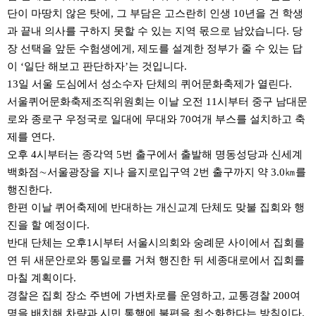
단이 마땅치 않은 탓에, 그 부담은 고스란히 인생 10년을 건 학생
과 끝내 의사를 구하지 못할 수 있는 지역 몫으로 남았습니다. 당
장 선택을 앞둔 수험생에게, 제도를 설계한 정부가 줄 수 있는 답
이 ‘일단 해보고 판단하자’는 것입니다.
13일 서울 도심에서 성소수자 단체의 퀴어문화축제가 열린다.
서울퀴어문화축제조직위원회는 이날 오전 11시부터 중구 남대문
로와 종로구 우정국로 일대에 무대와 70여개 부스를 설치하고 축
제를 연다.
오후 4시부터는 종각역 5번 출구에서 출발해 명동성당과 신세계
백화점∼서울광장을 지나 을지로입구역 2번 출구까지 약 3.0㎞를
행진한다.
한편 이날 퀴어축제에 반대하는 개신교계 단체도 맞불 집회와 행
진을 할 예정이다.
반대 단체는 오후1시부터 서울시의회와 숭례문 사이에서 집회를
연 뒤 새문안로와 통일로를 거쳐 행진한 뒤 세종대로에서 집회를
마칠 계획이다.
경찰은 집회 장소 주변에 가변차로를 운영하고, 교통경찰 200여
명을 배치해 차량과 시민 통행에 불편을 최소화한다는 방침이다.