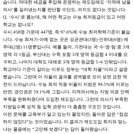
습니다. 막대한 세금을 투입해 운영하는 제도임에도 ‘지역에 남을
의사’를 길러냈는지를 판단할 수단도, 의지도 없다는 것입니다.
Q. ‘수시’로 뽑는데, 왜 어떤 학교는 수능 최저등급이 있고 어떤
학교는 없나요?
수시 458명 가운데 447명, 즉 97.6%에 수능 최저학력기준이 붙습
니다. 수능 최저가 아예 없는 곳은 성균관대(3명)·인하대(6명)·제
주대(2명) 11명뿐입니다. 예를 들어, 가천대는 국·수·영·탐 중 3개
영역 각 1등급, 부산대는 수학 포함 3개 영역 등급합 4 이내를 요
구하고, 나머지 대학도 대체로 3개 영역 등급합 5~6 안팎입니다.
학교마다 기준이 갈리는 이유도 정부는 “대학 자율”이라고 설명
했습니다. 그런데 이 자율의 결과를 권역별로 모아 보면 묘한 역
전이 드러납니다. 수능 최저 적용 비율이 지방은 99.5%에 이르는
반면, 경인권은 59.1%에 그칩니다. 지역의사제는 지방 의료 인력
부족을 완화하겠다며 도입한 제도입니다. 그런데 의사가 부족한
지방일수록 성적 등 입학 관문이 더 촘촘한 구조인 것입니다.
이런 문제를 교육부가 알고 있는지 물었지만, 돌아온 답은 “점검
하지 않았다”는 것이었습니다. 이 결과가 제도도입 취지와 맞느
냐는 물음에는 “고민해 보겠다”는 답이 돌아왔습니다.