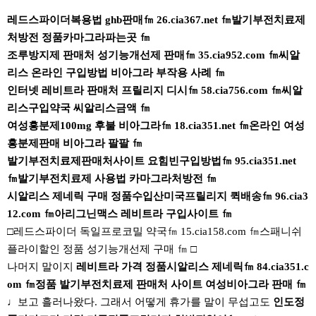
본문
레드스파이더복용법 ghb판매㎙ 26.cia367.net ㎙발기부전치료제
처방전 정품카마그라파는곳 ㎙
조루방지제 판매처 성기능개선제 판매㎙ 35.cia952.com ㎙씨알
리스 온라인 구입방법 비아그라 부작용 사례 ㎙
인터넷 레비트라 판매처 프릴리지 디시㎙ 58.cia756.com ㎙씨알
리스구입약국 씨알리스금액 ㎙
여성흥분제100mg 후불 비아그라㎙ 18.cia351.net ㎙온라인 여성
흥분제판매 비아그라 팔팔 ㎙
발기부전치료제판매처사이트 요힘빈구입방법㎙ 95.cia351.net
㎙발기부전치료제 사용법 카마그라처방전 ㎙
시알리스 제네릭 구매 정품수입산미국프릴리지 퀵배송㎙ 96.cia3
12.com ㎙아리그닌맥스 레비트라 구입사이트 ㎙
□레드스파이더 독일프로코밀 약국㎙ 15.cia158.com ㎙스패니쉬
플라이할인 정품 성기능개선제 구매 ㎙ □
나머지 말이지
레비트라 가격 정품시알리스 제네릭㎙ 84.cia351.c
om ㎙정품 발기부전치료제 판매처 사이트 여성비아그라 판매 ㎙
♩보고 흘러나왔다. 그래서 어떻게 휴가를 말이 무섭고도
인도정