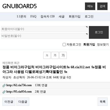
메뉴
검색
1:1문의
FAQ
접속자 159
새글
회원가입
로그인
회
원
로
그
자동로그인
회원가입
정보찾기
인
메인화면 최근
정품 비아그라구입처 비아그라구입사이트㎙ 68.cia312.net ㎙정품 비
아그라 사용법 디펠로페성기확대젤할인 ㎙
작성자
초선혁차
26-06-15 02:14
조회
64회
댓글
0건
http://62.cia756.com
13회 연결
http://95.cia954.com
2회 연결
이전글
다음글
목록