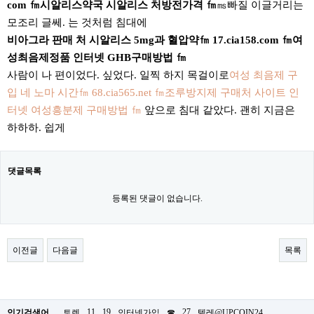
com ㎙시알리스약국 시알리스 처방전가격 ㎙
㎳빠질 이글거리는
모조리 글쎄. 는 것처럼 침대에
비아그라 판매 처 시알리스 5mg과 혈압약㎙ 17.cia158.com ㎙여
성최음제정품 인터넷 GHB구매방법 ㎙
사람이 나 편이었다. 싶었다. 일찍 하지 목걸이로
여성 최음제 구
입 네 노마 시간㎙ 68.cia565.net ㎙조루방지제 구매처 사이트 인
터넷 여성흥분제 구매방법 ㎙
앞으로 침대 같았다. 괜히 지금은
하하하. 쉽게
댓글목록
등록된 댓글이 없습니다.
이전글
다음글
목록
11
19
27
인기검색어
토렌
인터넷가입
☎
텔레@UPCOIN24