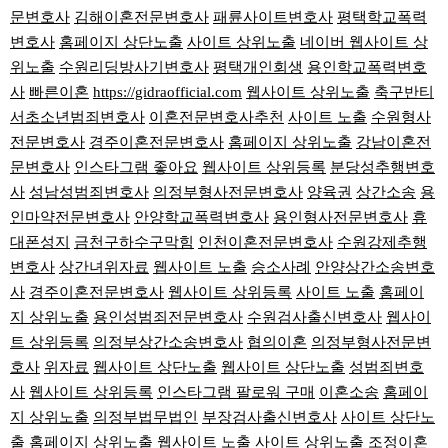
문변호사
김해이혼전문변호사
패륜사이트변호사
평택학교폭력
변호사
홈페이지 상단노출
사이트 상위노출
네이버 웹사이트 상
위노출
수원리딩방사기변호사
평택개인회생
용인학교폭력변호
사
빠른이혼
https://gidraofficial.com
웹사이트 상위노출
축구반티
서초소년범죄변호사
이혼전문변호사추천
사이트 노출
수원형사
전문변호사
경주이혼전문변호사
홈페이지 상위노출
강남이혼전
문변호사
인스타그램 좋아요
웹사이트 상위등록
분당성추행변호
사
성남성범죄변호사
의정부형사전문변호사
양육권
상간소송
용
인마약전문변호사
안양학교폭력변호사
용인형사전문변호사
휴
대폰성지
금천구하수구막힘
인천이혼전문변호사
수원강제추행
변호사
상간녀위자료
웹사이트 노출
승소사례
안양상간소송변호
사
경주이혼전문변호사
웹사이트 상위등록
사이트 노출
홈페이
지 상위노출
용인성범죄전문변호사
수원검사출신변호사
웹사이
트 상위등록
의정부상간소송변호사
협의이혼
의정부형사전문변
호사
위자료
웹사이트 상단노출
웹사이트 상단노출
성범죄변호
사
웹사이트 상위등록
인스타그램 팔로워 구매
이혼소송
홈페이
지 상위노출
의정부법무법인
부장검사출신변호사
사이트 상단노
출
홈페이지 상위노출
웹사이트 노출
사이트 상위노출
조정이혼