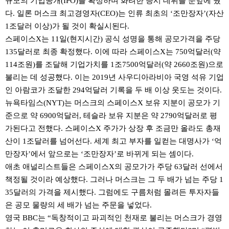
규모의 기업공개(IPO)를 확정하며 화려한 증시 데뷔를 눈앞에 뒀
다. 일론 머스크 최고경영자(CEO)는 인류 최초의 ‘조만장자’(자산
1조달러 이상)가 될 것이 확실시된다.
스페이스X는 11일(현지시간) 공식 성명을 통해 공모가격을 주당
135달러로 최종 확정했다. 이에 따라 스페이스X는 750억달러(약
114조원)를 조달해 기업가치를 1조7500억달러(약 2660조원)으로
불리는 데 성공했다. 이는 2019년 사우디아라비아 국영 석유 기업
인 아람코가 조달한 294억달러 기록을 두 배 이상 웃도는 것이다.
뉴욕타임스(NYT)는 머스크의 스페이스X 보유 지분이 공모가 기
준으로 약 6900억달러, 테슬라 보유 지분은 약 2790억달러로 평
가된다고 전했다. 스페이스X 주가가 상장 후 조금만 올라도 총재
산이 1조달러를 넘어선다. 세계 최고 부자를 일컫는 대명사가 ‘억
만장자’에서 앞으로는 ‘조만장자’로 바뀌게 되는 셈이다.
애초 애널리스트들은 스페이스X의 공모가가 주당 63달러 선에서
책정될 것이라 예상했다. 그러나 머스크는 그 두 배가 넘는 주당 1
35달러의 가격을 제시했다. 그럼에도 구름처럼 몰려든 투자자들
은 공모 물량의 세 배가 넘는 주문을 넣었다.
영국 BBC는 “독창적이고 파괴적인 천재로 불리는 머스크가 경영