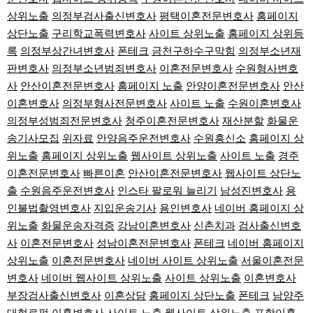
상위노출
의정부검사출신변호사
평택이혼전문변호사
홈페이지
상단노출
구리학교폭력변호사
사이트 상위노출
홈페이지 상위등
록
의정부상간녀변호사
폰테크
금천구하수구막힘
의정부소년재
판변호사
의정부소년범죄변호사
이혼전문변호사
수원형사변호
사
안산이혼전문변호사
홈페이지 노출
안양이혼전문변호사
안산
이혼변호사
의정부형사전문변호사
사이트 노출
수원이혼변호사
의정부성범죄전문변호사
청주이혼전문변호사
재산분할
화물운
송기사모집
위자료
안양음주운전변호사
수원흥신소
홈페이지 상
위노출
홈페이지 상위노출
웹사이트 상위노출
사이트 노출
경주
이혼전문변호사
빠른이혼
안산이혼전문변호사
웹사이트 상단노
출
수원음주운전변호사
인스타 팔로워 늘리기
남성진변호사
용
인불법촬영변호사
지입운송기사
용인변호사
네이버 홈페이지 상
위노출
화물운송자격증
강남이혼변호사
신촌치과
검사출신변호
사
이혼전문변호사
성남이혼전문변호사
폰테크
네이버 홈페이지
상위노출
이혼전문변호사
네이버 사이트 상위노출
서울이혼전문
변호사
네이버 웹사이트 상위노출
사이트 상위노출
이혼변호사
부장검사출신변호사
이혼상담
홈페이지 상단노출
폰테크
남양주