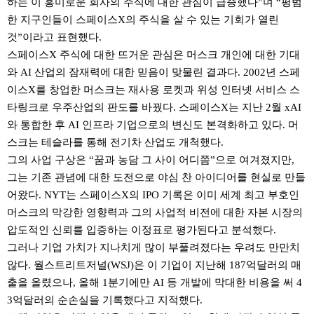
하는 이 흥미로운 회사의 주식에 대한 관심이 급증했다”며 “평범
한 지구인들이 스페이스X의 주식을 살 수 있는 기회가 열린
것”이라고 표현했다.
스페이스X 주식에 대한 뜨거운 관심은 머스크 개인에 대한 기대
와 AI 산업의 잠재력에 대한 믿음이 맞물린 결과다. 2002년 스페
이스X를 창업한 머스크는 재사용 로켓과 위성 인터넷 서비스 스
타링크로 우주산업의 판도를 바꿨다. 스페이스X는 지난 2월 xAI
와 통합한 후 AI 인프라 기업으로의 변신도 본격화하고 있다. 머
스크는 테슬라를 통해 전기차 산업도 개척했다.
그의 사업 구상은 “꿈과 농담 그 사이 어디쯤”으로 여겨졌지만,
그는 기존 관념에 대한 도전으로 야심 찬 아이디어를 현실로 만들
어왔다. NYT는 스페이스X의 IPO 기록은 이미 세계 최고 부호인
머스크의 막강한 영향력과 그의 사업적 비전에 대한 자본 시장의
압도적인 신뢰를 입증하는 이정표로 평가된다고 분석했다.
그러나 기업 가치가 지나치게 많이 부풀려졌다는 우려도 만만치
않다. 월스트리트저널(WSJ)은 이 기업이 지난해 187억달러의 매
출을 올렸으나, 올해 1분기에만 AI 등 개발에 막대한 비용을 써 4
3억달러의 순손실을 기록했다고 지적했다.