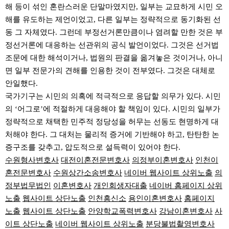
해 등이 섞인 혼란스러운 단말마였지만, 일부는 교묘하게 시민 오
해를 유도하는 제언이었고, 다른 일부는 정략적으로 동기화된 선
동 그 자체였다. 그런데 부정선거론만큼이나 염려할 만한 것은 부
정선거론에 대응하는 선관위의 공식 발언이었다. 그것은 선거법
조문에 대한 해석이거나, 법원의 판결을 옮겨놓은 것이거나, 아니
면 일부 전문가의 견해를 인용한 것이 전부였다. 그것은 대체로
안일했다.
국가기구는 시민의 의혹에 적극적으로 응답할 의무가 있다. 시민
의 ‘어그로’에 적절하게 대응해야 할 책임이 있다. 시민의 일부가
정략적으로 채택한 민주적 정당성을 허무는 선동도 현명하게 대
처해야 한다. 그 대처는 물리적 증거에 기반해야 하고, 탄탄한 논
증구조를 갖추고, 압도적으로 설득력이 있어야 한다.
수원형사변호사
대전이혼전문변호사
의정부이혼변호사
인천이
혼전문변호사
수원상간소송변호사
네이버 웹사이트 상위노출
의
정부법무법인
이혼변호사
개인회생자대출
네이버 홈페이지 상위
노출
웹사이트 상단노출
인천흥신소
용인이혼변호사
홈페이지
노출
웹사이트 상단노출
안양학교폭력변호사
강남이혼변호사
사
이트 상단노출
네이버 웹사이트 상위노출
분당불법촬영변호사