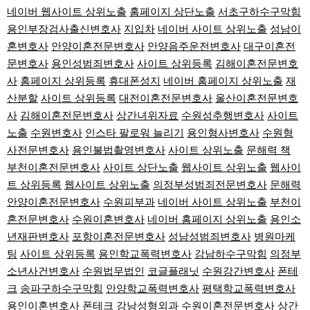
네이버 웹사이트 상위노출
홈페이지 상단노출
서초구하수구막힘
용인부장검사출신변호사
지입차
네이버 사이트 상위노출
성남이
혼변호사
안양이혼전문변호사
안양음주운전변호사
대구이혼전
문변호사
용인성범죄변호사
사이트 상위등록
김해이혼전문변호
사
홈페이지 상위등록
휴대폰성지
네이버 홈페이지 상위노출
재
산분할
사이트 상위등록
대전이혼전문변호사
울산이혼전문변호
사
김해이혼전문변호사
상간녀위자료
수원성추행변호사
사이트
노출
수원변호사
인스타 팔로워 늘리기
용인형사변호사
수원형
사전문변호사
용인불법촬영변호사
사이트 상위노출
문해력 책
부천이혼전문변호사
사이트 상단노출
웹사이트 상위노출
웹사이
트 상위등록
웹사이트 상위노출
의정부성범죄전문변호사
문해력
안양이혼전문변호사
수원피부과
네이버 사이트 상위노출
부천이
혼전문변호사
수원이혼변호사
네이버 홈페이지 상위노출
용인소
년재판변호사
포항이혼전문변호사
성남성범죄변호사
병원마케
팅
사이트 상위등록
용인학교폭력변호사
강남하수구막힘
의정부
소년사건변호사
수원법무법인
코글플래닛
수원강간변호사
폰테
크
송파구하수구막힘
안양학교폭력변호사
평택학교폭력변호사
용인이혼변호사
폰테크
강남성형외과
수원이혼전문변호사
상간