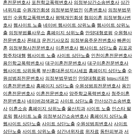
혼전문변호사
포천학교폭력변호사
의정부상간소송변호사
상간
녀위자료
수원개인회생
의정부법무법인
이혼변호사
의정부법무
법인
수원학교폭력변호사
평택개인회생
협의이혼
의정부형사변
호사
웹사이트 노출
네이버 웹사이트 상위노출
웹사이트 상위노
출
의정부법률사무소
홈페이지 상위노출
안양대형로펌
수원형사
전문변호사
폰테크
운전기사모집
의정부음주운전변호사
빠른이
혼
의정부형사전문변호사
이혼변호사
웹사이트 상단노출
김포공
항주차대행
웹사이트 노출
사이트 상단노출
인천이혼전문변호사
용인학교폭력변호사
대구이혼전문변호사
대구이혼전문변호사
웹사이트 상위등록
부산휴대폰성지시세표
홈페이지 상단노출
수
원성범죄전문변호사
의정부법무법인
안양대형로펌
https://대전
이혼전문변호사
홈페이지 상단노출
수원성범죄전문변호사
용인
이혼전문변호사
이혼전문변호사
양주학교폭력변호사
청주이혼
전문변호사
네이버검색광고
사이트 상단노출
안산상간소송변호
사
이혼소송
홈페이지 상위노출
울산치과
사이트 노출
인스타 팔
로워
웹사이트 노출
의정부상간소송변호사
홈페이지 상단노출
웹사이트 상단노출
사이트 상단노출
수원성범죄변호사
사이트
상단노출
사이트 상위노출
상간녀위자료
위자료
동탄피부과
서