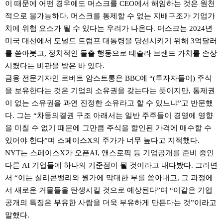
이 때문에 어떤 경우에도 머스크를 CEO에서 해임하는 것은 원천
적으로 불가능하다. 머스크를 통제할 수 없는 지배구조가 기업가
치에 위험 요소가 될 수 있다는 우려가 나온다. 머스크는 2024년
미국 대선에서 도널드 트럼프 대통령을 당선시키기 위해 3억달러
를 쏟아붓고, 정치적인 돌출 행동으로 테슬라 브랜드 가치를 손상
시켰다는 비판을 받은 바 있다.
금융 전문기자인 로버트 암스트롱은 BBC에 “(투자자들이) 주식
을 보유한다는 것은 기업의 소유권을 갖는다는 뜻이지만, 통제권
이 없는 소유권을 과연 진정한 소유라고 할 수 있느냐”고 반문했
다. 그는 “차등의결권 구조 아래서는 일반 주주들이 경영에 영향
을 미칠 수 없기 때문에 그만큼 주식을 할인된 가격에 매수할 수
있어야 한다”며 스페이스X의 주가가 너무 높다고 지적했다.
NYT는 스페이스X가 오픈AI, 앤스로픽 등 기업공개를 준비 중인
다른 AI 기업들에 하나의 기준점이 될 것이라고 내다봤다. 그러면
서 “이는 실리콘밸리와 월가에 막대한 부를 쏟아내고, 그 과정에
서 새로운 거물들을 탄생시킬 것으로 예상된다”며 “이같은 기업
공개의 특징은 부유한 사람을 더욱 부유하게 만든다는 것”이라고
말했다.