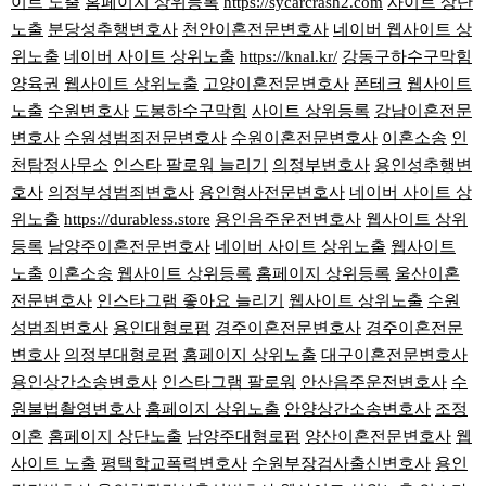
이트 노출
홈페이지 상위등록
https://sycarcrash2.com
사이트 상단
노출
분당성추행변호사
천안이혼전문변호사
네이버 웹사이트 상
위노출
네이버 사이트 상위노출
https://knal.kr/
강동구하수구막힘
양육권
웹사이트 상위노출
고양이혼전문변호사
폰테크
웹사이트
노출
수원변호사
도봉하수구막힘
사이트 상위등록
강남이혼전문
변호사
수원성범죄전문변호사
수원이혼전문변호사
이혼소송
인
천탐정사무소
인스타 팔로워 늘리기
의정부변호사
용인성추행변
호사
의정부성범죄변호사
용인형사전문변호사
네이버 사이트 상
위노출
https://durabless.store
용인음주운전변호사
웹사이트 상위
등록
남양주이혼전문변호사
네이버 사이트 상위노출
웹사이트
노출
이혼소송
웹사이트 상위등록
홈페이지 상위등록
울산이혼
전문변호사
인스타그램 좋아요 늘리기
웹사이트 상위노출
수원
성범죄변호사
용인대형로펌
경주이혼전문변호사
경주이혼전문
변호사
의정부대형로펌
홈페이지 상위노출
대구이혼전문변호사
용인상간소송변호사
인스타그램 팔로워
안산음주운전변호사
수
원불법촬영변호사
홈페이지 상위노출
안양상간소송변호사
조정
이혼
홈페이지 상단노출
남양주대형로펌
양산이혼전문변호사
웹
사이트 노출
평택학교폭력변호사
수원부장검사출신변호사
용인