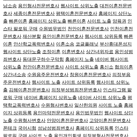
남소송
용인형사전문변호사
웹사이트 상위노출
대전이혼전문변
호사
세종이혼전문변호사
평택이혼전문변호사
홈페이지 상단노
출
빠른이혼
홈페이지 상위노출
빠른이혼
사이트 노출
양육권
인
스타 팔로워 구매
수원법무법인
천안이혼전문변호사
인천이혼전
문변호사
재산분할
용인이혼전문변호사
웹사이트 상위등록
빠른
이혼
안산학교폭력변호사
이혼소송
코글플래닛
부산휴대폰성지
웹사이트 상단노출
조정이혼
이혼변호사
상간녀위자료
용인성범
죄변호사
동대문구하수구막힘
홈페이지 노출
네이버 웹사이트
상위노출
천안이혼전문변호사
사이트 상위노출
흥신소
협의이혼
상간녀소송
수원음주운전변호사
창원이혼전문변호사
의정부음
주운전변호사
웹사이트 노출
사이트 상위등록
웹사이트 상위노
출
김해이혼전문변호사
의정부성범죄전문변호사
인스타그램 팔
로워 구매
네이버 홈페이지 상위노출
네이버 사이트 상위노출
평
택학교폭력변호사
수원형사변호사
일산한의원
사이트 노출
홈페
이지 상위등록
용인마약전문변호사
용인법무법인
웹사이트 상단
노출
수원형사변호사
안양이혼전문변호사
고양이혼전문변호사
폰테크
국어시험
성남성범죄변호사
홈페이지 상위등록
인스타
팔로워 구매
사이트 노출
용인개인회생
의정부형사전문변호사