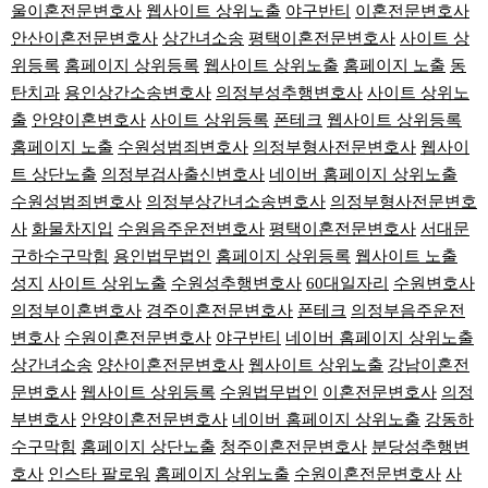
울이혼전문변호사
웹사이트 상위노출
야구반티
이혼전문변호사
안산이혼전문변호사
상간녀소송
평택이혼전문변호사
사이트 상
위등록
홈페이지 상위등록
웹사이트 상위노출
홈페이지 노출
동
탄치과
용인상간소송변호사
의정부성추행변호사
사이트 상위노
출
안양이혼변호사
사이트 상위등록
폰테크
웹사이트 상위등록
홈페이지 노출
수원성범죄변호사
의정부형사전문변호사
웹사이
트 상단노출
의정부검사출신변호사
네이버 홈페이지 상위노출
수원성범죄변호사
의정부상간녀소송변호사
의정부형사전문변호
사
화물차지입
수원음주운전변호사
평택이혼전문변호사
서대문
구하수구막힘
용인법무법인
홈페이지 상위등록
웹사이트 노출
성지
사이트 상위노출
수원성추행변호사
60대일자리
수원변호사
의정부이혼변호사
경주이혼전문변호사
폰테크
의정부음주운전
변호사
수원이혼전문변호사
야구반티
네이버 홈페이지 상위노출
상간녀소송
양산이혼전문변호사
웹사이트 상위노출
강남이혼전
문변호사
웹사이트 상위등록
수원법무법인
이혼전문변호사
의정
부변호사
안양이혼전문변호사
네이버 홈페이지 상위노출
강동하
수구막힘
홈페이지 상단노출
청주이혼전문변호사
분당성추행변
호사
인스타 팔로워
홈페이지 상위노출
수원이혼전문변호사
사