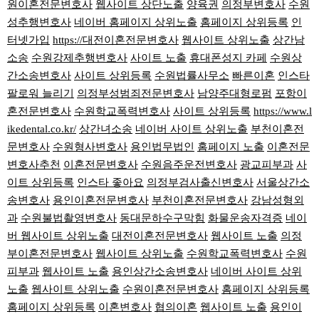
원이혼전문변호사
웹사이트 상단노출
양육권
의정부변호사
수원
성추행변호사
네이버 홈페이지 상위노출
홈페이지 상위등록
인
터넷가입
https://대전이혼전문변호사
웹사이트 상위노출
상간남
소송
수원강제추행변호사
사이트 노출
휴대폰성지 카페
수원상
간소송변호사
사이트 상위등록
수원법률사무소
빠른이혼
인스타
팔로워 늘리기
의정부성범죄전문변호사
남양주대형로펌
포항이
혼전문변호사
수원학교폭력변호사
사이트 상위등록
https://www.l
ikedental.co.kr/
상간녀소송
네이버 사이트 상위노출
부천이혼전
문변호사
수원형사변호사
용인법무법인
홈페이지 노출
이혼전문
변호사추천
이혼전문변호사
수원음주운전변호사
광교피부과
사
이트 상위등록
인스타 좋아요
의정부검사출신변호사
서울상간소
송변호사
용인이혼전문변호사
부천이혼전문변호사
강남성형외
과
수원불법촬영변호사
동대문하수구막힘
화물운송자격증
네이
버 웹사이트 상위노출
대전이혼전문변호사
웹사이트 노출
의정
부이혼전문변호사
웹사이트 상위노출
수원학교폭력변호사
수원
피부과
웹사이트 노출
용인상간소송변호사
네이버 사이트 상위
노출
웹사이트 상위노출
수원이혼전문변호사
홈페이지 상위등록
홈페이지 상위등록
이혼변호사
협의이혼
웹사이트 노출
용인이