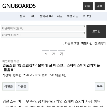
메뉴
검색
1:1문의
FAQ
접속자 165
새글
회원가입
로그인
회
원
로
그
자동로그인
회원가입
정보찾기
인
메인화면 최근
명품쇼핑 ‘첫 조만장자’ 문턱에 선 머스크…스페이스X 기업가치는
‘물음표’
작성자
행복한
26-06-15 02:36
조회
65회
댓글
0건
이전글
다음글
목록
본문
명품쇼핑 미국 우주·인공지능(AI) 기업 스페이스X가 사상 최대