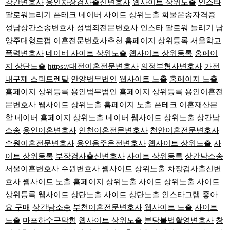
강간변호사
용인차장검사출신변호사
웹사이트 상위노출
인스타
팔로워늘리기
폰테크
네이버 사이트 상위노출
화물운송자격증
성남상간소송변호사
성범죄전문변호사
인스타 팔로워 늘리기
남
양주대형로펌
이혼전문변호사추천
홈페이지 상위등록
서울학교
폭력변호사
네이버 사이트 상위노출
웹사이트 상위등록
홈페이
지 상단노출
https://대전이혼전문변호사
의정부형사변호사
가전
내구제 스피드렌탈
안양법무법인
웹사이트 노출
홈페이지 노출
홈페이지 상위등록
용인법무법인
홈페이지 상위등록
용인이혼전
문변호사
웹사이트 상위노출
홈페이지 노출
폰테크
이혼재산분
할
네이버 홈페이지 상위노출
네이버 웹사이트 상위노출
상간남
소송
용인이혼변호사
인천이혼전문변호사
천안이혼전문변호사
수원이혼전문변호사
용인음주운전변호사
웹사이트 상위노출
사
이트 상위등록
부장검사출신변호사
사이트 상위등록
상간남소송
서울이혼변호사
수원변호사
웹사이트 상위노출
차장검사출신변
호사
웹사이트 노출
홈페이지 상위노출
사이트 상위노출
사이트
상위등록
웹사이트 상단노출
사이트 상단노출
인스타그램 좋아
요 구매
상간남소송
부천이혼전문변호사
웹사이트 노출
사이트
노출
마포하수구막힘
웹사이트 상위노출
분당불법촬영변호사
창