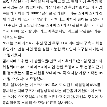
로켓 사업은 아직 수익을 내지 못하고 있고, 현재 가장 수익성 좋
은 사업은 스타링크이지만 가장 낙관적인 추정치조차도 이 사업
부문의 가치를 약 3000억달러로 평가한다. 이는 스페이스X의 전
체 기업가치 1조7500억달러의 20%에도 미치지 못하는 규모다. I
PO 주간사인 골드만삭스는 스페이스X의 AI 관련 매출이 2030년
까지 100배 증가할 것이라고 예측했지만, 과도한 낙관론이라는
지적도 나온다.
NYT는 스페이스X가 추진 중인 우주 AI 데이터센터 구축과 화성
유인기지 건설 사업 등은 실현 가능한 목표인지 의구심 제기된다
고 평가했다.
엘리자베스 워런 미 상원의원(민주·매사추세츠)은 9일 증권거래
위원회(SEC)에 스페이스X의 사업 관련 주장과 재무 전망의 근거
를 검토했는지 묻는 서한을 보내며 “미국 역사상 가장 조작된 IPO
가 될 수 있다”고 주장했다.
특히 일각에서는 머스크가 IPO 후에도 여전히 의결권의 85%를
행사하는 지배구조가 비정상적이라는 비판을 제기한다. 머스크
는 스페이스X 주식의 42%를 소유하고 있지만, 자신의 주식에 차
등의결권을 부여해 한 주당 10표를 행사한다.