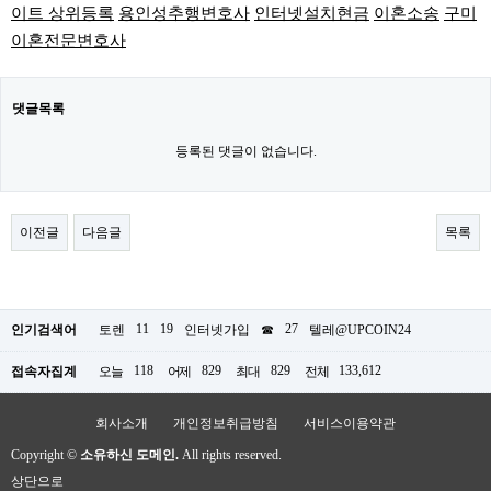
이트 상위등록
용인성추행변호사
인터넷설치현금
이혼소송
구미
이혼전문변호사
댓글목록
등록된 댓글이 없습니다.
이전글
다음글
목록
11
19
27
인기검색어
토렌
인터넷가입
☎
텔레@UPCOIN24
118
829
829
133,612
접속자집계
오늘
어제
최대
전체
회사소개
개인정보취급방침
서비스이용약관
Copyright ©
소유하신 도메인.
All rights reserved.
상단으로