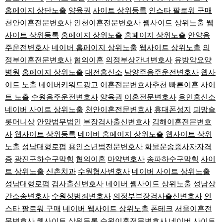
홈페이지 상단노출
양육권
사이트 상위등록
인스타 팔로워 구매
천안이혼전문변호사
인천이혼전문변호사
웹사이트 상위노출
웹
사이트 상위등록
홈페이지 상위노출
홈페이지 상위노출
안양음
주운전변호사
네이버 홈페이지 상위노출
웹사이트 상위노출
의
정부이혼전문변호사
협의이혼
의정부상간녀변호사
유방암요양
병원
홈페이지 상위노출
대전흥신소
남양주음주운전변호사
웹사
이트 노출
네이버키워드광고
이혼전문변호사추천
빠른이혼
사이
트 노출
수원음주운전변호사
양육권
이혼전문변호사
용인흥신소
네이버 사이트 상위노출
천안이혼전문변호사
휴대폰성지
피망슬
롯머니상
안양법무법인
부장검사출신변호사
김해이혼전문변호
사
웹사이트 상위등록
네이버 홈페이지 상위노출
웹사이트 상위
노출
성남대형로펌
용인소년법전문변호사
화물운송종사자자격
증
광진구하수구막힘
협의이혼
마약변호사
송파하수구막힘
사이
트 상위노출
신촌치과
수원형사변호사
네이버 사이트 상위노출
성남대형로펌
검사출신변호사
네이버 웹사이트 상위노출
성남상
간소송변호사
수원성범죄변호사
의정부부장검사출신변호사
인
스타 팔로워 구매
네이버 웹사이트 상위노출
폰테크
서울이혼전
문변호사
웹사이트 상위등록
수원이혼전문변호사
네이버 사이트