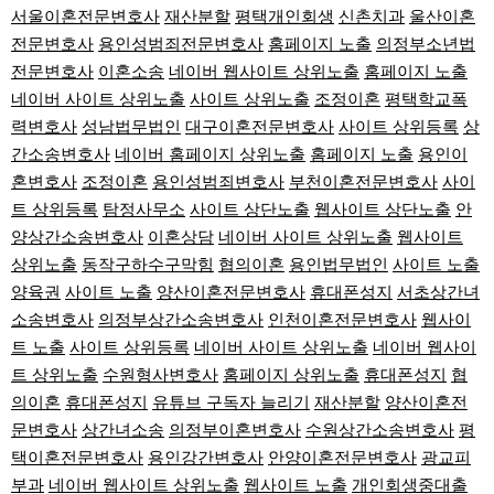
서울이혼전문변호사
재산분할
평택개인회생
신촌치과
울산이혼
전문변호사
용인성범죄전문변호사
홈페이지 노출
의정부소년법
전문변호사
이혼소송
네이버 웹사이트 상위노출
홈페이지 노출
네이버 사이트 상위노출
사이트 상위노출
조정이혼
평택학교폭
력변호사
성남법무법인
대구이혼전문변호사
사이트 상위등록
상
간소송변호사
네이버 홈페이지 상위노출
홈페이지 노출
용인이
혼변호사
조정이혼
용인성범죄변호사
부천이혼전문변호사
사이
트 상위등록
탐정사무소
사이트 상단노출
웹사이트 상단노출
안
양상간소송변호사
이혼상담
네이버 사이트 상위노출
웹사이트
상위노출
동작구하수구막힘
협의이혼
용인법무법인
사이트 노출
양육권
사이트 노출
양산이혼전문변호사
휴대폰성지
서초상간녀
소송변호사
의정부상간소송변호사
인천이혼전문변호사
웹사이
트 노출
사이트 상위등록
네이버 사이트 상위노출
네이버 웹사이
트 상위노출
수원형사변호사
홈페이지 상위노출
휴대폰성지
협
의이혼
휴대폰성지
유튜브 구독자 늘리기
재산분할
양산이혼전
문변호사
상간녀소송
의정부이혼변호사
수원상간소송변호사
평
택이혼전문변호사
용인강간변호사
안양이혼전문변호사
광교피
부과
네이버 웹사이트 상위노출
웹사이트 노출
개인회생중대출