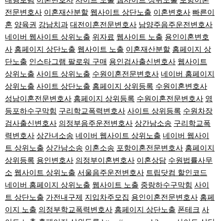
대형로펌
이혼변호사
사이트 노출
웹사이트 상위노출
포항이혼
전문변호사
이혼재산분할
웹사이트 상단노출
이혼변호사
빠른이
혼
양육권
강남치과
대전이혼전문변호사
남양주음주운전변호사
네이버 웹사이트 상위노출
위자료
웹사이트 노출
용인이혼변호
사
홈페이지 상단노출
웹사이트 노출
이혼재산분할
홈페이지 상
단노출
인스타그램 팔로워 구매
용인검사출신변호사
웹사이트
상위노출
사이트 상위노출
수원이혼전문변호사
네이버 홈페이지
상위노출
사이트 상단노출
홈페이지 상위등록
수원이혼변호사
성남이혼전문변호사
홈페이지 상위등록
수원이혼전문변호사
영
등포하수구막힘
구리학교폭력변호사
사이트 상위등록
수원차장
검사출신변호사
의정부음주운전변호사
상간남소송
구리학교폭
력변호사
상간녀소송
네이버 웹사이트 상위노출
네이버 웹사이
트 상위노출
상간남소송
이혼소송
포항이혼전문변호사
홈페이지
상위등록
용인변호사
의정부이혼변호사
이혼상담
수원법률사무
소
웹사이트 상위노출
서울음주운전변호사
트립닷컴 할인코드
네이버 홈페이지 상위노출
웹사이트 노출
중랑하수구막힘
사이
트 상단노출
가전내구제
지입차주모집
용인이혼전문변호사
홈페
이지 노출
의정부학교폭력변호사
홈페이지 상단노출
폰테크
사