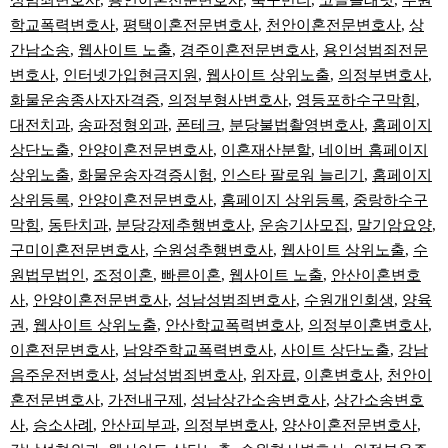
성범죄변호사
,
용인이혼전문변호사
,
축구반티
,
코글플래닛
,
수원
학교폭력변호사
,
평택이혼전문변호사
,
천안이혼전문변호사
,
상
간남소송
,
웹사이트 노출
,
경주이혼전문변호사
,
용인성범죄전문
변호사
,
인터넷가입현금지원
,
웹사이트 상위노출
,
의정부변호사
,
화물운송종사자자격증
,
의정부형사변호사
,
영등포하수구막힘
,
대전치과
,
송파정형외과
,
폰테크
,
분당불법촬영변호사
,
홈페이지
상단노출
,
안양이혼전문변호사
,
이혼재산분할
,
네이버 홈페이지
상위노출
,
화물운송자격증시험
,
인스타 팔로워 늘리기
,
홈페이지
상위등록
,
안양이혼전문변호사
,
홈페이지 상위등록
,
중랑하수구
막힘
,
동탄치과
,
분당강제추행변호사
,
운송기사모집
,
말기암요양
,
구미이혼전문변호사
,
수원성추행변호사
,
웹사이트 상위노출
,
수
원법무법인
,
조정이혼
,
빠른이혼
,
웹사이트 노출
,
안산이혼변호
사
,
안양이혼전문변호사
,
성남성범죄변호사
,
수원개인회생
,
양육
권
,
웹사이트 상위노출
,
안산학교폭력변호사
,
의정부이혼변호사
,
이혼전문변호사
,
남양주학교폭력변호사
,
사이트 상단노출
,
강남
음주운전변호사
,
성남성범죄변호사
,
위자료
,
이혼변호사
,
천안이
혼전문변호사
,
가전내구제
,
성남상간소송변호사
,
상간소송변호
사
,
승소사례
,
안산피부과
,
의정부변호사
,
양산이혼전문변호사
,