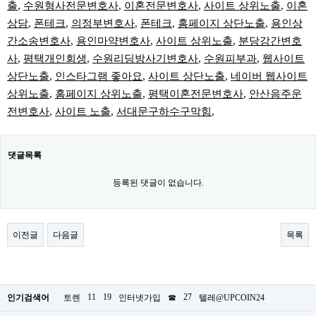
출
,
수원형사전문변호사
,
이혼전문변호사
,
사이트 상위노출
,
이혼
상담
,
폰테크
,
의정부변호사
,
폰테크
,
홈페이지 상단노출
,
용인상
간소송변호사
,
용인마약변호사
,
사이트 상위노출
,
분당강간변호
사
,
평택개인회생
,
수원리딩방사기변호사
,
수원피부과
,
웹사이트
상단노출
,
인스타그램 좋아요
,
사이트 상단노출
,
네이버 웹사이트
상위노출
,
홈페이지 상위노출
,
평택이혼전문변호사
,
안산음주운
전변호사
,
사이트 노출
,
서대문구하수구막힘
,
댓글목록
등록된 댓글이 없습니다.
이전글
다음글
목록
11
19
27
인기검색어
토렌
인터넷가입
☎
텔레@UPCOIN24