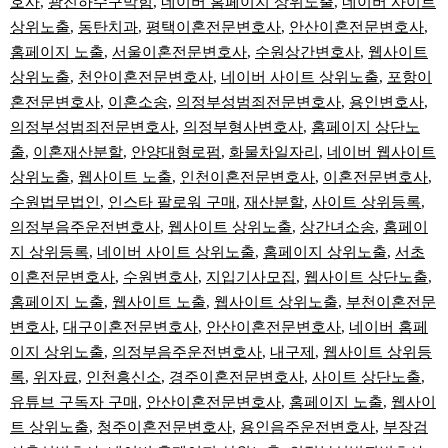
호사
,
광진하수구막힘
,
네이버 홈페이지 상위노출
,
네이버 사이트
상위노출
,
동탄치과
,
평택이혼전문변호사
,
안산이혼전문변호사
,
홈페이지 노출
,
서울이혼전문변호사
,
수원상간변호사
,
웹사이트
상위노출
,
천안이혼전문변호사
,
네이버 사이트 상위노출
,
포항이
혼전문변호사
,
이혼소송
,
의정부성범죄전문변호사
,
용인변호사
,
의정부성범죄전문변호사
,
의정부형사변호사
,
홈페이지 상단노
출
,
이혼재산분할
,
안양대형로펌
,
화물차일자리
,
네이버 웹사이트
상위노출
,
웹사이트 노출
,
인천이혼전문변호사
,
이혼전문변호사
,
수원법무법인
,
인스타 팔로워 구매
,
재산분할
,
사이트 상위등록
,
의정부음주운전변호사
,
웹사이트 상위노출
,
상간녀소송
,
홈페이
지 상위등록
,
네이버 사이트 상위노출
,
홈페이지 상위노출
,
서초
이혼전문변호사
,
수원변호사
,
지입기사모집
,
웹사이트 상단노출
,
홈페이지 노출
,
웹사이트 노출
,
웹사이트 상위노출
,
부천이혼전문
변호사
,
대구이혼전문변호사
,
안산이혼전문변호사
,
네이버 홈페
이지 상위노출
,
의정부음주운전변호사
,
내구제
,
웹사이트 상위등
록
,
위자료
,
인천흥신소
,
경주이혼전문변호사
,
사이트 상단노출
,
유튜브 구독자 구매
,
안산이혼전문변호사
,
홈페이지 노출
,
웹사이
트 상위노출
,
청주이혼전문변호사
,
용인음주운전변호사
,
부장검