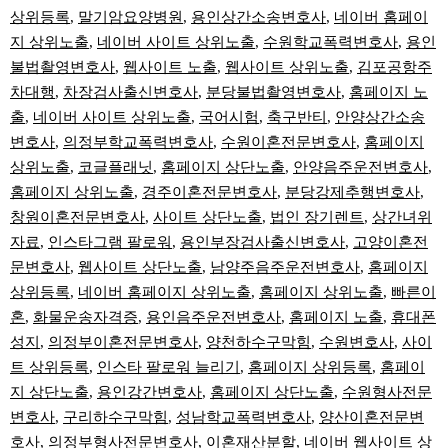
상위등록
,
말기암요양병원
,
용인상간소송변호사
,
네이버 홈페이
지 상위노출
,
네이버 사이트 상위노출
,
수원학교폭력변호사
,
용인
불법촬영변호사
,
웹사이트 노출
,
웹사이트 상위노출
,
김포공항주
차대행
,
차장검사출신변호사
,
분당불법촬영변호사
,
홈페이지 노
출
,
네이버 사이트 상위노출
,
국어시험
,
축구반티
,
안양상간소송
변호사
,
의정부학교폭력변호사
,
수원이혼전문변호사
,
홈페이지
상위노출
,
코글플래닛
,
홈페이지 상단노출
,
안양음주운전변호사
,
홈페이지 상위노출
,
경주이혼전문변호사
,
분당강제추행변호사
,
창원이혼전문변호사
,
사이트 상단노출
,
법인 장기렌트
,
상간녀위
자료
,
인스타그램 팔로워
,
용인부장검사출신변호사
,
고양이혼전
문변호사
,
웹사이트 상단노출
,
남양주음주운전변호사
,
홈페이지
상위등록
,
네이버 홈페이지 상위노출
,
홈페이지 상위노출
,
빠른이
혼
,
화물운송자격증
,
용인음주운전변호사
,
홈페이지 노출
,
휴대폰
성지
,
의정부이혼전문변호사
,
양천하수구막힘
,
수원변호사
,
사이
트 상위등록
,
인스타 팔로워 늘리기
,
홈페이지 상위등록
,
홈페이
지 상단노출
,
용인강간변호사
,
홈페이지 상단노출
,
수원형사전문
변호사
,
구리하수구막힘
,
성남학교폭력변호사
,
양산이혼전문변
호사
,
의정부형사전문변호사
,
이혼재산분할
,
네이버 웹사이트 상