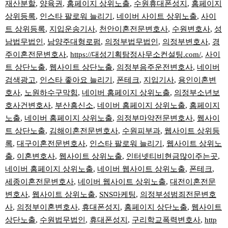
재산분할
,
양육권
,
홈페이지 상위노출
,
수원휴대폰성지
,
홈페이지
상위등록
,
인스타 팔로워 늘리기
,
네이버 사이트 상위노출
,
사이
트 상위등록
,
지입운송기사
,
천안이혼전문변호사
,
수원변호사
,
성
남법무법인
,
남양주대형로펌
,
의정부법무법인
,
의정부변호사
,
경
주이혼전문변호사
,
https://대성기획탐정사무소컨설팅.com/
,
사이
트 상단노출
,
웹사이트 상단노출
,
의정부음주운전변호사
,
네이버
검색광고
,
인스타 좋아요 늘리기
,
폰테크
,
지입기사
,
용인이혼변
호사
,
노원하수구막힘
,
네이버 홈페이지 상위노출
,
의정부소년보
호사건변호사
,
부산흥신소
,
네이버 홈페이지 상위노출
,
홈페이지
노출
,
네이버 홈페이지 상위노출
,
의정부마약전문변호사
,
웹사이
트 상단노출
,
김해이혼전문변호사
,
수원피부과
,
웹사이트 상위등
록
,
대구이혼전문변호사
,
인스타 팔로워 늘리기
,
웹사이트 상위노
출
,
이혼변호사
,
웹사이트 상위노출
,
인터넷티비현금많이주는곳
,
네이버 홈페이지 상위노출
,
네이버 웹사이트 상위노출
,
폰테크
,
세종이혼전문변호사
,
네이버 웹사이트 상위노출
,
대전이혼전문
변호사
,
웹사이트 상위노출
,
SNS마케팅
,
의정부성범죄전문변호
사
,
의정부이혼변호사
,
휴대폰성지
,
홈페이지 상단노출
,
웹사이트
상단노출
,
수원법무법인
,
휴대폰성지
,
구리학교폭력변호사
,
http