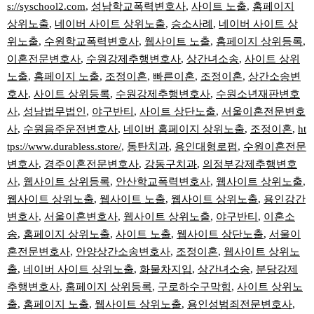
s://syschool2.com
,
성남학교폭력변호사
,
사이트 노출
,
홈페이지
상위노출
,
네이버 사이트 상위노출
,
승소사례
,
네이버 사이트 상
위노출
,
수원학교폭력변호사
,
웹사이트 노출
,
홈페이지 상위등록
,
이혼전문변호사
,
수원강제추행변호사
,
상간녀소송
,
사이트 상위
노출
,
홈페이지 노출
,
조정이혼
,
빠른이혼
,
조정이혼
,
상간소송변
호사
,
사이트 상위등록
,
수원강제추행변호사
,
수원소년재판변호
사
,
성남법무법인
,
야구반티
,
사이트 상단노출
,
서울이혼전문변호
사
,
수원음주운전변호사
,
네이버 홈페이지 상위노출
,
조정이혼
,
ht
tps://www.durabless.store/
,
동탄치과
,
용인대형로펌
,
수원이혼전문
변호사
,
경주이혼전문변호사
,
강동구치과
,
의정부강제추행변호
사
,
웹사이트 상위등록
,
안산학교폭력변호사
,
웹사이트 상위노출
,
웹사이트 상위노출
,
웹사이트 노출
,
웹사이트 상위노출
,
용인강간
변호사
,
서울이혼변호사
,
웹사이트 상위노출
,
야구반티
,
이혼소
송
,
홈페이지 상위노출
,
사이트 노출
,
웹사이트 상단노출
,
서울이
혼전문변호사
,
안양상간소송변호사
,
조정이혼
,
웹사이트 상위노
출
,
네이버 사이트 상위노출
,
화물차지입
,
상간녀소송
,
분당강제
추행변호사
,
홈페이지 상위등록
,
구로하수구막힘
,
사이트 상위노
출
,
홈페이지 노출
,
웹사이트 상위노출
,
용인성범죄전문변호사
,