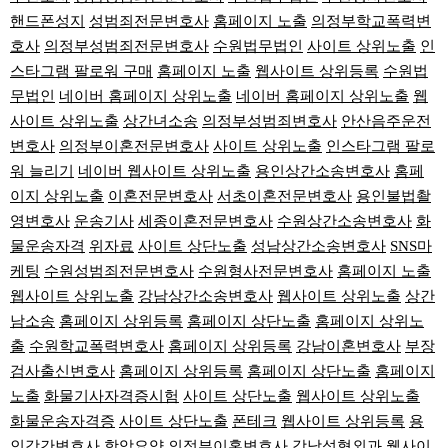
핸드폰성지
성범죄전문변호사
홈페이지 노출
의정부학교폭력변
호사
의정부성범죄전문변호사
수원법무법인
사이트 상위노출
인
스타그램 팔로워 구매
홈페이지 노출
웹사이트 상위등록
수원법
무법인
네이버 홈페이지 상위노출
네이버 홈페이지 상위노출
웹
사이트 상위노출
상간녀소송
의정부성범죄변호사
안산음주운전
변호사
의정부이혼전문변호사
사이트 상위노출
인스타그램 팔로
워 늘리기
네이버 웹사이트 상위노출
용인상간소송변호사
홈페
이지 상위노출
이혼전문변호사
서초이혼전문변호사
용인불법촬
영변호사
운송기사
세종이혼전문변호사
수원상간소송변호사
화
물운송자격
위자료
사이트 상단노출
성남상간소송변호사
SNS마
케팅
수원성범죄전문변호사
수원형사전문변호사
홈페이지 노출
웹사이트 상위노출
강남상간소송변호사
웹사이트 상위노출
상간
남소송
홈페이지 상위등록
홈페이지 상단노출
홈페이지 상위노
출
수원학교폭력변호사
홈페이지 상위등록
강남이혼변호사
부장
검사출신변호사
홈페이지 상위등록
홈페이지 상단노출
홈페이지
노출
화물기사자격증시험
사이트 상단노출
웹사이트 상위노출
화물운송자격증
사이트 상단노출
폰테크
웹사이트 상위등록
용
인강간변호사
항암요양
의정부이혼변호사
강남성형외과
웹사이