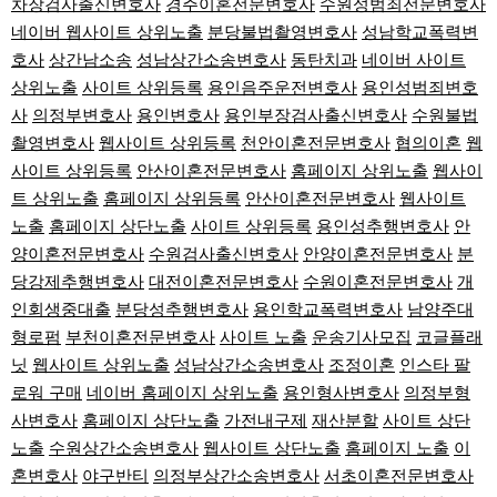
차장검사출신변호사
경주이혼전문변호사
수원성범죄전문변호사
네이버 웹사이트 상위노출
분당불법촬영변호사
성남학교폭력변
호사
상간남소송
성남상간소송변호사
동탄치과
네이버 사이트
상위노출
사이트 상위등록
용인음주운전변호사
용인성범죄변호
사
의정부변호사
용인변호사
용인부장검사출신변호사
수원불법
촬영변호사
웹사이트 상위등록
천안이혼전문변호사
협의이혼
웹
사이트 상위등록
안산이혼전문변호사
홈페이지 상위노출
웹사이
트 상위노출
홈페이지 상위등록
안산이혼전문변호사
웹사이트
노출
홈페이지 상단노출
사이트 상위등록
용인성추행변호사
안
양이혼전문변호사
수원검사출신변호사
안양이혼전문변호사
분
당강제추행변호사
대전이혼전문변호사
수원이혼전문변호사
개
인회생중대출
분당성추행변호사
용인학교폭력변호사
남양주대
형로펌
부천이혼전문변호사
사이트 노출
운송기사모집
코글플래
닛
웹사이트 상위노출
성남상간소송변호사
조정이혼
인스타 팔
로워 구매
네이버 홈페이지 상위노출
용인형사변호사
의정부형
사변호사
홈페이지 상단노출
가전내구제
재산분할
사이트 상단
노출
수원상간소송변호사
웹사이트 상단노출
홈페이지 노출
이
혼변호사
야구반티
의정부상간소송변호사
서초이혼전문변호사