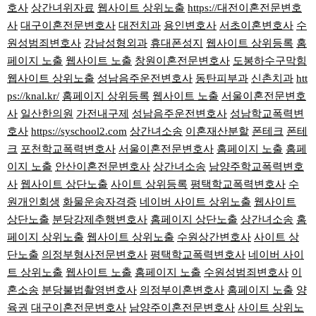
호사
상간녀위자료
웹사이트 상위노출
https://대전이혼전문변호
사
대구이혼전문변호사
대전치과
용인변호사
서초이혼변호사
수
원성범죄변호사
강남성형외과
휴대폰성지
웹사이트 상위등록
홈
페이지 노출
웹사이트 노출
창원이혼전문변호사
도봉하수구막힘
웹사이트 상위노출
성남음주운전변호사
동탄피부과
신촌치과
htt
ps://knal.kr/
홈페이지 상위등록
웹사이트 노출
서울이혼전문변호
사
일산한의원
가전내구제
성남음주운전변호사
성남학교폭력변
호사
https://syschool2.com
상간녀소송
이혼재산분할
폰테크
폰테
크
포천학교폭력변호사
서울이혼전문변호사
홈페이지 노출
홈페
이지 노출
안산이혼전문변호사
상간녀소송
남양주학교폭력변호
사
웹사이트 상단노출
사이트 상위등록
평택학교폭력변호사
수
원개인회생
화물운송자격증
네이버 사이트 상위노출
웹사이트
상단노출
분당강제추행변호사
홈페이지 상단노출
상간녀소송
홈
페이지 상위노출
웹사이트 상위노출
수원상간변호사
사이트 상
단노출
의정부형사전문변호사
평택학교폭력변호사
네이버 사이
트 상위노출
웹사이트 노출
홈페이지 노출
수원성범죄변호사
이
혼소송
분당불법촬영변호사
의정부이혼변호사
홈페이지 노출
양
육권
대구이혼전문변호사
남양주이혼전문변호사
사이트 상위노