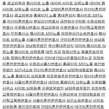
출
광교피부과
웹사이트 노출
네이버 사이트 상위노출
네이버 웹
사이트 상위노출
사이트 노출
고양이혼전문변호사
안산이혼전문
변호사
광교피부과
홈페이지 노출
휴대폰성지
웹사이트 상단노
출
안산이혼변호사
분당강간변호사
금천하수구막힘
수원성범죄
변호사
수원형사변호사
광교피부과
수원변호사
안산학교폭력변
호사
인천흥신소
웹사이트 상단노출
의정부상간소송변호사
웹사
이트 상위노출
서울이혼전문변호사
구미이혼전문변호사
성남음
주운전변호사
성남법무법인
부산휴대폰성지
네이버 웹사이트 상
위노출
웹사이트 상위등록
대전 치과
탐정사무소
화물운송자격
시험
창원이혼전문변호사
인터넷가입사은품많이주는곳
의정부
이혼전문변호사
수원검사출신변호사
홈페이지 상단노출
용인법
무법인
상간녀소송
안산이혼전문변호사
남양주대형로펌
웹사이
트 노출
홈페이지 상위등록
의정부음주운전변호사
양산이혼전문
변호사
서울이혼전문변호사
네이버 홈페이지 상위노출
수원법률
사무소
사이트 상위등록
수원법무법인
남양주법무법인
의정부학
교폭력변호사
서울이혼전문변호사
수원피부과
안양대형로펌
안
산학교폭력변호사
서울이혼전문변호사
상간소송변호사
사이트
상위등록
용인개인회생
안양이혼전문변호사
대구이혼전문변호