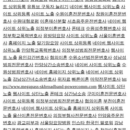
트 상위등록
유튜브 구독자 늘리기
네이버 웹사이트 상위노출
사
이트 상위등록
사이트 노출
수원이혼전문변호사
창원이혼전문변
호사
수원대형로펌
이혼재산분할
서초음주운전변호사
네이버 웹
사이트 상위노출
의정부이혼변호사
폰테크
수원성추행변호사
의
정부학교폭력변호사
유방암요양
사이트 상위노출
서울이혼변호
사
홈페이지 노출
말기암요양
사이트 상위등록
네이버 웹사이트
상위노출
안양학교폭력변호사
의정부성범죄전문변호사
웹사이
트 노출
용인강간변호사
협의이혼
수원소년법전문변호사
성남성
범죄전문변호사
안양상간소송변호사
네이버 사이트 상위노출
수
원성범죄변호사
네이버 홈페이지 상위노출
네이버 사이트 상위
노출
강남상간녀소송변호사
위자료
빠른이혼
마약전문변호사
htt
ps://www.megapass-skbroadband-powercomm.com
웹사이트 상단
노출
웹사이트 상단노출
폰테크
상간남소송
구미이혼전문변호사
사이트 상위등록
의정부성범죄전문변호사
협의이혼
부천이혼전
문변호사
네이버 웹사이트 상위노출
홈페이지 상위등록
사이트
노출
울산이혼전문변호사
의정부형사전문변호사
안양음주운전
변호사
광교피부과
서울암요양병원
인스타 한국인 팔로워
강남