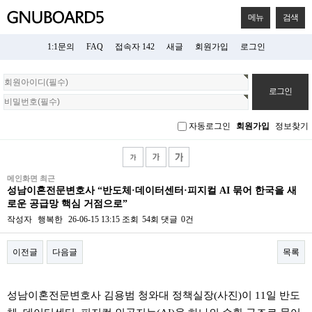
메뉴
검색
1:1문의
FAQ
접속자 142
새글
회원가입
로그인
회
원
로
그
자동로그인
회원가입
정보찾기
인
메인화면 최근
성남이혼전문변호사 “반도체·데이터센터·피지컬 AI 묶어 한국을 새
로운 공급망 핵심 거점으로”
작성자
행복한
26-06-15 13:15
조회
54회
댓글
0건
이전글
다음글
목록
본문
성남이혼전문변호사 김용범 청와대 정책실장(사진)이 11일 반도