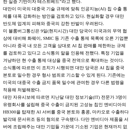
한 실증 기반이자 테스트베드”라고 했다.
대만이 미국의 대중국 기술 규제에 맞춰 인공지능(AI) 칩 수출 통
제를 대폭 강화하는 방안을 검토하고 있다. 현실화할 경우 대만
반도체 업계의 피해와 중국의 강한 반발이 우려된다.
미 블룸버그통신은 9일(현지시간) 대만 당국이 미국과의 무역 협
상에 대비해 화웨이, SMIC 등 기존 수출 통제 목록에 오른 기업뿐
아니라 중국 내 모든 고객을 상대로 AI 칩 판매를 제한하는 규제
를 검토하고 있다고 소식통의 말을 인용해 전했다. 특정 기업을
겨냥하던 현 수출 통제 대상을 중국 전역으로 확대하는 것이다.
소식통에 따르면 이 조치가 시행되면 대만 당국은 AI 칩을 중국
본토로 밀수한 경우 형사 범죄로 기소할 수 있게 된다. 기존에는
미국의 대중국 수출 금지 품목 밀수에 관여한 경우 다른 법령을
적용해 처벌해왔다.
대만 자유시보에 따르면 지난달 대만 정보기술(IT) 전문가 3명이
유령회사를 설립해 중국 수출이 금지된 고성능 칩인 엔비디아의
HB300을 탑재한 AI 서버를 중국 본토와 홍콩, 마카오로 수출하다
발각돼 문서위조 등의 혐의로 구속됐다. 다만 엔비디아 제품을 서
버에 조립해주는 대만 기업들 가운데 기소된 기업은 현재까지 없