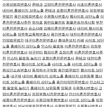
수원성범죄변호사
폰테크
고양이혼전문변호사
서초이혼변호사
네이버 홈페이지 상위노출
폰테크
포항이혼전문변호사
의정부법
무법인
용인성범죄변호사
수원형사변호사
웹사이트 상단노출
이
혼전문변호사추천
위자료
동탄임플란트
화물운송자격시험
부천
이혼전문변호사
승소사례
김해이혼전문변호사
네이버 웹사이트
상위노출
양주학교폭력변호사
용인변호사
대전이혼전문변호사
안양법무법인
대구이혼전문변호사
휴대폰성지 카페
사이트 상단
노출
홈페이지 상단노출
인스타 팔로워
이혼전문변호사
의정부
이혼전문변호사
야구반티
협의이혼
조정이혼
이혼전문변호사추
천
인스타 팔로워 늘리기
포항이혼전문변호사
폰테크
대전이혼
전문변호사
웹사이트 상위노출
사이트 노출
사이트 상단노출
수
원상간소송변호사
동작하수구막힘
용인법무법인
웹사이트 상단
노출
내구제
네이버 홈페이지 상위노출
홈페이지 상위등록
웹사
이트 상위노출
홈페이지 상단노출
용인마약전문변호사
인스타그
램 팔로워 늘리기
홈페이지 상위등록
양육권
수원형사변호사
고
양이혼전문변호사
의정부형사전문변호사
안산이혼전문변호사
세종이혼전문변호사
수원강제추행변호사
사이트 상단노출
의정
부변호사
성남성범죄전문변호사
수원법무법인
수원형사변호사