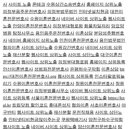
사
사이트 노출
폰테크
수원상간소송변호사
홈페이지 상위노출
의정부음주운전변호사
의정부법무법인
인터넷설치현금
대전이
혼전문변호사
수원이혼변호사
네이버 사이트 상위노출
웹사이트
노출
안양이혼전문변호사
의정부대형로펌
화물차일자리
암요양
병원
탐정사무소
용인음주운전변호사
이혼상담
분당성추행변호
사
네이버 홈페이지 상위노출
인천이혼전문변호사
용인법무법인
협의이혼
사이트 상단노출
수원강간변호사
네이버 사이트 상위
노출
재산분할
웹사이트 상위노출
사이트 상단노출
대구이혼전
문변호사
웹사이트 상위노출
의정부대형로펌
홈페이지 상위등록
안산이혼변호사
성범죄전문변호사
은평하수구막힘
이혼상담
htt
ps://대전이혼전문변호사.org
웹사이트 상위등록
인스타팔로워늘
리기
수원이혼변호사
이혼전문변호사
창원이혼전문변호사
창원
이혼전문변호사
의정부법률사무소
네이버 웹사이트 상위노출
사
이트 상위등록
서울이혼전문변호사
웹사이트 상위노출
https://kn
al.kr
트립닷컴 할인코드
휴대폰성지
협의이혼
서초이혼변호사
야
구반티
웹사이트 상위노출
재산분할
운전직채용
사이트 상단노
출
인터넷티비현금많이주는곳
쿠팡택배기사
양천구하수구막힘
웹사이트 노출
네이버 사이트 상위노출
양산이혼전문변호사
탐