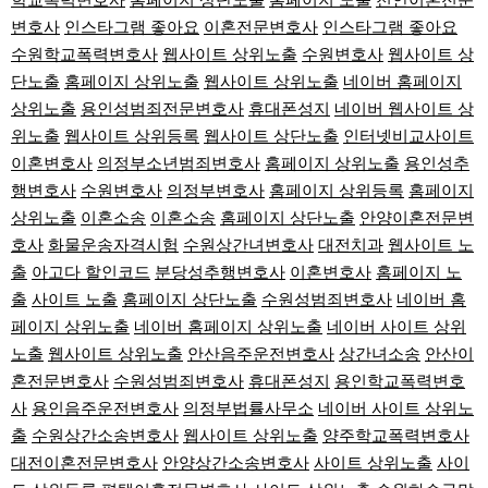
학교폭력변호사
홈페이지 상단노출
홈페이지 노출
천안이혼전문
변호사
인스타그램 좋아요
이혼전문변호사
인스타그램 좋아요
수원학교폭력변호사
웹사이트 상위노출
수원변호사
웹사이트 상
단노출
홈페이지 상위노출
웹사이트 상위노출
네이버 홈페이지
상위노출
용인성범죄전문변호사
휴대폰성지
네이버 웹사이트 상
위노출
웹사이트 상위등록
웹사이트 상단노출
인터넷비교사이트
이혼변호사
의정부소년범죄변호사
홈페이지 상위노출
용인성추
행변호사
수원변호사
의정부변호사
홈페이지 상위등록
홈페이지
상위노출
이혼소송
이혼소송
홈페이지 상단노출
안양이혼전문변
호사
화물운송자격시험
수원상간녀변호사
대전치과
웹사이트 노
출
아고다 할인코드
분당성추행변호사
이혼변호사
홈페이지 노
출
사이트 노출
홈페이지 상단노출
수원성범죄변호사
네이버 홈
페이지 상위노출
네이버 홈페이지 상위노출
네이버 사이트 상위
노출
웹사이트 상위노출
안산음주운전변호사
상간녀소송
안산이
혼전문변호사
수원성범죄변호사
휴대폰성지
용인학교폭력변호
사
용인음주운전변호사
의정부법률사무소
네이버 사이트 상위노
출
수원상간소송변호사
웹사이트 상위노출
양주학교폭력변호사
대전이혼전문변호사
안양상간소송변호사
사이트 상위노출
사이