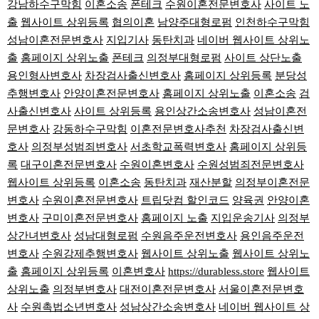
강남하수구막힘
이혼소송
폰테크
수원이혼전문변호사
사이트 노
출
웹사이트 상위등록
협의이혼
남양주대형로펌
인천하수구막힘
성남이혼전문변호사
지입기사
동탄치과
네이버 웹사이트 상위노
출
홈페이지 상위노출
폰테크
의정부대형로펌
사이트 상단노출
용인형사변호사
차장검사출신변호사
홈페이지 상위등록
분당성
추행변호사
안양이혼전문변호사
홈페이지 상위노출
이혼소송
검
사출신변호사
사이트 상위등록
용인상간소송변호사
성남이혼전
문변호사
강동하수구막힘
이혼전문변호사추천
차장검사출신변
호사
의정부성범죄변호사
서초학교폭력변호사
홈페이지 상위등
록
대구이혼전문변호사
수원이혼변호사
수원성범죄전문변호사
웹사이트 상위등록
이혼소송
동탄치과
재산분할
의정부이혼전문
변호사
수원이혼전문변호사
트립닷컴 할인코드
양육권
안양이혼
변호사
구미이혼전문변호사
홈페이지 노출
지입운송기사
의정부
상간녀변호사
성남대형로펌
수원음주운전변호사
용인음주운전
변호사
수원강제추행변호사
웹사이트 상위노출
웹사이트 상위노
출
홈페이지 상위등록
이혼변호사
https://durabless.store
웹사이트
상위노출
의정부변호사
대전이혼전문변호사
서울이혼전문변호
사
수원촉법소년변호사
성남상간소송변호사
네이버 웹사이트 상