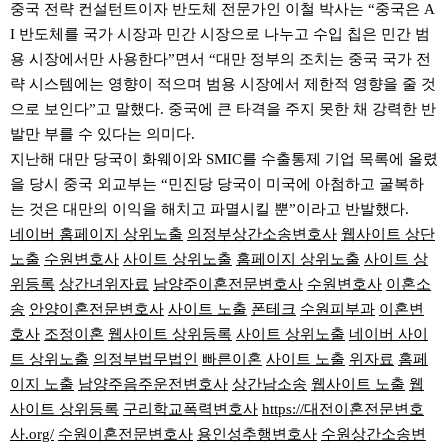
중국 전략 컨설턴트이자 반도체 전문가인 이철 박사는 “중국은 A
I 반도체를 국가 시장과 민간 시장으로 나누고 수입 칩은 민간 범
용 시장에서만 사용한다”면서 “대만 정부의 조치는 중국 국가 전
략 시스템에는 영향이 적으며 범용 시장에서 제한적 영향을 줄 것
으로 보인다”고 말했다. 중국에 큰 타격을 주지 못한 채 강력한 반
발만 부를 수 있다는 의미다.
지난해 대만 당국이 화웨이와 SMIC를 수출통제 기업 목록에 올렸
을 당시 중국 외교부는 “민진당 당국이 미국에 아첨하고 굴복하
는 것은 대만의 이익을 해치고 파멸시킬 뿐”이라고 반발했다.
네이버 홈페이지 상위노출
의정부상간소송변호사
웹사이트 상단
노출
수원변호사
사이트 상위노출
홈페이지 상위노출
사이트 상
위등록
상간녀위자료
남양주이혼전문변호사
수원변호사
이혼소
송
안양이혼전문변호사
사이트 노출
폰테크
수원피부과
이혼변
호사
조정이혼
웹사이트 상위등록
사이트 상위노출
네이버 사이
트 상위노출
의정부법무법인
빠른이혼
사이트 노출
위자료
홈페
이지 노출
남양주음주운전변호사
상간남소송
웹사이트 노출
웹
사이트 상위등록
구리학교폭력변호사
https://대전이혼전문변호
사.org/
수원이혼전문변호사
용인성추행변호사
수원상간소송변