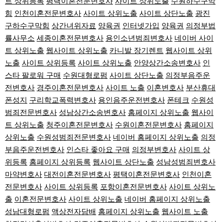
트 상위등록
평택이혼전문변호사
사이트 상위노출
수원하수구막
힘
인천이혼전문변호사
사이트 상위노출
사이트 상단노출
광진
구하수구막힘
상간녀위자료
양육권
인터넷가입
양육권
의정부법
률사무소
세종이혼전문변호사
용인소년범죄변호사
네이버 사이
트 상위노출
웹사이트 상위노출
카니발 장기렌트
웹사이트 상위
노출
사이트 상위등록
사이트 상위노출
안양상간소송변호사
인
스타 팔로워 구매
수원대형로펌
사이트 상단노출
의정부음주운
전변호사
경주이혼전문변호사
사이트 노출
이혼변호사
부산휴대
폰성지
구리학교폭력변호사
용인음주운전변호사
폰테크
수원성
범죄전문변호사
성남상간소송변호사
홈페이지 상위노출
웹사이
트 상위노출
청주이혼전문변호사
수원이혼전문변호사
홈페이지
상위노출
수원성범죄전문변호사
네이버 홈페이지 상위노출
의정
부음주운전변호사
인스타 좋아요 구매
의정부변호사
사이트 상
위등록
홈페이지 상위등록
웹사이트 상단노출
성남성범죄변호사
마약변호사
대전이혼전문변호사
평택이혼전문변호사
인천이혼
전문변호사
사이트 상위등록
포항이혼전문변호사
사이트 상위노
출
이혼전문변호사
사이트 상위노출
네이버 홈페이지 상위노출
성남대형로펌
액상전자담배
홈페이지 상위노출
웹사이트 노출