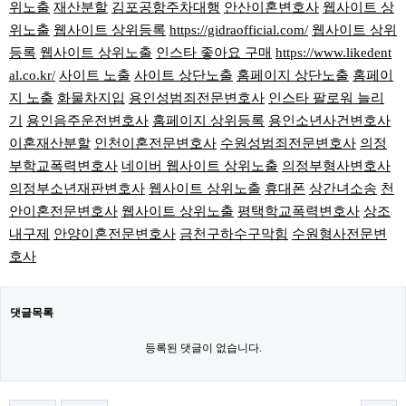
위노출
재산분할
김포공항주차대행
안산이혼변호사
웹사이트 상
위노출
웹사이트 상위등록
https://gidraofficial.com/
웹사이트 상위
등록
웹사이트 상위노출
인스타 좋아요 구매
https://www.likedent
al.co.kr/
사이트 노출
사이트 상단노출
홈페이지 상단노출
홈페이
지 노출
화물차지입
용인성범죄전문변호사
인스타 팔로워 늘리
기
용인음주운전변호사
홈페이지 상위등록
용인소년사건변호사
이혼재산분할
인천이혼전문변호사
수원성범죄전문변호사
의정
부학교폭력변호사
네이버 웹사이트 상위노출
의정부형사변호사
의정부소년재판변호사
웹사이트 상위노출
휴대폰
상간녀소송
천
안이혼전문변호사
웹사이트 상위노출
평택학교폭력변호사
상조
내구제
안양이혼전문변호사
금천구하수구막힘
수원형사전문변
호사
댓글목록
등록된 댓글이 없습니다.