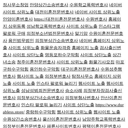
정사무소창업
안양상간소송변호사
수원학교폭력변호사
네이버
사이트 상위노출
대전이혼전문변호사
네이버 사이트 상위노출
안양이혼변호사
https://대전이혼전문변호사
수원변호사
홈페이
지 상위등록
성남학교폭력변호사
사이트 상위노출
인스타그램
팔로워 구매
의정부소년법전문변호사
말기암
수원이혼전문변호
사
용인법무법인
의정부상간소송변호사
네이버 홈페이지 상위노
출
사이트 상위노출
화물운송자격증
홈페이지 노출
검사출신변
호사
사이트 상단노출
영등포하수구막힘
사이트 상단노출
상간
녀소송
청주이혼전문변호사
사이트 상위노출
화물기사모집
마포
구하수구막힘
용인하수구막힘
대구이혼전문변호사
수원성추행
변호사
웹사이트 노출
의정부변호사
탐정사무소
홈페이지 상위
노출
사이트 노출
인스타 팔로워 늘리기
웹사이트 노출
웹사이트
상위노출
성남성범죄전문변호사
승소사례
의정부차장검사출신
변호사
의정부상간녀소송변호사
의정부형사변호사
안산이혼전
문변호사
인스타 팔로워 늘리기
사이트 상단노출
https://www.dur
abless.store/
중랑하수구막힘
웹사이트 상위노출
웹사이트 노출
수원상간소송변호사
울산이혼전문변호사
남양주학교폭력변호사
의정부이혼전문변호사
패륜사이트변호사
평택이혼전문변호사