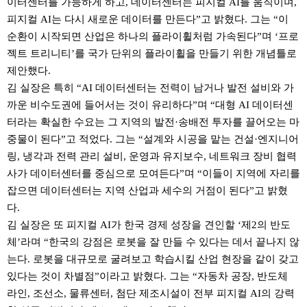
이터센터를 가능하게 하고, 데이터센터는 피지컬 AI를 움직이며,
피지컬 AI는 다시 새로운 데이터를 만든다”고 밝혔다. 그는 “이
순환이 시작되면 산업은 하나의 플라이휠처럼 가속된다”며 ‘프로
젝트 트리니티’를 국가 단위의 플라이휠을 만들기 위한 개념틀로
제안했다.
김 실장은 특히 “AI 데이터센터는 전력이 남거나 발전 설비와 가
까운 비수도권에 들어서는 것이 유리하다”며 “대형 AI 데이터센
터라는 확실한 수요는 그 지역의 발전·송배전 투자를 끌어오는 마
중물이 된다”고 적었다. 그는 “설계와 시공을 맡는 건설·엔지니어
링, 냉각과 전력 관리 설비, 운영과 유지보수, 네트워크 장비 협력
사가 데이터센터를 중심으로 모여든다”며 “이들이 지역에 자리를
잡으면 데이터센터는 지역 산업과 세수의 거점이 된다”고 밝혔
다.
김 실장은 또 피지컬 AI가 한국 경제 성장을 견인할 ‘제2의 반도
체’라며 “한국의 강점은 로봇을 잘 만들 수 있다는 데서 끝나지 않
는다. 로봇을 대규모로 굴려보고 학습시킬 산업 현장을 같이 갖고
있다는 것이 차별점”이라고 밝혔다. 그는 “자동차 공장, 반도체
라인, 조선소, 물류센터, 첨단 제조시설이 전부 피지컬 AI의 강력