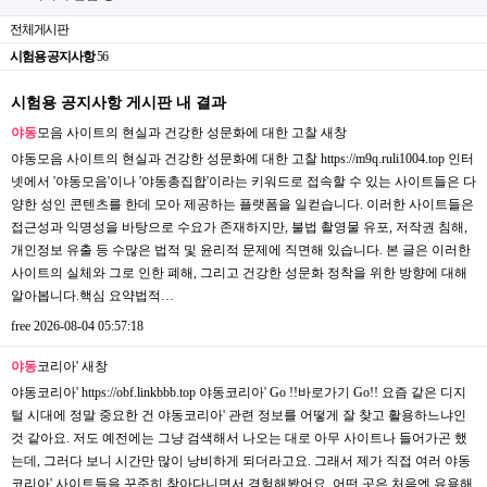
전체게시판
시험용 공지사항
56
시험용 공지사항 게시판 내 결과
야동
모음 사이트의 현실과 건강한 성문화에 대한 고찰
새창
야동모음 사이트의 현실과 건강한 성문화에 대한 고찰 https://m9q.ruli1004.top 인터
넷에서 '야동모음'이나 '야동총집합'이라는 키워드로 접속할 수 있는 사이트들은 다
양한 성인 콘텐츠를 한데 모아 제공하는 플랫폼을 일컫습니다. 이러한 사이트들은
접근성과 익명성을 바탕으로 수요가 존재하지만, 불법 촬영물 유포, 저작권 침해,
개인정보 유출 등 수많은 법적 및 윤리적 문제에 직면해 있습니다. 본 글은 이러한
사이트의 실체와 그로 인한 폐해, 그리고 건강한 성문화 정착을 위한 방향에 대해
알아봅니다.핵심 요약법적…
free
2026-08-04 05:57:18
야동
코리아'
새창
야동코리아' https://obf.linkbbb.top 야동코리아' Go !!바로가기 Go!! 요즘 같은 디지
털 시대에 정말 중요한 건 야동코리아' 관련 정보를 어떻게 잘 찾고 활용하느냐인
것 같아요. 저도 예전에는 그냥 검색해서 나오는 대로 아무 사이트나 들어가곤 했
는데, 그러다 보니 시간만 많이 낭비하게 되더라고요. 그래서 제가 직접 여러 야동
코리아' 사이트들을 꾸준히 찾아다니면서 경험해봤어요. 어떤 곳은 처음엔 유용해