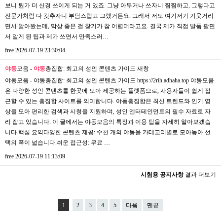
보니 뭔가 더 신경 쓰이게 되는 거 있죠. 그냥 아무거나 쓰자니 찜찜하고, 그렇다고
전문가처럼 다 갖추자니 부담스럽고 그랬거든요. 그래서 저도 여기저기 기웃거리
면서 알아봤는데, 막상 좋은 걸 찾기가 참 어렵더라고요. 결국 제가 직접 발품 팔면
서 알게 된 팁과 제가 쓰면서 만족스러…
free
2026-07-19 23:30:04
야동
모음 -
야동
총집합: 최고의 성인 콘텐츠 가이드
새창
야동모음 - 야동총집합: 최고의 성인 콘텐츠 가이드 https://2rih.adhaha.top 야동모음
은 다양한 성인 콘텐츠를 한곳에 모아 제공하는 플랫폼으로, 사용자들이 쉽게 접
근할 수 있는 총집합 사이트를 의미합니다. 야동총집합은 최신 트렌드와 인기 영
상을 모아 편리한 검색과 시청을 지원하며, 성인 엔터테인먼트의 필수 자료로 자
리 잡고 있습니다. 이 글에서는 야동모음의 특징과 이용 팁을 자세히 알아보겠습
니다.핵심 요약다양한 콘텐츠 제공: 수천 개의 야동을 카테고리별로 모아놓아 선
택의 폭이 넓습니다.쉬운 접근성: 무료 …
free
2026-07-19 11:13:09
시험용 공지사항
결과 더보기
1
2
3
4
5
다음
맨끝