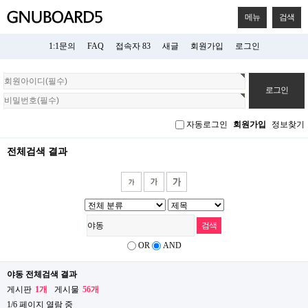
메뉴
검색
1:1문의
FAQ
접속자 83
새글
회원가입
로그인
회
원
로
그
자동로그인
회원가입
정보찾기
인
전체검색 결과
OR
AND
야동 전체검색 결과
게시판
1개
게시물
56개
1/6 페이지 열람 중