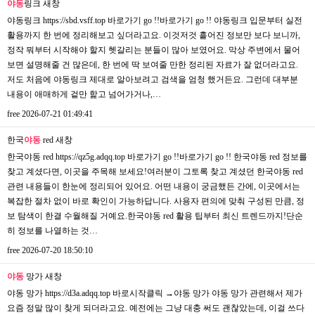
야동
링크
새창
야동링크 https://sbd.vsff.top 바로가기 go !!바로가기 go !! 야동링크 입문부터 실전
활용까지 한 번에 정리해보고 싶더라고요. 이것저것 흩어진 정보만 보다 보니까,
정작 뭐부터 시작해야 할지 헷갈리는 분들이 많아 보였어요. 막상 주변에서 물어
보면 설명해줄 건 많은데, 한 번에 딱 보여줄 만한 정리된 자료가 잘 없더라고요.
저도 처음에 야동링크 제대로 알아보려고 검색을 엄청 했거든요. 그런데 대부분
내용이 애매하게 겉만 핥고 넘어가거나,…
free
2026-07-21 01:49:41
한국
야동
red
새창
한국야동 red https://qz5g.adqq.top 바로가기 go !!바로가기 go !! 한국야동 red 정보를
찾고 계셨다면, 이곳을 주목해 보세요!여러분이 그토록 찾고 계셨던 한국야동 red
관련 내용들이 한눈에 정리되어 있어요. 어떤 내용이 궁금했든 간에, 이곳에서는
복잡한 절차 없이 바로 확인이 가능하답니다. 사용자 편의에 맞춰 구성된 만큼, 정
보 탐색이 한결 수월해질 거예요.한국야동 red 활용 팁부터 최신 트렌드까지!단순
히 정보를 나열하는 것…
free
2026-07-20 18:50:10
야동
망가
새창
야동 망가 https://d3a.adqq.top 바로시작클릭 →야동 망가 야동 망가 관련해서 제가
요즘 정말 많이 찾게 되더라고요. 예전에는 그냥 대충 써도 괜찮았는데, 이걸 쓰다