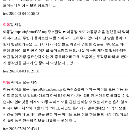
보이는데 막상 써보면 정보가 너…
free
2026-08-04 05:56:43
야동
팡
새창
야동팡 https://iq3r.nori365.top 주소클릭 ☛ 야동팡 저도 야동팡 처음 접했을 때 막막
하더라고요. 주변에 물어보면 다들 저마다의 노하우가 있어서 어떤 말을 들어야
할지 헷갈렸거든요. 그래서 제가 직접 발로 뛰면서 경험한 것들을 바탕으로 여러
분께 도움이 될 만한 이야기를 풀어보려고 해요. 사실 야동팡 제대로 활용하려면
어떤 점이 가장 중요한지 아는 게 중요하더라고요. 처음에는 무작정 따라 해 봤다
가 생각만큼 결과가 안 좋아서 속상할 때도 있…
free
2026-08-03 10:21:30
야동
싸이트 모음
새창
야동 싸이트 모음 https://9d7u.adbox.top 접속주소클릭 ▷야동 싸이트 모음 야동 싸
이트 모음 정보 찾느라 애쓰지 마세요! 이제 한 번에 정리된 콘텐츠로 해결할 수 있
습니다.인터넷을 뒤져도 야동 싸이트 모음 관련 신뢰할 수 있는 자료는 흔치 않죠.
어디서부터 시작해야 할지 막막하고, 시간만 흘러가기 일쑤인데요.저 역시 오랜
시간을 헤매다 드디어 믿을 만한 야동 싸이트 모음 정보 허브를 만나게 되었어요!
이 플랫폼은 단순히 정보를 나열하는 곳이 아…
free
2026-07-24 00:43:41