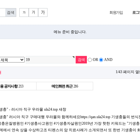
회원가입
로그
메뉴 준비 중입니다.
OR
AND
1/43 페이지 
개
용 공지사항
213
메인화면 최근
216
" - 러시아 직구 우라몰 ula24.top
새창
" 러시아 직구 구매대행 우라몰와 함께하세요https://qan.ula24.top 기생충들의 번식
#기생충은질병원인 #기생충사고원인 #기생충자살원인2019년 가장 핫한 키워드는 "기생충
화계에서 연속 상을 수상하고조 티펜스의 암 치료사례가 소개되면서 또 한번 기생충이 