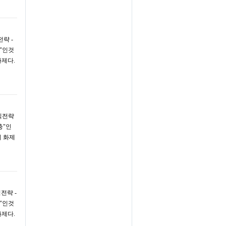
전략 -
"인것
화제다.
번식전략
충"인
이 화제
식전략 -
"인것
화제다.