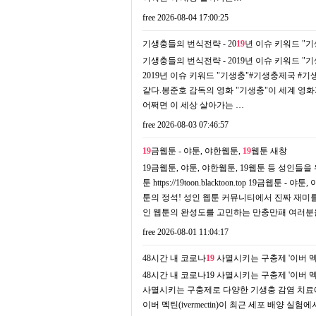
free
2026-08-04 17:00:25
기생충들의 번식전략 - 20
19
년 이슈 키워드 "기생
기생충들의 번식전략 - 2019년 이슈 키워드 "기생
2019년 이슈 키워드 "기생충"#기생충제국 
같다.봉준호 감독의 영화 "기생충"이 세계 영
어쩌면 이 세상 살아가는 …
free
2026-08-03 07:46:57
19
금웹툰 - 야툰, 야한웹툰,
19
웹툰
새창
19금웹툰, 야툰, 야한웹툰, 19웹툰 등 성인들
툰 https://19toon.blacktoon.top 1
툰의 정석! 성인 웹툰 커뮤니티에서 진짜 재미를 
인 웹툰의 완성도를 고민하는 만충만패 여러분
free
2026-08-01 11:04:17
48시간 내 코로나
19
사멸시키는 구충제 '이버 멕틴'
48시간 내 코로나19 사멸시키는 구충제 '이버 멕틴'
사멸시키는 구충제로 다양한 기생충 감염 치료에 
이버 멕틴(ivermectin)이 최근 세포 배양 