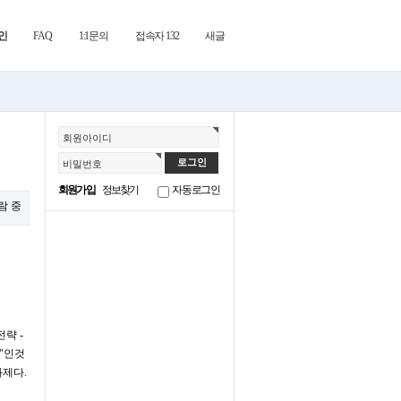
인
FAQ
1:1문의
접속자 132
새글
회원아이디
비밀번호
회원가입
정보찾기
자동로그인
열람 중
전략 -
"인것
화제다.