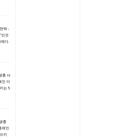
전략 -
"인것
화제다.
기생충 사
제인 이
키는 S
기생충
구충제인
일으키