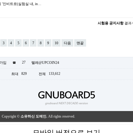
 '인비트로(실험실 내, in…
시험용 공지사항
결과
3
4
5
6
7
8
9
10
다음
맨끝
27
가입
☎
텔레@UPCOIN24
829
133,612
최대
전체
Copyright ©
소유하신 도메인.
All rights reserved.
모바일 버전으로 보기