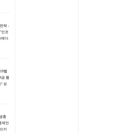
전략 -
"인것
화제다.
19웹
19금 웹
! 성
기생충
구충제인
일으키