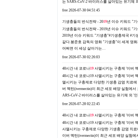
는 SARS-CoV-2 바이러스를 살아있는 유기체 외
free
2026-07-30 04:51:45
기생충들의 번식전략 - 20
19
년 이슈 키워드 "기생
기생충들의 번식전략 - 2019년 이슈 키워드 "기생충
2019년 이슈 키워드 "기생충"#기생충제국 
같다.봉준호 감독의 영화 "기생충"이 세계 영
어쩌면 이 세상 살아가는…
free
2026-07-30 02:26:03
48시간 내 코로나
19
사멸시키는 구충제 '이버 멕틴'
48시간 내 코로나19 사멸시키는 구충제 '이버 멕틴'
멸시키는 구충제로 다양한 기생충 감염 치료에 사
버 멕틴(ivermectin)이 최근 세포 배양 실
ARS-CoV-2 바이러스를 살아있는 유기체 외 '인
free
2026-07-28 02:22:45
48시간 내 코로나
19
사멸시키는 구충제 '이버 멕틴'
48시간 내 코로나19 사멸시키는 구충제 '이버 멕틴'
사멸시키는 구충제로 다양한 기생충 감염 치료에 
이버 멕틴(ivermectin)이 최근 세포 배양 