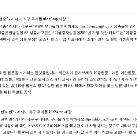
충" - 러시아 직구 우라몰 ulAg9.top
새창
충" 러시아 직구 구매대행 우라몰와 함께하세요https://uvm.ulag9.top 기생충들의 번식
#기생충은질병원인 #기생충사고원인 #기생충자살원인2019년 가장 핫한 키워드는 "기생충
화계에서 연속 상을 수상하고조 티펜스의 암 치료사례가 소개되면서 또 한번 기생충이 
을 위한 웹툰을 소개하는 플랫폼입니다. 화끈하게 즐겨보세요.19금웹툰 - 야툰, 야한웹툰, 
9금웹툰 - 야툰, 야한웹툰, 19웹툰 시크릿 오피스 강아지 교육시간 은하의 조언갇혀있다 1일 1녀 동거 [
찾는 법] [19금 웹툰의 정석! 성인 웹툰 커뮤니티에서 진짜 재미를 찾는 법]안녕하세요
을 위한 특별한 공식…
이란? - 러시아 직구 우라몰 Ula24.top
새창
이란? 러시아 직구 구매대행 우라몰와 함께하세요https://itd3.ula24.top 이버 멕틴, 
사용이버 멕틴, SARS-CoV-2 바이러스를 48시간 이내 사멸시키는 것으로 나타나
실험에서 코로나19를 48시간 이내 사멸시키는 것으로 나타났다.즉 이버 멕틴은 코로나19를 